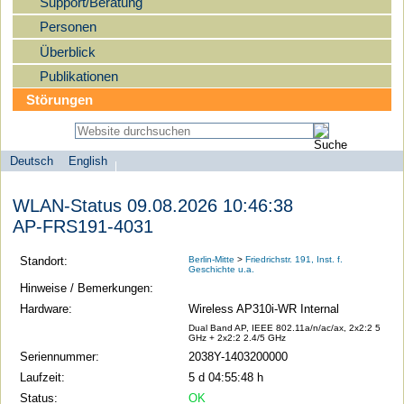
Support/Beratung
Personen
Überblick
Publikationen
Störungen
Deutsch
English
Sprachauswahl
search-menu
Humboldt-
WLAN-Status 09.08.2026 10:46:38
Universität
AP-FRS191-4031
zu
Berlin
Standort:
Berlin-Mitte
>
Friedrichstr. 191, Inst. f.
Geschichte u.a.
-
Hinweise / Bemerkungen:
Computer-
Hardware:
Wireless AP310i-WR Internal
und
Dual Band AP, IEEE 802.11a/n/ac/ax, 2x2:2 5
GHz + 2x2:2 2.4/5 GHz
Medienservice
Seriennummer:
2038Y-1403200000
Laufzeit:
5 d 04:55:48 h
Status:
OK