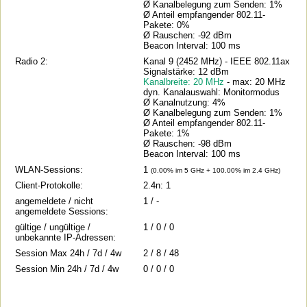
Ø Kanalbelegung zum Senden: 1%
Ø Anteil empfangender 802.11-
Pakete: 0%
Ø Rauschen: -92 dBm
Beacon Interval: 100 ms
Radio 2:
Kanal 9 (2452 MHz) - IEEE 802.11ax
Signalstärke: 12 dBm
Kanalbreite: 20 MHz
- max: 20 MHz
dyn. Kanalauswahl: Monitormodus
Ø Kanalnutzung: 4%
Ø Kanalbelegung zum Senden: 1%
Ø Anteil empfangender 802.11-
Pakete: 1%
Ø Rauschen: -98 dBm
Beacon Interval: 100 ms
WLAN-Sessions:
1
(0.00% im 5 GHz + 100.00% im 2.4 GHz)
Client-Protokolle:
2.4n: 1
angemeldete / nicht
1 / -
angemeldete Sessions:
gültige / ungültige /
1 / 0 / 0
unbekannte IP-Adressen:
Session Max 24h / 7d / 4w
2 / 8 / 48
Session Min 24h / 7d / 4w
0 / 0 / 0