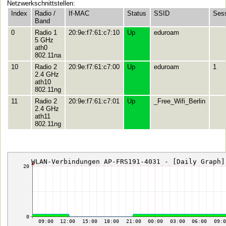
Netzwerkschnittstellen:
Index
Radio /
If-MAC
Status
SSID
Ses
Band
0
Radio 1
20:9e:f7:61:c7:10
Up
eduroam
5 GHz
ath0
802.11na
10
Radio 2
20:9e:f7:61:c7:00
Up
eduroam
1
2.4 GHz
ath10
802.11ng
11
Radio 2
20:9e:f7:61:c7:01
Up
_Free_Wifi_Berlin
2.4 GHz
ath11
802.11ng