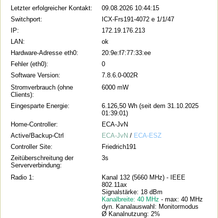
Letzter erfolgreicher Kontakt:
09.08.2026 10:44:15
Switchport:
ICX-Frs191-4072 e 1/1/47
IP:
172.19.176.213
LAN:
ok
Hardware-Adresse eth0:
20:9e:f7:77:33:ee
Fehler (eth0):
0
Software Version:
7.8.6.0-002R
Stromverbrauch (ohne
6000 mW
Clients):
Eingesparte Energie:
6.126,50 Wh (seit dem 31.10.2025
01:39:01)
Home-Controller:
ECA-JvN
Active/Backup-Ctrl
ECA-JvN
/
ECA-ESZ
Controller Site:
Friedrich191
Zeitüberschreitung der
3s
Serververbindung:
Radio 1:
Kanal 132 (5660 MHz) - IEEE
802.11ax
Signalstärke: 18 dBm
Kanalbreite: 40 MHz
- max: 40 MHz
dyn. Kanalauswahl: Monitormodus
Ø Kanalnutzung: 2%