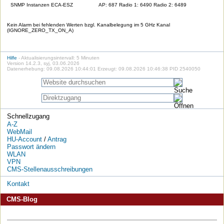
SNMP Instanzen ECA-ESZ
AP: 687 Radio 1: 6490 Radio 2: 6489
Kein Alarm bei fehlenden Werten bzgl. Kanalbelegung im 5 GHz Kanal
(IGNORE_ZERO_TX_ON_A)
Hilfe
- Aktualisierungsintervall: 5 Minuten
Version 14.2.3, syj, 03.06.2026
Datenerhebung: 09.08.2026 10:44:01 Erzeugt: 09.08.2026 10:46:38 PID 2540050
Schnellzugang
A-Z
WebMail
HU-Account
/
Antrag
Passwort ändern
WLAN
VPN
CMS-Stellenausschreibungen
Kontakt
CMS-Blog