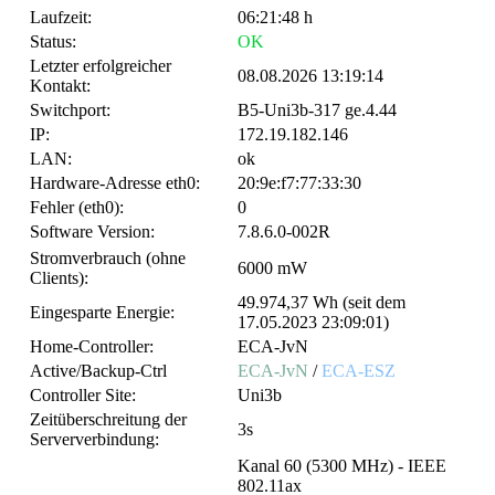
Laufzeit:
06:21:48 h
Status:
OK
Letzter erfolgreicher
08.08.2026 13:19:14
Kontakt:
Switchport:
B5-Uni3b-317 ge.4.44
IP:
172.19.182.146
LAN:
ok
Hardware-Adresse eth0:
20:9e:f7:77:33:30
Fehler (eth0):
0
Software Version:
7.8.6.0-002R
Stromverbrauch (ohne
6000 mW
Clients):
49.974,37 Wh (seit dem
Eingesparte Energie:
17.05.2023 23:09:01)
Home-Controller:
ECA-JvN
Active/Backup-Ctrl
ECA-JvN
/
ECA-ESZ
Controller Site:
Uni3b
Zeitüberschreitung der
3s
Serververbindung:
Kanal 60 (5300 MHz) - IEEE
802.11ax