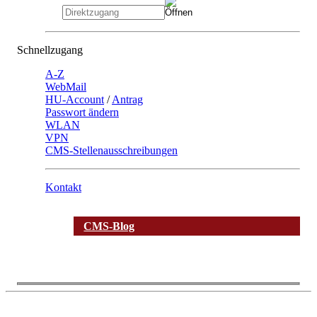
Schnellzugang
A-Z
WebMail
HU-Account
/
Antrag
Passwort ändern
WLAN
VPN
CMS-Stellenausschreibungen
Kontakt
CMS-Blog
Die
Die
Die
Die
Die
Die