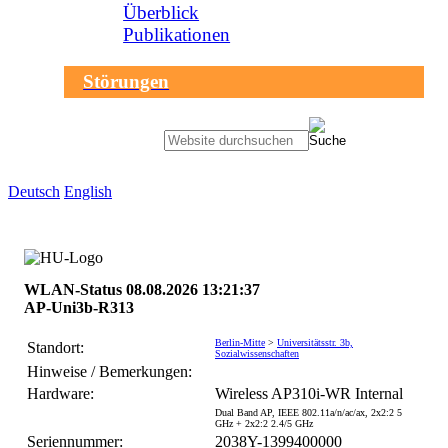
Überblick
Publikationen
Störungen
Sprachauswahl
Deutsch
English
search-menu
Humboldt-
Universität
WLAN-Status 08.08.2026 13:21:37
zu
AP-Uni3b-R313
Berlin
-
Berlin-Mitte
>
Universitätsstr. 3b,
Computer-
Standort:
Sozialwissenschaften
und
Hinweise / Bemerkungen:
Medienservice
Hardware:
Wireless AP310i-WR Internal
Dual Band AP, IEEE 802.11a/n/ac/ax, 2x2:2 5
GHz + 2x2:2 2.4/5 GHz
Seriennummer:
2038Y-1399400000