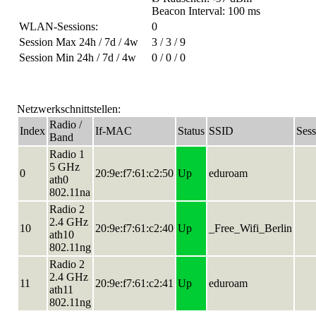
Beacon Interval: 100 ms
WLAN-Sessions:
0
Session Max 24h / 7d / 4w
3 / 3 / 9
Session Min 24h / 7d / 4w
0 / 0 / 0
Netzwerkschnittstellen:
Radio /
Index
If-MAC
Status
SSID
Sess
Band
Radio 1
5 GHz
0
20:9e:f7:61:c2:50
Up
eduroam
ath0
802.11na
Radio 2
2.4 GHz
10
20:9e:f7:61:c2:40
Up
_Free_Wifi_Berlin
ath10
802.11ng
Radio 2
2.4 GHz
11
20:9e:f7:61:c2:41
Up
eduroam
ath11
802.11ng