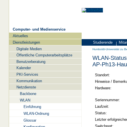
Computer- und Medienservice
Aktuelles
Navigation
Dienstleistungen
Studierende
Mitar
Zielgruppen
Humboldt-
Digitale Medien
Humboldt-Universität zu Be
Universität
Öffentliche Computerarbeitsplätze
WLAN-Status 
zu
Benutzerberatung
AP-Ph13-Hau
Berlin
Kalender
PKI-Services
-
Standort:
Kommunikation
Computer-
Hinweise / Bemerk
Netzdienste
und
Hardware:
Backbone
Medienservice
Seriennummer:
WLAN
Laufzeit:
Einführung
Status:
WLAN-Ordnung
Letzter erfolgreiche
Glossar
Switchport:
Konfiguration