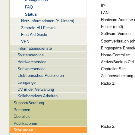
IP:
FAQ
LAN:
Status
Hardware-Adresse 
Netz-Informationen (HU-intern)
Fehler (eth0):
Zentrale HU-Firewall
Software Version:
First Aid Guide
Stromverbrauch (oh
VPN
Eingesparte Energi
Informationsdienste
Systemservice
Home-Controller:
Hardwareservice
Active/Backup-Ctrl
Softwareservice
Controller Site:
Elektronisches Publizieren
Zeitüberschreitung 
Lehrgänge
Radio 1:
DV in der Verwaltung
Kollaboratives Arbeiten
Support/Beratung
Personen
Überblick
Publikationen
Radio 2:
Störungen