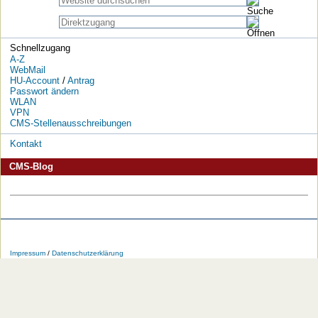
Schnellzugang
A-Z
WebMail
HU-Account
/
Antrag
Passwort ändern
WLAN
VPN
CMS-Stellenausschreibungen
Kontakt
CMS-Blog
Die
Die
Die
Die
Die
Die
HU
HU
HU
HU
RSS-
HU
Impressum
/
Datenschutzerklärung
bei
bei
bei
bei
Feeds
im
Facebook
Twitter
YouTube
iTunes
der
WWW
HU