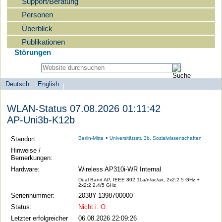
Support/Beratung
Personen
Überblick
Publikationen
Störungen
Deutsch
English
Sprachauswahl
search-menu
Humboldt-
WLAN-Status 07.08.2026 01:11:42
Universität
AP-Uni3b-K12b
zu
Berlin
Standort:
Berlin-Mitte
>
Universitätsstr. 3b, Sozialwissenschaften
-
Hinweise /
Bemerkungen:
Computer-
Hardware:
Wireless AP310i-WR Internal
und
Dual Band AP, IEEE 802.11a/n/ac/ax, 2x2:2 5 GHz +
Medienservice
2x2:2 2.4/5 GHz
Seriennummer:
2038Y-1398700000
Status:
Nicht i. O.
Letzter erfolgreicher
06.08.2026 22:09:26