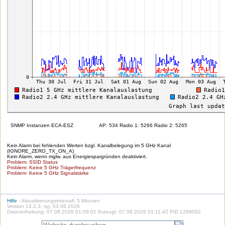
SNMP Instanzen ECA-ESZ
AP: 534 Radio 1: 5266 Radio 2: 5265
Kein Alarm bei fehlenden Werten bzgl. Kanalbelegung im 5 GHz Kanal
(IGNORE_ZERO_TX_ON_A)
Kein Alarm, wenn mglw. aus Energiespargründen deaktiviert.
Problem: SSID Status
Problem: Keine 5 GHz Trägerfrequenz
Problem: Keine 5 GHz Signalstärke
Hilfe
- Aktualisierungsintervall: 5 Minuten
Version 14.2.3, syj, 03.06.2026
Datenerhebung: 07.08.2026 01:09:01 Erzeugt: 07.08.2026 01:11:42 PID 1288092