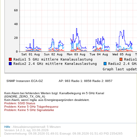
SNMP Instanzen ECA-GZ
AP: 983 Radio 1: 8858 Radio 2: 8857
Kein Alarm bei fehlenden Werten bzgl. Kanalbelegung im 5 GHz Kanal
(IGNORE_ZERO_TX_ON_A)
Kein Alarm, wenn mglw. aus Energiespargründen deaktiviert.
Problem: SSID Status
Problem: Keine 5 GHz Trägerfrequenz
Problem: Keine 5 GHz Signalstärke
Hilfe
- Aktualisierungsintervall: 5 Minuten
Version 14.2.3, syj, 03.06.2026
Datenerhebung: 09.08.2026 01:49:01 Erzeugt: 09.08.2026 01:51:43 PID 2354265