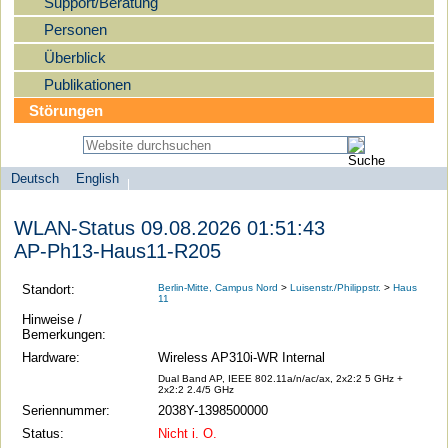
Support/Beratung
Personen
Überblick
Publikationen
Störungen
Deutsch
English
Sprachauswahl
search-menu
Humboldt-
WLAN-Status 09.08.2026 01:51:43
Universität
AP-Ph13-Haus11-R205
zu
Berlin
Standort:
Berlin-Mitte, Campus Nord
>
Luisenstr./Philippstr.
>
Haus
11
-
Hinweise /
Computer-
Bemerkungen:
und
Hardware:
Wireless AP310i-WR Internal
Medienservice
Dual Band AP, IEEE 802.11a/n/ac/ax, 2x2:2 5 GHz +
2x2:2 2.4/5 GHz
Seriennummer:
2038Y-1398500000
Status:
Nicht i. O.