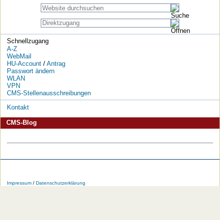
Schnellzugang
A-Z
WebMail
HU-Account
/
Antrag
Passwort ändern
WLAN
VPN
CMS-Stellenausschreibungen
Kontakt
CMS-Blog
Die
Die
Die
Die
Die
Die
HU
HU
HU
HU
RSS-
HU
Impressum
/
Datenschutzerklärung
bei
bei
bei
bei
Feeds
im
Facebook
Twitter
YouTube
iTunes
der
WWW
HU