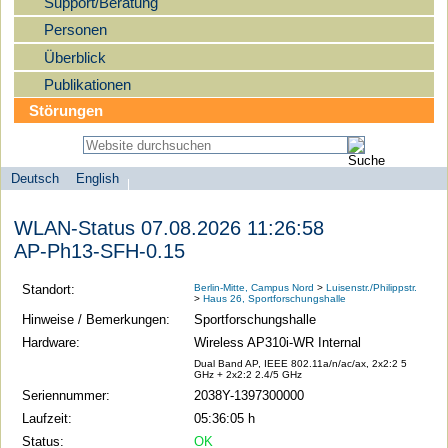
Support/Beratung
Personen
Überblick
Publikationen
Störungen
Deutsch
English
Sprachauswahl
search-menu
Humboldt-
WLAN-Status 07.08.2026 11:26:58
Universität
AP-Ph13-SFH-0.15
zu
Berlin
Standort:
Berlin-Mitte, Campus Nord
>
Luisenstr./Philippstr.
>
Haus 26, Sportforschungshalle
-
Hinweise / Bemerkungen:
Sportforschungshalle
Computer-
Hardware:
Wireless AP310i-WR Internal
und
Dual Band AP, IEEE 802.11a/n/ac/ax, 2x2:2 5
GHz + 2x2:2 2.4/5 GHz
Medienservice
Seriennummer:
2038Y-1397300000
Laufzeit:
05:36:05 h
Status:
OK