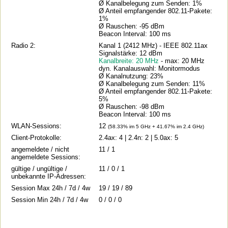
Ø Kanalbelegung zum Senden: 1%
Ø Anteil empfangender 802.11-Pakete:
1%
Ø Rauschen: -95 dBm
Beacon Interval: 100 ms
Radio 2:
Kanal 1 (2412 MHz) - IEEE 802.11ax
Signalstärke: 12 dBm
Kanalbreite: 20 MHz
- max: 20 MHz
dyn. Kanalauswahl: Monitormodus
Ø Kanalnutzung: 23%
Ø Kanalbelegung zum Senden: 11%
Ø Anteil empfangender 802.11-Pakete:
5%
Ø Rauschen: -98 dBm
Beacon Interval: 100 ms
WLAN-Sessions:
12
(58.33% im 5 GHz + 41.67% im 2.4 GHz)
Client-Protokolle:
2.4ax: 4 | 2.4n: 2 | 5.0ax: 5
angemeldete / nicht
11 / 1
angemeldete Sessions:
gültige / ungültige /
11 / 0 / 1
unbekannte IP-Adressen:
Session Max 24h / 7d / 4w
19 / 19 / 89
Session Min 24h / 7d / 4w
0 / 0 / 0