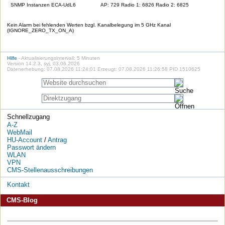
SNMP Instanzen ECA-UdL6
AP: 729 Radio 1: 6826 Radio 2: 6825
Kein Alarm bei fehlenden Werten bzgl. Kanalbelegung im 5 GHz Kanal
(IGNORE_ZERO_TX_ON_A)
Hilfe
- Aktualisierungsintervall: 5 Minuten
Version 14.2.3, syj, 03.06.2026
Datenerhebung: 07.08.2026 11:24:01 Erzeugt: 07.08.2026 11:26:58 PID 1510625
Schnellzugang
A-Z
WebMail
HU-Account
/
Antrag
Passwort ändern
WLAN
VPN
CMS-Stellenausschreibungen
Kontakt
CMS-Blog