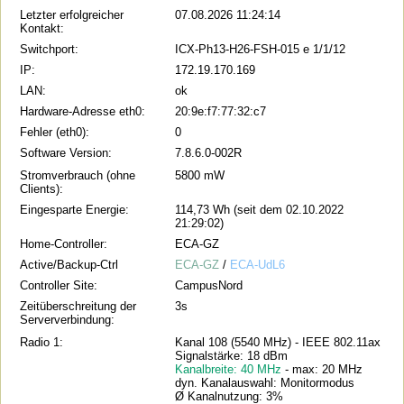
Letzter erfolgreicher
07.08.2026 11:24:14
Kontakt:
Switchport:
ICX-Ph13-H26-FSH-015 e 1/1/12
IP:
172.19.170.169
LAN:
ok
Hardware-Adresse eth0:
20:9e:f7:77:32:c7
Fehler (eth0):
0
Software Version:
7.8.6.0-002R
Stromverbrauch (ohne
5800 mW
Clients):
Eingesparte Energie:
114,73 Wh (seit dem 02.10.2022
21:29:02)
Home-Controller:
ECA-GZ
Active/Backup-Ctrl
ECA-GZ
/
ECA-UdL6
Controller Site:
CampusNord
Zeitüberschreitung der
3s
Serververbindung:
Radio 1:
Kanal 108 (5540 MHz) - IEEE 802.11ax
Signalstärke: 18 dBm
Kanalbreite: 40 MHz
- max: 20 MHz
dyn. Kanalauswahl: Monitormodus
Ø Kanalnutzung: 3%