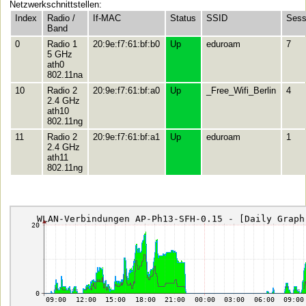
Netzwerkschnittstellen:
Index
Radio /
If-MAC
Status
SSID
Sess
Band
0
Radio 1
20:9e:f7:61:bf:b0
Up
eduroam
7
5 GHz
ath0
802.11na
10
Radio 2
20:9e:f7:61:bf:a0
Up
_Free_Wifi_Berlin
4
2.4 GHz
ath10
802.11ng
11
Radio 2
20:9e:f7:61:bf:a1
Up
eduroam
1
2.4 GHz
ath11
802.11ng