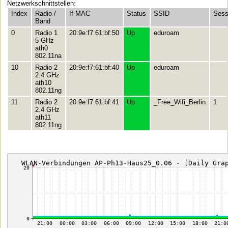
Netzwerkschnittstellen:
Index
Radio /
If-MAC
Status
SSID
Sess
Band
0
Radio 1
20:9e:f7:61:bf:50
Up
eduroam
5 GHz
ath0
802.11na
10
Radio 2
20:9e:f7:61:bf:40
Up
eduroam
2.4 GHz
ath10
802.11ng
11
Radio 2
20:9e:f7:61:bf:41
Up
_Free_Wifi_Berlin
1
2.4 GHz
ath11
802.11ng