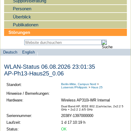
Support/Beratung
Personen
Überblick
Publikationen
Störungen
Deutsch
English
Sprachauswahl
search-menu
Humboldt-
WLAN-Status 06.08.2026 23:01:35
Universität
AP-Ph13-Haus25_0.06
zu
Berlin
Standort:
Berlin-Mitte, Campus Nord
>
Luisenstr./Philippstr.
>
Haus 25
-
Hinweise / Bemerkungen:
Computer-
Hardware:
Wireless AP310i-WR Internal
und
Dual Band AP, IEEE 802.11a/n/ac/ax, 2x2:2 5
GHz + 2x2:2 2.4/5 GHz
Medienservice
Seriennummer:
2038Y-1397000000
Laufzeit:
1 d 17:10:19 h
Status:
OK