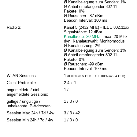
Ø Kanalbelegung zum Senden: 1%
Ø Anteil empfangender 802.11-
Pakete: 0%
Ø Rauschen: -87 dBm
Beacon Interval: 100 ms
Radio 2:
Kanal 5 (2432 MHz) - IEEE 802.11ax
Signalstärke: 12 dBm
Kanalbreite: 20 MHz
- max: 20 MHz
dyn. Kanalauswahl: Monitormodus
Ø Kanalnutzung: 2%
Ø Kanalbelegung zum Senden: 1%
Ø Anteil empfangender 802.11-
Pakete: 0%
Ø Rauschen: -99 dBm
Beacon Interval: 100 ms
WLAN-Sessions:
1
(0.00% im 5 GHz + 100.00% im 2.4 GHz)
Client-Protokolle:
2.4n: 1
angemeldete / nicht
1 / -
angemeldete Sessions:
gültige / ungültige /
1 / 0 / 0
unbekannte IP-Adressen:
Session Max 24h / 7d / 4w
3 / 3 / 42
Session Min 24h / 7d / 4w
1 / 0 / 0