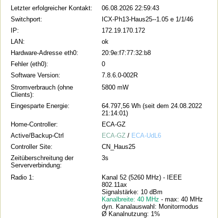
Letzter erfolgreicher Kontakt:
06.08.2026 22:59:43
Switchport:
ICX-Ph13-Haus25--1.05 e 1/1/46
IP:
172.19.170.172
LAN:
ok
Hardware-Adresse eth0:
20:9e:f7:77:32:b8
Fehler (eth0):
0
Software Version:
7.8.6.0-002R
Stromverbrauch (ohne
5800 mW
Clients):
Eingesparte Energie:
64.797,56 Wh (seit dem 24.08.2022
21:14:01)
Home-Controller:
ECA-GZ
Active/Backup-Ctrl
ECA-GZ
/
ECA-UdL6
Controller Site:
CN_Haus25
Zeitüberschreitung der
3s
Serververbindung:
Radio 1:
Kanal 52 (5260 MHz) - IEEE
802.11ax
Signalstärke: 10 dBm
Kanalbreite: 40 MHz
- max: 40 MHz
dyn. Kanalauswahl: Monitormodus
Ø Kanalnutzung: 1%