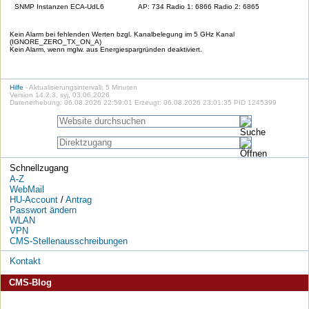
SNMP Instanzen ECA-UdL6
AP: 734 Radio 1: 6866 Radio 2: 6865
Kein Alarm bei fehlenden Werten bzgl. Kanalbelegung im 5 GHz Kanal
(IGNORE_ZERO_TX_ON_A)
Kein Alarm, wenn mglw. aus Energiespargründen deaktiviert.
Hilfe
- Aktualisierungsintervall: 5 Minuten
Version 14.2.3, syj, 03.06.2026
Datenerhebung: 06.08.2026 22:59:01 Erzeugt: 06.08.2026 23:01:35 PID 1245399
Schnellzugang
A-Z
WebMail
HU-Account
/
Antrag
Passwort ändern
WLAN
VPN
CMS-Stellenausschreibungen
Kontakt
CMS-Blog