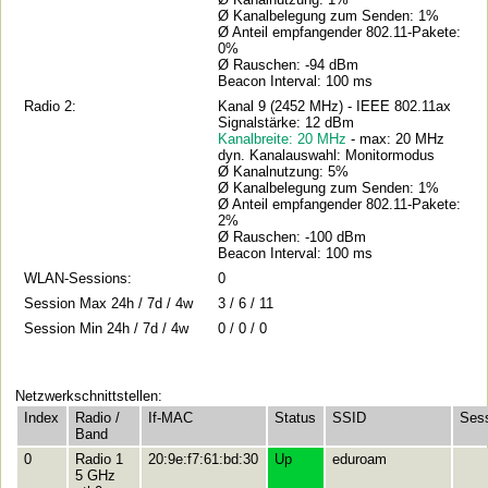
Ø Kanalbelegung zum Senden: 1%
Ø Anteil empfangender 802.11-Pakete:
0%
Ø Rauschen: -94 dBm
Beacon Interval: 100 ms
Radio 2:
Kanal 9 (2452 MHz) - IEEE 802.11ax
Signalstärke: 12 dBm
Kanalbreite: 20 MHz
- max: 20 MHz
dyn. Kanalauswahl: Monitormodus
Ø Kanalnutzung: 5%
Ø Kanalbelegung zum Senden: 1%
Ø Anteil empfangender 802.11-Pakete:
2%
Ø Rauschen: -100 dBm
Beacon Interval: 100 ms
WLAN-Sessions:
0
Session Max 24h / 7d / 4w
3 / 6 / 11
Session Min 24h / 7d / 4w
0 / 0 / 0
Netzwerkschnittstellen:
Index
Radio /
If-MAC
Status
SSID
Ses
Band
0
Radio 1
20:9e:f7:61:bd:30
Up
eduroam
5 GHz