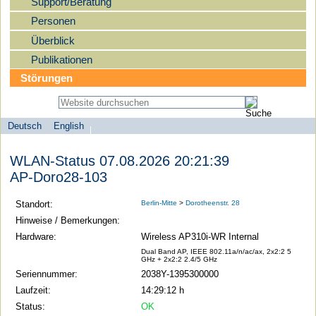
Support/Beratung
Personen
Überblick
Publikationen
Störungen
Deutsch
English
Sprachauswahl
search-menu
Humboldt-
WLAN-Status 07.08.2026 20:21:39
Universität
AP-Doro28-103
zu
Berlin
Standort:
Berlin-Mitte
>
Dorotheenstr. 28
-
Hinweise / Bemerkungen:
Computer-
Hardware:
Wireless AP310i-WR Internal
und
Dual Band AP, IEEE 802.11a/n/ac/ax, 2x2:2 5
GHz + 2x2:2 2.4/5 GHz
Medienservice
Seriennummer:
2038Y-1395300000
Laufzeit:
14:29:12 h
Status:
OK