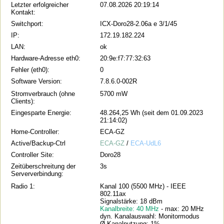
Letzter erfolgreicher
07.08.2026 20:19:14
Kontakt:
Switchport:
ICX-Doro28-2.06a e 3/1/45
IP:
172.19.182.224
LAN:
ok
Hardware-Adresse eth0:
20:9e:f7:77:32:63
Fehler (eth0):
0
Software Version:
7.8.6.0-002R
Stromverbrauch (ohne
5700 mW
Clients):
Eingesparte Energie:
48.264,25 Wh (seit dem 01.09.2023
21:14:02)
Home-Controller:
ECA-GZ
Active/Backup-Ctrl
ECA-GZ
/
ECA-UdL6
Controller Site:
Doro28
Zeitüberschreitung der
3s
Serververbindung:
Radio 1:
Kanal 100 (5500 MHz) - IEEE
802.11ax
Signalstärke: 18 dBm
Kanalbreite: 40 MHz
- max: 20 MHz
dyn. Kanalauswahl: Monitormodus
Ø Kanalnutzung: 1%