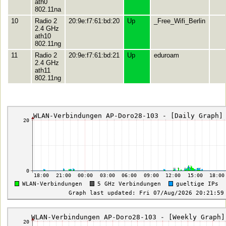
ath0
802.11na
10
Radio 2
20:9e:f7:61:bd:20
Up
_Free_Wifi_Berlin
2.4 GHz
ath10
802.11ng
11
Radio 2
20:9e:f7:61:bd:21
Up
eduroam
2.4 GHz
ath11
802.11ng