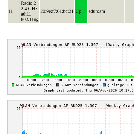
Radio 2
2.4 GHz
11
20:9e:f7:61:bc:21
Up
eduroam
ath11
802.11ng