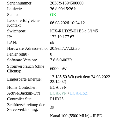
Seriennummer:
2038Y-1394500000
Laufzeit:
36 d 00:15:26 h
Status:
OK
Letzter erfolgreicher
06.08.2026 10:24:12
Kontakt:
Switchport:
ICX-RUD25-H1E3 e 3/1/45
IP:
172.19.177.67
LAN:
ok
Hardware-Adresse eth0:
20:9e:f7:77:32:3b
Fehler (eth0):
0
Software Version:
7.8.6.0-002R
Stromverbrauch (ohne
6000 mW
Clients):
13.185,50 Wh (seit dem 24.08.2022
Eingesparte Energie:
22:14:02)
Home-Controller:
ECA-JvN
Active/Backup-Ctrl
ECA-JvN
/
ECA-ESZ
Controller Site:
RUD25
Zeitüberschreitung der
3s
Serververbindung:
Kanal 100 (5500 MHz) - IEEE