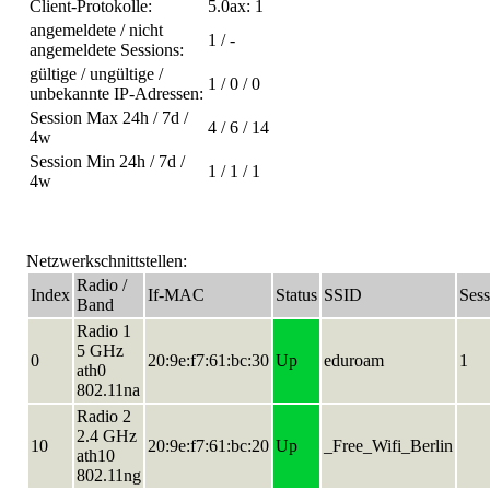
Client-Protokolle:
5.0ax: 1
angemeldete / nicht
1 / -
angemeldete Sessions:
gültige / ungültige /
1 / 0 / 0
unbekannte IP-Adressen:
Session Max 24h / 7d /
4 / 6 / 14
4w
Session Min 24h / 7d /
1 / 1 / 1
4w
Netzwerkschnittstellen:
Radio /
Index
If-MAC
Status
SSID
Sess
Band
Radio 1
5 GHz
0
20:9e:f7:61:bc:30
Up
eduroam
1
ath0
802.11na
Radio 2
2.4 GHz
10
20:9e:f7:61:bc:20
Up
_Free_Wifi_Berlin
ath10
802.11ng