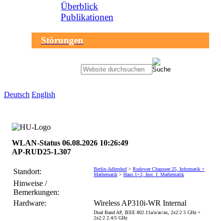
Überblick
Publikationen
Störungen
Sprachauswahl
Deutsch
English
search-menu
Humboldt-
Universität
WLAN-Status 06.08.2026 10:26:49
zu
AP-RUD25-1.307
Berlin
-
Berlin-Adlershof
>
Rudower Chaussee 25, Informatik +
Computer-
Standort:
Mathematik
>
Haus 1+2, Inst. f. Mathematik
und
Hinweise /
Medienservice
Bemerkungen:
Hardware:
Wireless AP310i-WR Internal
Dual Band AP, IEEE 802.11a/n/ac/ax, 2x2:2 5 GHz +
2x2:2 2.4/5 GHz