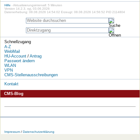
Hilfe
- Aktualisierungsintervall: 5 Minuten
Version 14.2.3, syj, 03.06.2026
Datenerhebung: 08.08.2026 14:54:02 Erzeugt: 08.08.2026 14:56:52 PID 2114804
Schnellzugang
A-Z
WebMail
HU-Account
/
Antrag
Passwort ändern
WLAN
VPN
CMS-Stellenausschreibungen
Kontakt
CMS-Blog
Die
Die
Die
Die
Die
Die
HU
HU
HU
HU
RSS-
HU
Impressum
/
Datenschutzerklärung
bei
bei
bei
bei
Feeds
im
Facebook
Twitter
YouTube
iTunes
der