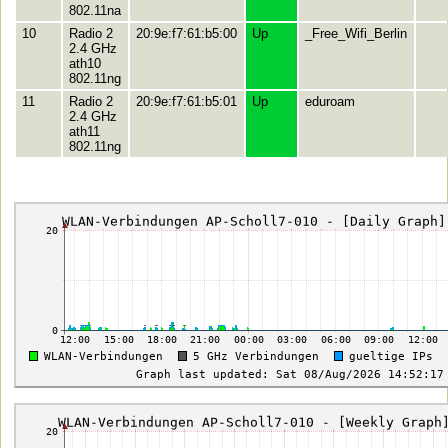
802.11na
10
Radio 2
20:9e:f7:61:b5:00
Up
_Free_Wifi_Berlin
2.4 GHz
ath10
802.11ng
11
Radio 2
20:9e:f7:61:b5:01
Up
eduroam
2.4 GHz
ath11
802.11ng