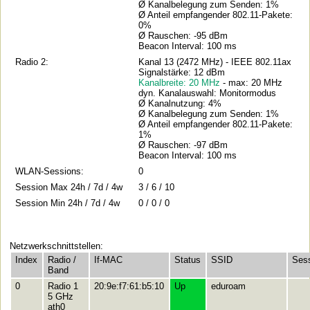
Ø Kanalbelegung zum Senden: 1%
Ø Anteil empfangender 802.11-Pakete:
0%
Ø Rauschen: -95 dBm
Beacon Interval: 100 ms
Radio 2:
Kanal 13 (2472 MHz) - IEEE 802.11ax
Signalstärke: 12 dBm
Kanalbreite: 20 MHz
- max: 20 MHz
dyn. Kanalauswahl: Monitormodus
Ø Kanalnutzung: 4%
Ø Kanalbelegung zum Senden: 1%
Ø Anteil empfangender 802.11-Pakete:
1%
Ø Rauschen: -97 dBm
Beacon Interval: 100 ms
WLAN-Sessions:
0
Session Max 24h / 7d / 4w
3 / 6 / 10
Session Min 24h / 7d / 4w
0 / 0 / 0
Netzwerkschnittstellen:
Index
Radio /
If-MAC
Status
SSID
Ses
Band
0
Radio 1
20:9e:f7:61:b5:10
Up
eduroam
5 GHz
ath0