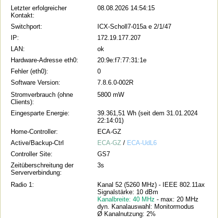
Letzter erfolgreicher
08.08.2026 14:54:15
Kontakt:
Switchport:
ICX-Scholl7-015a e 2/1/47
IP:
172.19.177.207
LAN:
ok
Hardware-Adresse eth0:
20:9e:f7:77:31:1e
Fehler (eth0):
0
Software Version:
7.8.6.0-002R
Stromverbrauch (ohne
5800 mW
Clients):
Eingesparte Energie:
39.361,51 Wh (seit dem 31.01.2024
22:14:01)
Home-Controller:
ECA-GZ
Active/Backup-Ctrl
ECA-GZ
/
ECA-UdL6
Controller Site:
GS7
Zeitüberschreitung der
3s
Serververbindung:
Radio 1:
Kanal 52 (5260 MHz) - IEEE 802.11ax
Signalstärke: 10 dBm
Kanalbreite: 40 MHz
- max: 20 MHz
dyn. Kanalauswahl: Monitormodus
Ø Kanalnutzung: 2%