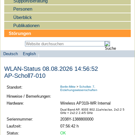
Support/Beratung
Personen
Überblick
Publikationen
Störungen
Deutsch
English
Sprachauswahl
search-menu
Humboldt-
WLAN-Status 08.08.2026 14:56:52
Universität
AP-Scholl7-010
zu
Berlin
Standort:
Berlin-Mitte
>
Schollstr. 7,
Erziehungswissenschaften
-
Hinweise / Bemerkungen:
Computer-
Hardware:
Wireless AP310i-WR Internal
und
Dual Band AP, IEEE 802.11a/n/ac/ax, 2x2:2 5
GHz + 2x2:2 2.4/5 GHz
Medienservice
Seriennummer:
2038Y-1388800000
Laufzeit:
07:56:42 h
Status:
OK