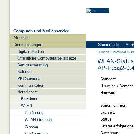
Computer- und Medienservice
Aktuelles
Navigation
Dienstleistungen
Studierende
Mitar
Zielgruppen
Humboldt-
Digitale Medien
Humboldt-Universität zu Be
Universität
Öffentliche Computerarbeitsplätze
WLAN-Status 
zu
Benutzerberatung
AP-Hess2-0.
Berlin
Kalender
PKI-Services
-
Standort:
Kommunikation
Computer-
Hinweise / Bemerk
Netzdienste
und
Hardware:
Backbone
Medienservice
Seriennummer:
WLAN
Laufzeit:
Einführung
Status:
WLAN-Ordnung
Letzter erfolgreiche
Glossar
Switchport:
Konfiguration