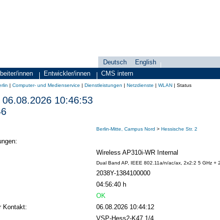
Deutsch
English
Sprachauswahl
search-menu
beiter/innen
Entwickler/innen
CMS intern
rlin
|
Computer- und Medienservice
|
Dienstleistungen
|
Netzdienste
|
WLAN
|
Status
06.08.2026 10:46:53
46
Berlin-Mitte, Campus Nord
>
Hessische Str. 2
ungen:
Wireless AP310i-WR Internal
Dual Band AP, IEEE 802.11a/n/ac/ax, 2x2:2 5 GHz + 
2038Y-1384100000
04:56:40 h
OK
r Kontakt:
06.08.2026 10:44:12
VSP-Hess2-K47 1/4