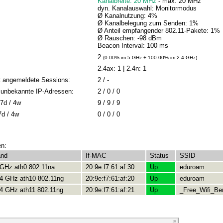
Kanalbreite: 20 MHz
- max: 20 MHz
dyn. Kanalauswahl: Monitormodus
Ø Kanalnutzung: 4%
Ø Kanalbelegung zum Senden: 1%
Ø Anteil empfangender 802.11-Pakete: 1%
Ø Rauschen: -98 dBm
Beacon Interval: 100 ms
2
(0.00% im 5 GHz + 100.00% im 2.4 GHz)
2.4ax: 1 | 2.4n: 1
t angemeldete Sessions:
2 / -
 / unbekannte IP-Adressen:
2 / 0 / 0
7d / 4w
9 / 9 / 9
7d / 4w
0 / 0 / 0
en:
and
If-MAC
Status
SSID
 GHz ath0 802.11na
20:9e:f7:61:af:30
Up
eduroam
.4 GHz ath10 802.11ng
20:9e:f7:61:af:20
Up
eduroam
.4 GHz ath11 802.11ng
20:9e:f7:61:af:21
Up
_Free_Wifi_Ber