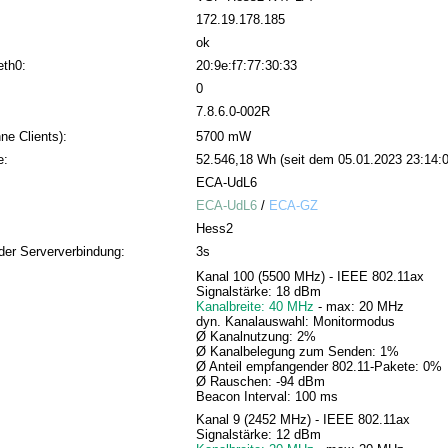
172.19.178.185
ok
eth0:
20:9e:f7:77:30:33
0
7.8.6.0-002R
ne Clients):
5700 mW
e:
52.546,18 Wh (seit dem 05.01.2023 23:14:0
ECA-UdL6
ECA-UdL6
/
ECA-GZ
Hess2
der Serververbindung:
3s
Kanal 100 (5500 MHz) - IEEE 802.11ax
Signalstärke: 18 dBm
Kanalbreite: 40 MHz
- max: 20 MHz
dyn. Kanalauswahl: Monitormodus
Ø Kanalnutzung: 2%
Ø Kanalbelegung zum Senden: 1%
Ø Anteil empfangender 802.11-Pakete: 0%
Ø Rauschen: -94 dBm
Beacon Interval: 100 ms
Kanal 9 (2452 MHz) - IEEE 802.11ax
Signalstärke: 12 dBm