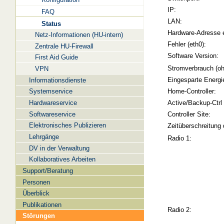
IP:
FAQ
LAN:
Status
Hardware-Adresse 
Netz-Informationen (HU-intern)
Fehler (eth0):
Zentrale HU-Firewall
Software Version:
First Aid Guide
Stromverbrauch (oh
VPN
Eingesparte Energi
Informationsdienste
Systemservice
Home-Controller:
Hardwareservice
Active/Backup-Ctrl
Softwareservice
Controller Site:
Elektronisches Publizieren
Zeitüberschreitung 
Lehrgänge
Radio 1:
DV in der Verwaltung
Kollaboratives Arbeiten
Support/Beratung
Personen
Überblick
Publikationen
Radio 2:
Störungen