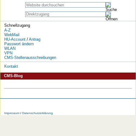
Schnellzugang
A-Z
WebMail
HU-Account
/
Antrag
Passwort ändern
WLAN
VPN
CMS-Stellenausschreibungen
Kontakt
CMS-Blog
Die
Die
Die
Die
Die
Die
HU
HU
HU
HU
RSS-
HU
Impressum
/
Datenschutzerklärung
bei
bei
bei
bei
Feeds
im
Facebook
Twitter
YouTube
iTunes
der
WWW
HU