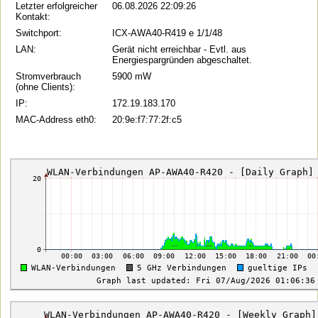
Letzter erfolgreicher
06.08.2026 22:09:26
Kontakt:
Switchport:
ICX-AWA40-R419 e 1/1/48
LAN:
Gerät nicht erreichbar - Evtl. aus
Energiespargründen abgeschaltet.
Stromverbrauch
5900 mW
(ohne Clients):
IP:
172.19.183.170
MAC-Address eth0:
20:9e:f7:77:2f:c5