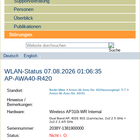
Support/Beratung
Personen
Überblick
Publikationen
Störungen
Deutsch
English
Sprachauswahl
search-menu
Humboldt-
WLAN-Status 07.08.2026 01:06:35
Universität
AP-AWA40-R420
zu
Berlin
Standort:
Berlin-Mitte
>
Anton-W.-Amo-Str. 40/Hausvogteipl. 5-7
>
Anton-W.-Amo-Str. 40/41
-
Hinweise /
Computer-
Bemerkungen:
und
Hardware:
Wireless AP310i-WR Internal
Medienservice
Dual Band AP, IEEE 802.11a/n/ac/ax, 2x2:2 5 GHz +
2x2:2 2.4/5 GHz
Seriennummer:
2038Y-1381900000
Status:
Nicht i. O.