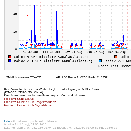
SNMP Instanzen ECA-GZ
AP: 908 Radio 1: 8258 Radio 2: 8257
Kein Alarm bei fehlenden Werten bzgl. Kanalbelegung im 5 GHz Kanal
(IGNORE_ZERO_TX_ON_A)
Kein Alarm, wenn mglw. aus Energiespargründen deaktiviert.
Problem: SSID Status
Problem: Keine 5 GHz Trägerfrequenz
Problem: Keine 5 GHz Signalstärke
Hilfe
- Aktualisierungsintervall: 5 Minuten
Version 14.2.3, syj, 03.06.2026
Datenerhebung: 07.08.2026 01:04:01 Erzeugt: 07.08.2026 01:06:35 PID 1286629