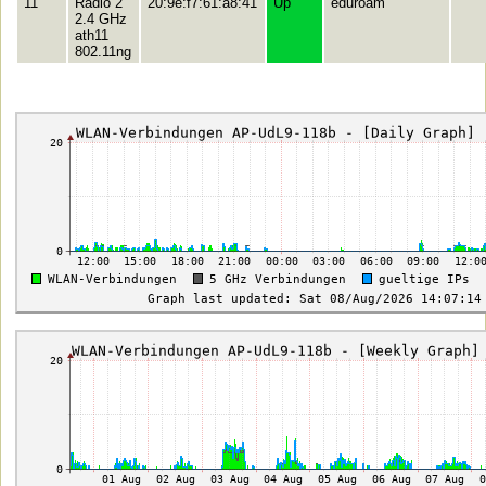
11
Radio 2
20:9e:f7:61:a8:41
Up
eduroam
2.4 GHz
ath11
802.11ng