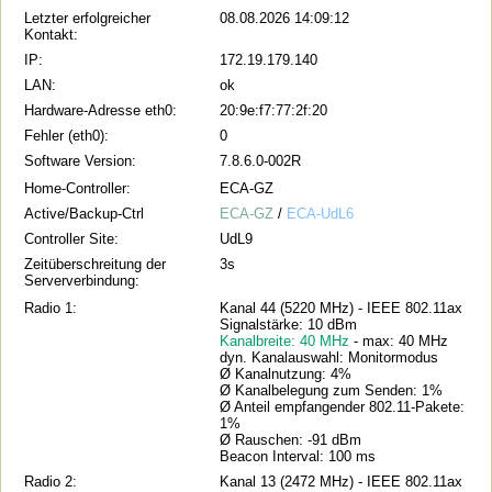
Letzter erfolgreicher
08.08.2026 14:09:12
Kontakt:
IP:
172.19.179.140
LAN:
ok
Hardware-Adresse eth0:
20:9e:f7:77:2f:20
Fehler (eth0):
0
Software Version:
7.8.6.0-002R
Home-Controller:
ECA-GZ
Active/Backup-Ctrl
ECA-GZ
/
ECA-UdL6
Controller Site:
UdL9
Zeitüberschreitung der
3s
Serververbindung:
Radio 1:
Kanal 44 (5220 MHz) - IEEE 802.11ax
Signalstärke: 10 dBm
Kanalbreite: 40 MHz
- max: 40 MHz
dyn. Kanalauswahl: Monitormodus
Ø Kanalnutzung: 4%
Ø Kanalbelegung zum Senden: 1%
Ø Anteil empfangender 802.11-Pakete:
1%
Ø Rauschen: -91 dBm
Beacon Interval: 100 ms
Radio 2:
Kanal 13 (2472 MHz) - IEEE 802.11ax