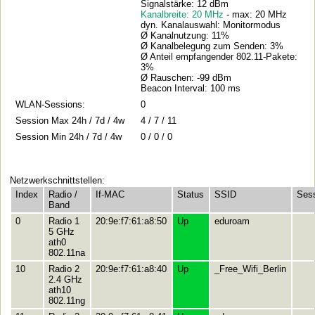
Signalstärke: 12 dBm
Kanalbreite: 20 MHz
- max: 20 MHz
dyn. Kanalauswahl: Monitormodus
Ø Kanalnutzung: 11%
Ø Kanalbelegung zum Senden: 3%
Ø Anteil empfangender 802.11-Pakete:
3%
Ø Rauschen: -99 dBm
Beacon Interval: 100 ms
WLAN-Sessions:
0
Session Max 24h / 7d / 4w
4 / 7 / 11
Session Min 24h / 7d / 4w
0 / 0 / 0
Netzwerkschnittstellen:
Index
Radio /
If-MAC
Status
SSID
Ses
Band
0
Radio 1
20:9e:f7:61:a8:50
Up
eduroam
5 GHz
ath0
802.11na
10
Radio 2
20:9e:f7:61:a8:40
Up
_Free_Wifi_Berlin
2.4 GHz
ath10
802.11ng