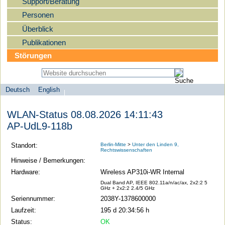
Support/Beratung
Personen
Überblick
Publikationen
Störungen
Deutsch
English
Sprachauswahl
search-menu
Humboldt-
WLAN-Status 08.08.2026 14:11:43
Universität
AP-UdL9-118b
zu
Berlin
Standort:
Berlin-Mitte
>
Unter den Linden 9,
Rechtswissenschaften
-
Hinweise / Bemerkungen:
Computer-
Hardware:
Wireless AP310i-WR Internal
und
Dual Band AP, IEEE 802.11a/n/ac/ax, 2x2:2 5
GHz + 2x2:2 2.4/5 GHz
Medienservice
Seriennummer:
2038Y-1378600000
Laufzeit:
195 d 20:34:56 h
Status:
OK