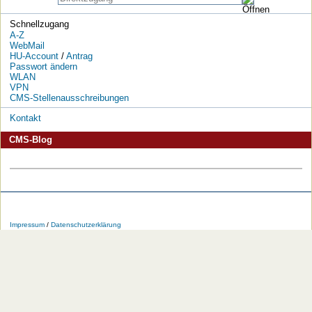
Schnellzugang
A-Z
WebMail
HU-Account
/
Antrag
Passwort ändern
WLAN
VPN
CMS-Stellenausschreibungen
Kontakt
CMS-Blog
Die
Die
Die
Die
Die
Die
HU
HU
HU
HU
RSS-
HU
Impressum
/
Datenschutzerklärung
bei
bei
bei
bei
Feeds
im
Facebook
Twitter
YouTube
iTunes
der
WWW
HU