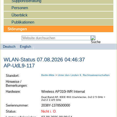
Support/Beratung
Personen
Überblick
Publikationen
Störungen
Deutsch
English
Sprachauswahl
search-menu
Humboldt-
WLAN-Status 07.08.2026 04:46:37
Universität
AP-UdL9-117
zu
Berlin
Standort:
Berlin-Mitte
>
Unter den Linden 9, Rechtswissenschaften
-
Hinweise /
Bemerkungen:
Computer-
Hardware:
Wireless AP310i-WR Internal
und
Dual Band AP, IEEE 802.11a/n/ac/ax, 2x2:2 5 GHz +
Medienservice
2x2:2 2.4/5 GHz
Seriennummer:
2038Y-1378500000
Status:
Nicht i. O.