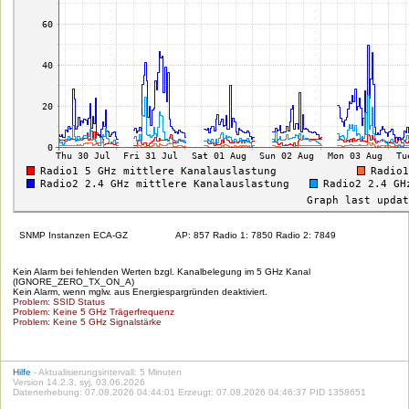
SNMP Instanzen ECA-GZ
AP: 857 Radio 1: 7850 Radio 2: 7849
Kein Alarm bei fehlenden Werten bzgl. Kanalbelegung im 5 GHz Kanal
(IGNORE_ZERO_TX_ON_A)
Kein Alarm, wenn mglw. aus Energiespargründen deaktiviert.
Problem: SSID Status
Problem: Keine 5 GHz Trägerfrequenz
Problem: Keine 5 GHz Signalstärke
Hilfe
- Aktualisierungsintervall: 5 Minuten
Version 14.2.3, syj, 03.06.2026
Datenerhebung: 07.08.2026 04:44:01 Erzeugt: 07.08.2026 04:46:37 PID 1358651