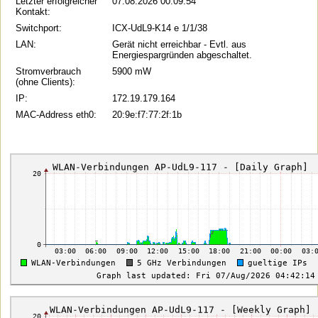
Letzter erfolgreicher
07.08.2026 00:09:54
Kontakt:
Switchport:
ICX-UdL9-K14 e 1/1/38
LAN:
Gerät nicht erreichbar - Evtl. aus
Energiespargründen abgeschaltet.
Stromverbrauch
5900 mW
(ohne Clients):
IP:
172.19.179.164
MAC-Address eth0:
20:9e:f7:77:2f:1b