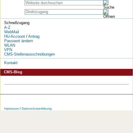
Schnellzugang
A-Z
WebMail
HU-Account
/
Antrag
Passwort ändern
WLAN
VPN
CMS-Stellenausschreibungen
Kontakt
CMS-Blog
Die
Die
Die
Die
Die
Die
HU
HU
HU
HU
RSS-
HU
Impressum
/
Datenschutzerklärung
bei
bei
bei
bei
Feeds
im
Facebook
Twitter
YouTube
iTunes
der
WWW
HU