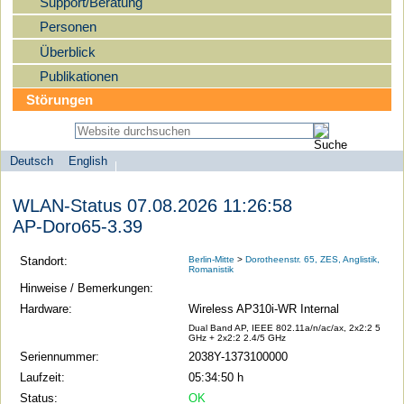
Support/Beratung
Personen
Überblick
Publikationen
Störungen
Deutsch
English
Sprachauswahl
search-menu
Humboldt-
WLAN-Status 07.08.2026 11:26:58
Universität
AP-Doro65-3.39
zu
Berlin
Standort:
Berlin-Mitte
>
Dorotheenstr. 65, ZES, Anglistik,
Romanistik
-
Hinweise / Bemerkungen:
Computer-
Hardware:
Wireless AP310i-WR Internal
und
Dual Band AP, IEEE 802.11a/n/ac/ax, 2x2:2 5
GHz + 2x2:2 2.4/5 GHz
Medienservice
Seriennummer:
2038Y-1373100000
Laufzeit:
05:34:50 h
Status:
OK