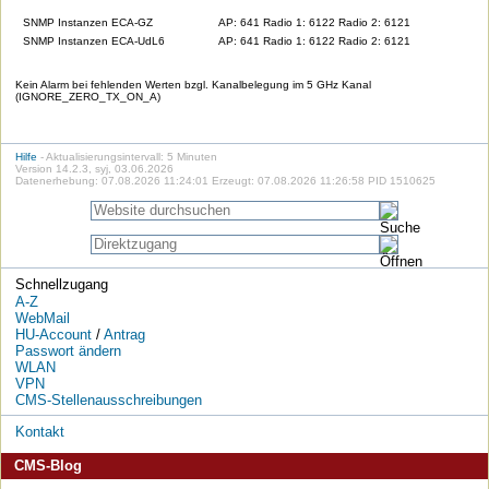
SNMP Instanzen ECA-GZ
AP: 641 Radio 1: 6122 Radio 2: 6121
SNMP Instanzen ECA-UdL6
AP: 641 Radio 1: 6122 Radio 2: 6121
Kein Alarm bei fehlenden Werten bzgl. Kanalbelegung im 5 GHz Kanal
(IGNORE_ZERO_TX_ON_A)
Hilfe
- Aktualisierungsintervall: 5 Minuten
Version 14.2.3, syj, 03.06.2026
Datenerhebung: 07.08.2026 11:24:01 Erzeugt: 07.08.2026 11:26:58 PID 1510625
Schnellzugang
A-Z
WebMail
HU-Account
/
Antrag
Passwort ändern
WLAN
VPN
CMS-Stellenausschreibungen
Kontakt
CMS-Blog