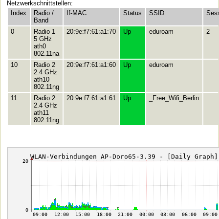
Netzwerkschnittstellen:
Index
Radio /
If-MAC
Status
SSID
Ses
Band
0
Radio 1
20:9e:f7:61:a1:70
Up
eduroam
2
5 GHz
ath0
802.11na
10
Radio 2
20:9e:f7:61:a1:60
Up
eduroam
2.4 GHz
ath10
802.11ng
11
Radio 2
20:9e:f7:61:a1:61
Up
_Free_Wifi_Berlin
2.4 GHz
ath11
802.11ng