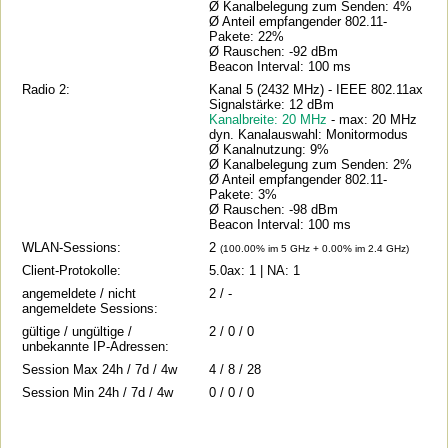
Ø Kanalbelegung zum Senden: 4%
Ø Anteil empfangender 802.11-
Pakete: 22%
Ø Rauschen: -92 dBm
Beacon Interval: 100 ms
Radio 2:
Kanal 5 (2432 MHz) - IEEE 802.11ax
Signalstärke: 12 dBm
Kanalbreite: 20 MHz
- max: 20 MHz
dyn. Kanalauswahl: Monitormodus
Ø Kanalnutzung: 9%
Ø Kanalbelegung zum Senden: 2%
Ø Anteil empfangender 802.11-
Pakete: 3%
Ø Rauschen: -98 dBm
Beacon Interval: 100 ms
WLAN-Sessions:
2
(100.00% im 5 GHz + 0.00% im 2.4 GHz)
Client-Protokolle:
5.0ax: 1 | NA: 1
angemeldete / nicht
2 / -
angemeldete Sessions:
gültige / ungültige /
2 / 0 / 0
unbekannte IP-Adressen:
Session Max 24h / 7d / 4w
4 / 8 / 28
Session Min 24h / 7d / 4w
0 / 0 / 0