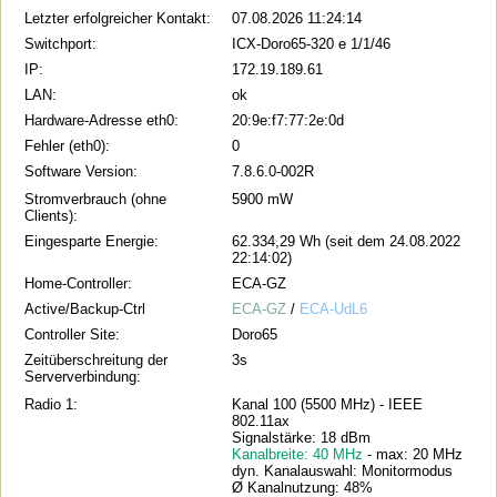
Letzter erfolgreicher Kontakt:
07.08.2026 11:24:14
Switchport:
ICX-Doro65-320 e 1/1/46
IP:
172.19.189.61
LAN:
ok
Hardware-Adresse eth0:
20:9e:f7:77:2e:0d
Fehler (eth0):
0
Software Version:
7.8.6.0-002R
Stromverbrauch (ohne
5900 mW
Clients):
Eingesparte Energie:
62.334,29 Wh (seit dem 24.08.2022
22:14:02)
Home-Controller:
ECA-GZ
Active/Backup-Ctrl
ECA-GZ
/
ECA-UdL6
Controller Site:
Doro65
Zeitüberschreitung der
3s
Serververbindung:
Radio 1:
Kanal 100 (5500 MHz) - IEEE
802.11ax
Signalstärke: 18 dBm
Kanalbreite: 40 MHz
- max: 20 MHz
dyn. Kanalauswahl: Monitormodus
Ø Kanalnutzung: 48%