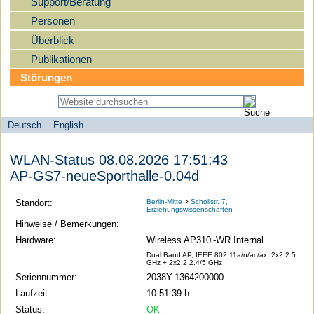
Support/Beratung
Personen
Überblick
Publikationen
Störungen
Deutsch
English
Sprachauswahl
search-menu
Humboldt-
WLAN-Status 08.08.2026 17:51:43
Universität
AP-GS7-neueSporthalle-0.04d
zu
Berlin
Standort:
Berlin-Mitte
>
Schollstr. 7,
Erziehungswissenschaften
-
Hinweise / Bemerkungen:
Computer-
Hardware:
Wireless AP310i-WR Internal
und
Dual Band AP, IEEE 802.11a/n/ac/ax, 2x2:2 5
GHz + 2x2:2 2.4/5 GHz
Medienservice
Seriennummer:
2038Y-1364200000
Laufzeit:
10:51:39 h
Status:
OK