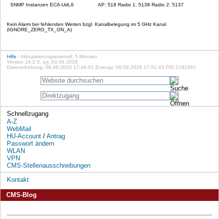
SNMP Instanzen ECA-UdL6
AP: 518 Radio 1: 5138 Radio 2: 5137
Kein Alarm bei fehlenden Werten bzgl. Kanalbelegung im 5 GHz Kanal
(IGNORE_ZERO_TX_ON_A)
Hilfe
- Aktualisierungsintervall: 5 Minuten
Version 14.2.3, syj, 03.06.2026
Datenerhebung: 08.08.2026 17:49:01 Erzeugt: 08.08.2026 17:51:43 PID 2182281
Schnellzugang
A-Z
WebMail
HU-Account
/
Antrag
Passwort ändern
WLAN
VPN
CMS-Stellenausschreibungen
Kontakt
CMS-Blog