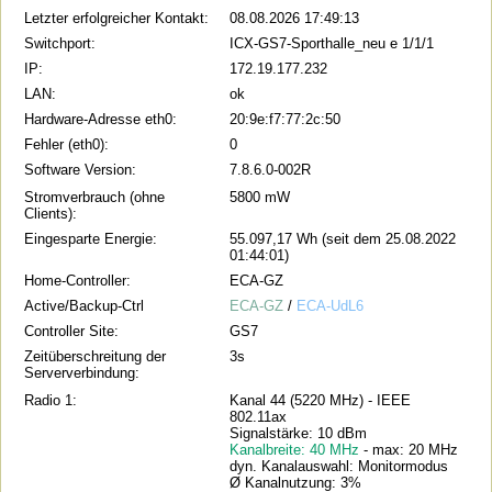
Letzter erfolgreicher Kontakt:
08.08.2026 17:49:13
Switchport:
ICX-GS7-Sporthalle_neu e 1/1/1
IP:
172.19.177.232
LAN:
ok
Hardware-Adresse eth0:
20:9e:f7:77:2c:50
Fehler (eth0):
0
Software Version:
7.8.6.0-002R
Stromverbrauch (ohne
5800 mW
Clients):
Eingesparte Energie:
55.097,17 Wh (seit dem 25.08.2022
01:44:01)
Home-Controller:
ECA-GZ
Active/Backup-Ctrl
ECA-GZ
/
ECA-UdL6
Controller Site:
GS7
Zeitüberschreitung der
3s
Serververbindung:
Radio 1:
Kanal 44 (5220 MHz) - IEEE
802.11ax
Signalstärke: 10 dBm
Kanalbreite: 40 MHz
- max: 20 MHz
dyn. Kanalauswahl: Monitormodus
Ø Kanalnutzung: 3%