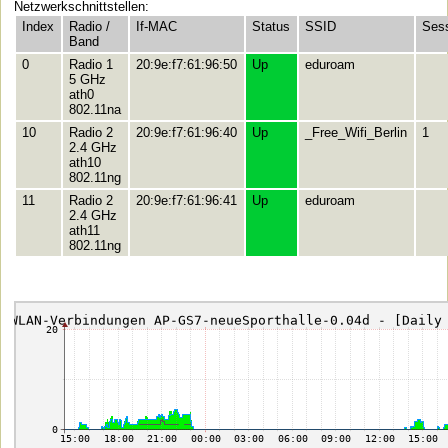
Netzwerkschnittstellen:
Index
Radio /
If-MAC
Status
SSID
Ses
Band
0
Radio 1
20:9e:f7:61:96:50
Up
eduroam
5 GHz
ath0
802.11na
10
Radio 2
20:9e:f7:61:96:40
Up
_Free_Wifi_Berlin
1
2.4 GHz
ath10
802.11ng
11
Radio 2
20:9e:f7:61:96:41
Up
eduroam
2.4 GHz
ath11
802.11ng