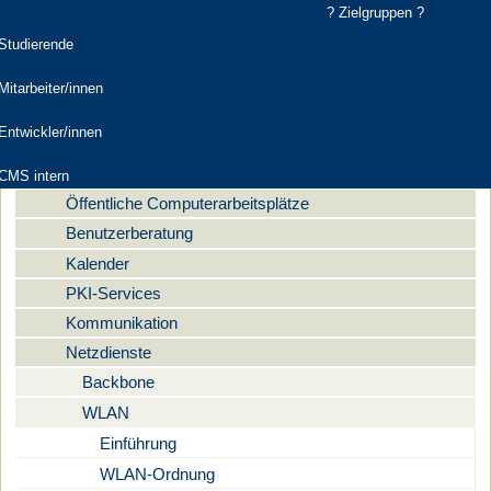
? Zielgruppen ?
elgruppen
Studierende
Computer- und Medienservice
Mitarbeiter/innen
Aktuelles
Navigation
Entwickler/innen
Dienstleistungen
Digitale Medien
CMS intern
Öffentliche Computerarbeitsplätze
Benutzerberatung
Kalender
PKI-Services
Kommunikation
Netzdienste
Backbone
WLAN
Einführung
WLAN-Ordnung