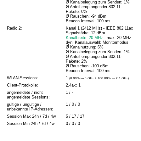
Ø Kanalbelegung zum Senden: 1%
Ø Anteil empfangender 802.11-
Pakete: 0%
Ø Rauschen: -94 dBm
Beacon Interval: 100 ms
Radio 2:
Kanal 1 (2412 MHz) - IEEE 802.11ax
Signalstärke: 12 dBm
Kanalbreite: 20 MHz
- max: 20 MHz
dyn. Kanalauswahl: Monitormodus
Ø Kanalnutzung: 6%
Ø Kanalbelegung zum Senden: 1%
Ø Anteil empfangender 802.11-
Pakete: 2%
Ø Rauschen: -100 dBm
Beacon Interval: 100 ms
WLAN-Sessions:
1
(0.00% im 5 GHz + 100.00% im 2.4 GHz)
Client-Protokolle:
2.4ax: 1
angemeldete / nicht
1 / -
angemeldete Sessions:
gültige / ungültige /
1 / 0 / 0
unbekannte IP-Adressen:
Session Max 24h / 7d / 4w
5 / 17 / 17
Session Min 24h / 7d / 4w
0 / 0 / 0