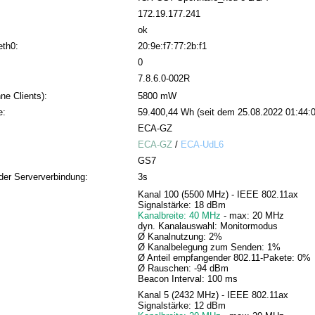
172.19.177.241
ok
eth0:
20:9e:f7:77:2b:f1
0
7.8.6.0-002R
ne Clients):
5800 mW
e:
59.400,44 Wh (seit dem 25.08.2022 01:44:0
ECA-GZ
ECA-GZ
/
ECA-UdL6
GS7
der Serververbindung:
3s
Kanal 100 (5500 MHz) - IEEE 802.11ax
Signalstärke: 18 dBm
Kanalbreite: 40 MHz
- max: 20 MHz
dyn. Kanalauswahl: Monitormodus
Ø Kanalnutzung: 2%
Ø Kanalbelegung zum Senden: 1%
Ø Anteil empfangender 802.11-Pakete: 0%
Ø Rauschen: -94 dBm
Beacon Interval: 100 ms
Kanal 5 (2432 MHz) - IEEE 802.11ax
Signalstärke: 12 dBm