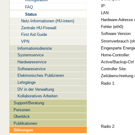
IP:
FAQ
LAN:
Status
Hardware-Adresse 
Netz-Informationen (HU-intern)
Fehler (eth0):
Zentrale HU-Firewall
Software Version:
First Aid Guide
Stromverbrauch (oh
VPN
Eingesparte Energi
Informationsdienste
Systemservice
Home-Controller:
Hardwareservice
Active/Backup-Ctrl
Softwareservice
Controller Site:
Elektronisches Publizieren
Zeitüberschreitung 
Lehrgänge
Radio 1:
DV in der Verwaltung
Kollaboratives Arbeiten
Support/Beratung
Personen
Überblick
Publikationen
Radio 2:
Störungen