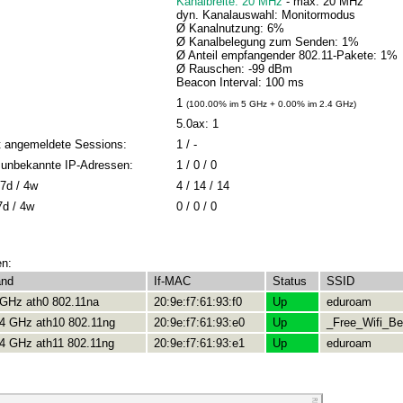
Kanalbreite: 20 MHz
- max: 20 MHz
dyn. Kanalauswahl: Monitormodus
Ø Kanalnutzung: 6%
Ø Kanalbelegung zum Senden: 1%
Ø Anteil empfangender 802.11-Pakete: 1%
Ø Rauschen: -99 dBm
Beacon Interval: 100 ms
1
(100.00% im 5 GHz + 0.00% im 2.4 GHz)
5.0ax: 1
t angemeldete Sessions:
1 / -
 / unbekannte IP-Adressen:
1 / 0 / 0
7d / 4w
4 / 14 / 14
7d / 4w
0 / 0 / 0
en:
and
If-MAC
Status
SSID
 GHz ath0 802.11na
20:9e:f7:61:93:f0
Up
eduroam
.4 GHz ath10 802.11ng
20:9e:f7:61:93:e0
Up
_Free_Wifi_Ber
.4 GHz ath11 802.11ng
20:9e:f7:61:93:e1
Up
eduroam