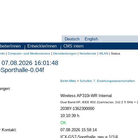
Deutsch
English
Sprachauswahl
search-menu
beiter/innen
Entwickler/innen
CMS intern
rlin
|
Computer- und Medienservice
|
Dienstleistungen
|
Netzdienste
|
WLAN
|
Status
07.08.2026 16:01:48
porthalle-0.04f
Berlin-Mitte
>
Schollstr. 7, Erziehungswissenschaften
ungen:
Wireless AP310i-WR Internal
Dual Band AP, IEEE 802.11a/n/ac/ax, 2x2:2 5 GHz + 
2038Y-1362300000
10:10:39 h
OK
r Kontakt:
07.08.2026 15:59:14
ICX-GS7-Sporthalle_neu e 1/1/4