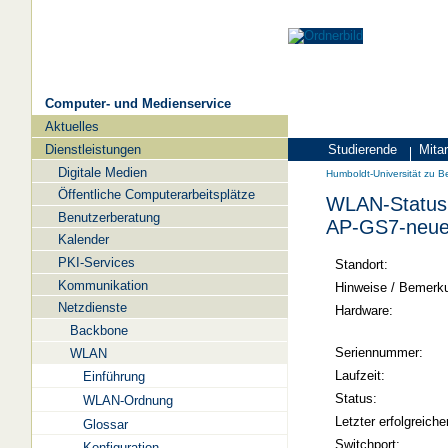
Computer- und Medienservice
Aktuelles
Navigation
Dienstleistungen
Studierende
Mitar
Zielgruppen
Humboldt-
Digitale Medien
Humboldt-Universität zu Be
Universität
Öffentliche Computerarbeitsplätze
WLAN-Status 
zu
Benutzerberatung
AP-GS7-neueS
Berlin
Kalender
PKI-Services
-
Standort:
Kommunikation
Computer-
Hinweise / Bemerk
Netzdienste
und
Hardware:
Backbone
Medienservice
Seriennummer:
WLAN
Laufzeit:
Einführung
Status:
WLAN-Ordnung
Letzter erfolgreiche
Glossar
Switchport:
Konfiguration