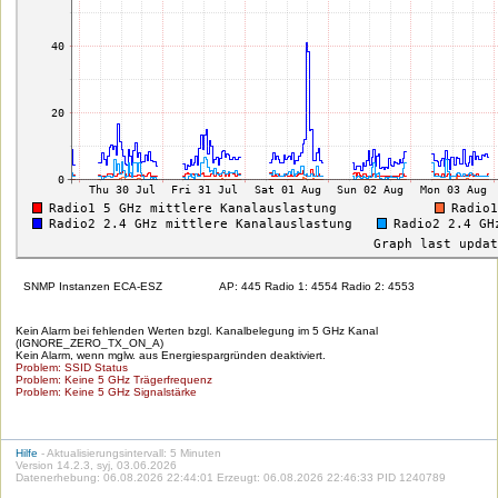
SNMP Instanzen ECA-ESZ
AP: 445 Radio 1: 4554 Radio 2: 4553
Kein Alarm bei fehlenden Werten bzgl. Kanalbelegung im 5 GHz Kanal
(IGNORE_ZERO_TX_ON_A)
Kein Alarm, wenn mglw. aus Energiespargründen deaktiviert.
Problem: SSID Status
Problem: Keine 5 GHz Trägerfrequenz
Problem: Keine 5 GHz Signalstärke
Hilfe
- Aktualisierungsintervall: 5 Minuten
Version 14.2.3, syj, 03.06.2026
Datenerhebung: 06.08.2026 22:44:01 Erzeugt: 06.08.2026 22:46:33 PID 1240789