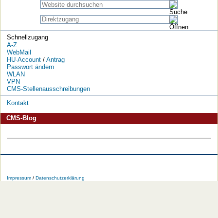
Schnellzugang
A-Z
WebMail
HU-Account
/
Antrag
Passwort ändern
WLAN
VPN
CMS-Stellenausschreibungen
Kontakt
CMS-Blog
Die
Die
Die
Die
Die
Die
HU
HU
HU
HU
RSS-
HU
Impressum
/
Datenschutzerklärung
bei
bei
bei
bei
Feeds
im
Facebook
Twitter
YouTube
iTunes
der
WWW
HU