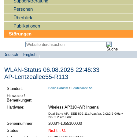
Support/Beratung
Personen
Überblick
Publikationen
Störungen
Deutsch
English
Sprachauswahl
search-menu
Humboldt-
WLAN-Status 06.08.2026 22:46:33
Universität
AP-Lentzeallee55-R113
zu
Berlin
Standort:
Berlin-Dahlem
>
Lentzeallee 55
-
Hinweise /
Bemerkungen:
Computer-
Hardware:
Wireless AP310i-WR Internal
und
Dual Band AP, IEEE 802.11a/n/ac/ax, 2x2:2 5 GHz +
Medienservice
2x2:2 2.4/5 GHz
Seriennummer:
2038Y-1355100000
Status:
Nicht i. O.