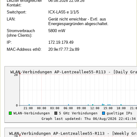
Letzter erfolgreicher
06.08.2026 22:09:26
Kontakt:
Switchport:
ICX-LA55 e 1/1/5
LAN:
Gerät nicht erreichbar - Evtl. aus
Energiespargründen abgeschaltet.
Stromverbrauch
5800 mW
(ohne Clients):
IP:
172.19.179.49
MAC-Address eth0:
20:9e:f7:77:2a:89