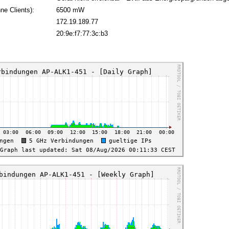
ne Clients):
6500 mW
172.19.189.77
:
20:9e:f7:77:3c:b3