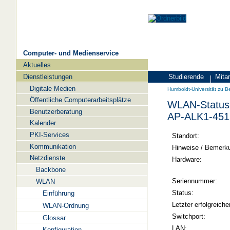
Computer- und Medienservice
Aktuelles
Navigation
Dienstleistungen
Studierende
Mitar
Zielgruppen
Humboldt-
Digitale Medien
Humboldt-Universität zu Be
Universität
Öffentliche Computerarbeitsplätze
WLAN-Status 
zu
Benutzerberatung
AP-ALK1-451
Berlin
Kalender
PKI-Services
-
Standort:
Kommunikation
Computer-
Hinweise / Bemerk
Netzdienste
und
Hardware:
Backbone
Medienservice
Seriennummer:
WLAN
Status:
Einführung
Letzter erfolgreiche
WLAN-Ordnung
Switchport:
Glossar
LAN:
Konfiguration