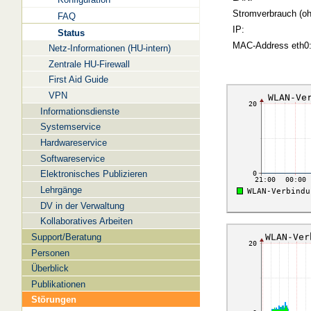
Stromverbrauch (oh
FAQ
IP:
Status
MAC-Address eth0
Netz-Informationen (HU-intern)
Zentrale HU-Firewall
First Aid Guide
VPN
Informationsdienste
Systemservice
Hardwareservice
Softwareservice
Elektronisches Publizieren
Lehrgänge
DV in der Verwaltung
Kollaboratives Arbeiten
Support/Beratung
Personen
Überblick
Publikationen
Störungen