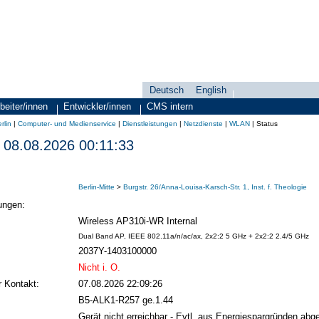
Deutsch
English
Sprachauswahl
search-menu
beiter/innen
Entwickler/innen
CMS intern
rlin
|
Computer- und Medienservice
|
Dienstleistungen
|
Netzdienste
|
WLAN
|
Status
08.08.2026 00:11:33
Berlin-Mitte
>
Burgstr. 26/Anna-Louisa-Karsch-Str. 1, Inst. f. Theologie
ungen:
Wireless AP310i-WR Internal
Dual Band AP, IEEE 802.11a/n/ac/ax, 2x2:2 5 GHz + 2x2:2 2.4/5 GHz
2037Y-1403100000
Nicht i. O.
r Kontakt:
07.08.2026 22:09:26
B5-ALK1-R257 ge.1.44
Gerät nicht erreichbar - Evtl. aus Energiespargründen abge