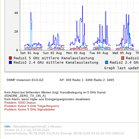
SNMP Instanzen ECA-GZ
AP: 309 Radio 1: 3466 Radio 2: 3465
Kein Alarm bei fehlenden Werten bzgl. Kanalbelegung im 5 GHz Kanal
(IGNORE_ZERO_TX_ON_A)
Kein Alarm, wenn mglw. aus Energiespargründen deaktiviert.
Problem: SSID Status
Problem: Keine 5 GHz Trägerfrequenz
Problem: Keine 5 GHz Signalstärke
Hilfe
- Aktualisierungsintervall: 5 Minuten
Version 14.2.3, syj, 03.06.2026
Datenerhebung: 09.08.2026 03:29:01 Erzeugt: 09.08.2026 03:31:42 PID 2386122