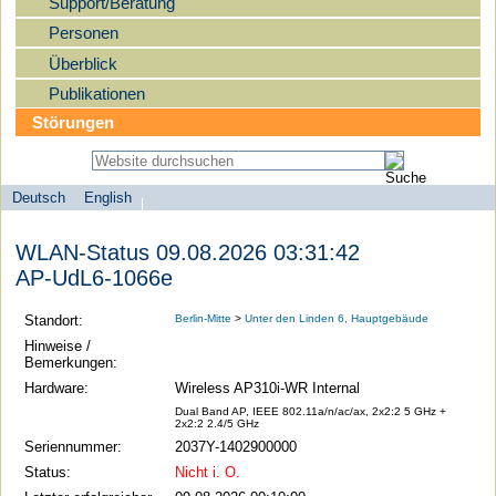
Support/Beratung
Personen
Überblick
Publikationen
Störungen
Deutsch
English
Sprachauswahl
search-menu
Humboldt-
WLAN-Status 09.08.2026 03:31:42
Universität
AP-UdL6-1066e
zu
Berlin
Standort:
Berlin-Mitte
>
Unter den Linden 6, Hauptgebäude
-
Hinweise /
Bemerkungen:
Computer-
Hardware:
Wireless AP310i-WR Internal
und
Dual Band AP, IEEE 802.11a/n/ac/ax, 2x2:2 5 GHz +
Medienservice
2x2:2 2.4/5 GHz
Seriennummer:
2037Y-1402900000
Status:
Nicht i. O.