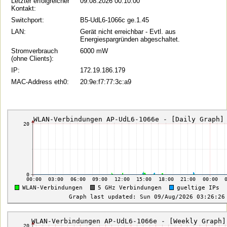
Letzter erfolgreicher
09.08.2026 00:10:00
Kontakt:
Switchport:
B5-UdL6-1066c ge.1.45
LAN:
Gerät nicht erreichbar - Evtl. aus
Energiespargründen abgeschaltet.
Stromverbrauch
6000 mW
(ohne Clients):
IP:
172.19.186.179
MAC-Address eth0:
20:9e:f7:77:3c:a9