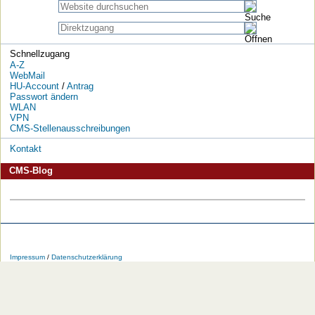
Schnellzugang
A-Z
WebMail
HU-Account
/
Antrag
Passwort ändern
WLAN
VPN
CMS-Stellenausschreibungen
Kontakt
CMS-Blog
Die
Die
Die
Die
Die
Die
HU
HU
HU
HU
RSS-
HU
Impressum
/
Datenschutzerklärung
bei
bei
bei
bei
Feeds
im
Facebook
Twitter
YouTube
iTunes
der
WWW
HU