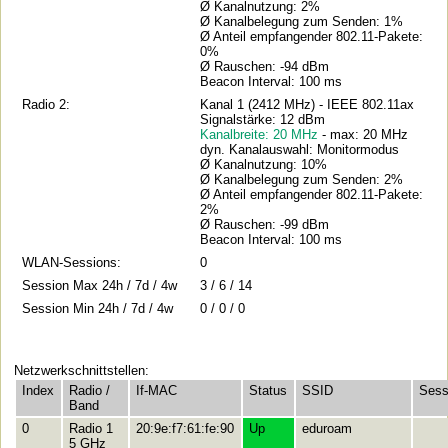
Ø Kanalnutzung: 2%
Ø Kanalbelegung zum Senden: 1%
Ø Anteil empfangender 802.11-Pakete:
0%
Ø Rauschen: -94 dBm
Beacon Interval: 100 ms
Radio 2:
Kanal 1 (2412 MHz) - IEEE 802.11ax
Signalstärke: 12 dBm
Kanalbreite: 20 MHz
- max: 20 MHz
dyn. Kanalauswahl: Monitormodus
Ø Kanalnutzung: 10%
Ø Kanalbelegung zum Senden: 2%
Ø Anteil empfangender 802.11-Pakete:
2%
Ø Rauschen: -99 dBm
Beacon Interval: 100 ms
WLAN-Sessions:
0
Session Max 24h / 7d / 4w
3 / 6 / 14
Session Min 24h / 7d / 4w
0 / 0 / 0
Netzwerkschnittstellen:
Index
Radio /
If-MAC
Status
SSID
Sess
Band
0
Radio 1
20:9e:f7:61:fe:90
Up
eduroam
5 GHz