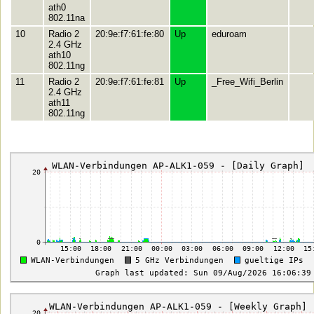
ath0
802.11na
10
Radio 2
20:9e:f7:61:fe:80
Up
eduroam
2.4 GHz
ath10
802.11ng
11
Radio 2
20:9e:f7:61:fe:81
Up
_Free_Wifi_Berlin
2.4 GHz
ath11
802.11ng