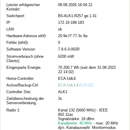
Letzter erfolgreicher
09.08.2026 16:04:12
Kontakt:
Switchport:
B5-ALK1-R257 ge.1.41
IP:
172.19.189.183
LAN:
ok
Hardware-Adresse eth0:
20:9e:f7:77:3c:9a
Fehler (eth0):
0
Software Version:
7.8.6.0-002R
Stromverbrauch (ohne
6200 mW
Clients):
Eingesparte Energie:
70.200,7 Wh (seit dem 31.08.2022
22:14:02)
Home-Controller:
ECA-UdL6
Active/Backup-Ctrl
ECA-UdL6
/
ECA-GZ
Controller Site:
ALK1
Zeitüberschreitung der
3s
Serververbindung:
Radio 1:
Kanal 132 (5660 MHz) - IEEE
802.11ax
Signalstärke: 18 dBm
Kanalbreite: 40 MHz
- max: 20 MHz
dyn. Kanalauswahl: Monitormodus