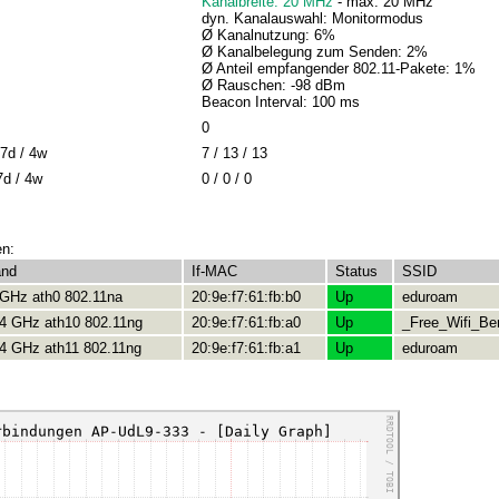
Kanalbreite: 20 MHz
- max: 20 MHz
dyn. Kanalauswahl: Monitormodus
Ø Kanalnutzung: 6%
Ø Kanalbelegung zum Senden: 2%
Ø Anteil empfangender 802.11-Pakete: 1%
Ø Rauschen: -98 dBm
Beacon Interval: 100 ms
0
7d / 4w
7 / 13 / 13
7d / 4w
0 / 0 / 0
en:
and
If-MAC
Status
SSID
 GHz ath0 802.11na
20:9e:f7:61:fb:b0
Up
eduroam
.4 GHz ath10 802.11ng
20:9e:f7:61:fb:a0
Up
_Free_Wifi_Ber
.4 GHz ath11 802.11ng
20:9e:f7:61:fb:a1
Up
eduroam