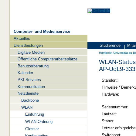
Computer- und Medienservice
Aktuelles
Navigation
Dienstleistungen
Studierende
Mitar
Zielgruppen
Humboldt-
Digitale Medien
Humboldt-Universität zu Be
Universität
Öffentliche Computerarbeitsplätze
WLAN-Status 
zu
Benutzerberatung
AP-UdL9-333
Berlin
Kalender
PKI-Services
-
Standort:
Kommunikation
Computer-
Hinweise / Bemerk
Netzdienste
und
Hardware:
Backbone
Medienservice
Seriennummer:
WLAN
Laufzeit:
Einführung
Status:
WLAN-Ordnung
Letzter erfolgreiche
Glossar
Switchport:
Konfiguration