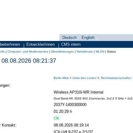
Deutsch
English
Sprachauswahl
search-menu
beiter/innen
Entwickler/innen
CMS intern
rlin
|
Computer- und Medienservice
|
Dienstleistungen
|
Netzdienste
|
WLAN
|
Status
08.08.2026 08:21:37
Berlin-Mitte
>
Unter den Linden 9, Rechtswissenschaften
ungen:
Wireless AP310i-WR Internal
Dual Band AP, IEEE 802.11a/n/ac/ax, 2x2:2 5 GHz + 2x2
2037Y-1400300000
01:20:29 h
OK
r Kontakt:
08.08.2026 08:19:14
ICX-UdL9-237 e 2/1/37