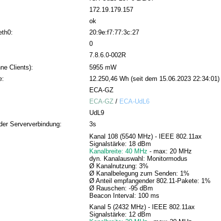
172.19.179.157
ok
eth0:
20:9e:f7:77:3c:27
0
7.8.6.0-002R
ne Clients):
5955 mW
e:
12.250,46 Wh (seit dem 15.06.2023 22:34:01)
ECA-GZ
ECA-GZ
/
ECA-UdL6
UdL9
der Serververbindung:
3s
Kanal 108 (5540 MHz) - IEEE 802.11ax
Signalstärke: 18 dBm
Kanalbreite: 40 MHz
- max: 20 MHz
dyn. Kanalauswahl: Monitormodus
Ø Kanalnutzung: 3%
Ø Kanalbelegung zum Senden: 1%
Ø Anteil empfangender 802.11-Pakete: 1%
Ø Rauschen: -95 dBm
Beacon Interval: 100 ms
Kanal 5 (2432 MHz) - IEEE 802.11ax
Signalstärke: 12 dBm