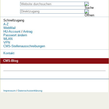
Schnellzugang
A-Z
WebMail
HU-Account
/
Antrag
Passwort ändern
WLAN
VPN
CMS-Stellenausschreibungen
Kontakt
CMS-Blog
Die
Die
Die
Die
Die
Die
HU
HU
HU
HU
RSS-
HU
Impressum
/
Datenschutzerklärung
bei
bei
bei
bei
Feeds
im
Facebook
Twitter
YouTube
iTunes
der
WWW
HU