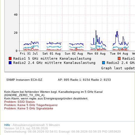
SNMP Instanzen ECA-GZ
AP: 895 Radio 1: 8154 Radio 2: 8153
Kein Alarm bei fehlenden Werten bzgl. Kanalbelegung im 5 GHz Kanal
(IGNORE_ZERO_TX_ON_A)
Kein Alarm, wenn mglw. aus Energiespargründen deaktiviert.
Problem: SSID Status
Problem: Keine 5 GHz Trägerfrequenz
Problem: Keine 5 GHz Signalstärke
Hilfe
- Aktualisierungsintervall: 5 Minuten
Version 14.2.3, syj, 03.06.2026
Datenerhebung: 08.08.2026 02:54:01 Erzeugt: 08.08.2026 02:56:35 PID 1853620