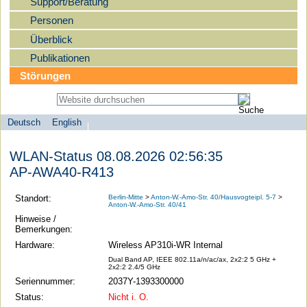
Support/Beratung
Personen
Überblick
Publikationen
Störungen
Deutsch
English
Sprachauswahl
search-menu
Humboldt-
WLAN-Status 08.08.2026 02:56:35
Universität
AP-AWA40-R413
zu
Berlin
Standort:
Berlin-Mitte
>
Anton-W.-Amo-Str. 40/Hausvogteipl. 5-7
>
Anton-W.-Amo-Str. 40/41
-
Hinweise /
Computer-
Bemerkungen:
und
Hardware:
Wireless AP310i-WR Internal
Medienservice
Dual Band AP, IEEE 802.11a/n/ac/ax, 2x2:2 5 GHz +
2x2:2 2.4/5 GHz
Seriennummer:
2037Y-1393300000
Status:
Nicht i. O.