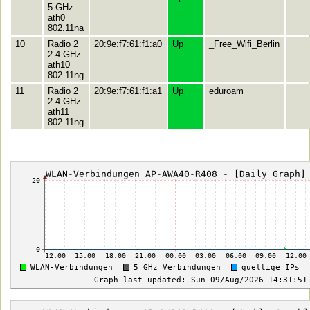
5 GHz
ath0
802.11na
10
Radio 2
20:9e:f7:61:f1:a0
Up
_Free_Wifi_Berlin
2.4 GHz
ath10
802.11ng
11
Radio 2
20:9e:f7:61:f1:a1
Up
eduroam
2.4 GHz
ath11
802.11ng