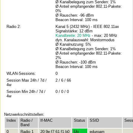
Ø Kanalbelegung zum Senden: 1%
Ø Anteil empfangender 802.11-Pakete:
0%
Ø Rauschen: -96 dBm
Beacon Interval: 100 ms
Radio 2:
Kanal 5 (2432 MHz) - IEEE 802.11ax
Signalstärke: 12 dBm
Kanalbreite: 20 MHz
- max: 20 MHz
dyn. Kanalauswahl: Monitormodus
Ø Kanalnutzung: 5%
Ø Kanalbelegung zum Senden: 1%
Ø Anteil empfangender 802.11-Pakete:
2%
Ø Rauschen: -100 dBm
Beacon Interval: 100 ms
WLAN-Sessions:
0
Session Max 24h / 7d /
2 / 6 / 66
4w
Session Min 24h / 7d /
0 / 0 / 0
4w
Netzwerkschnittstellen:
Index
Radio /
If-MAC
Status
SSID
Sess
Band
0
Radio 1
20:9e:f7:61:f1:b0
Up
eduroam