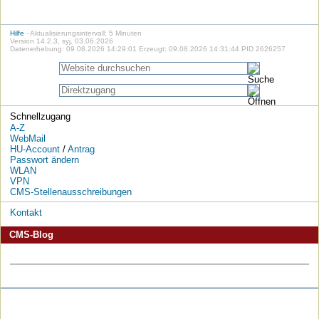
Hilfe
- Aktualisierungsintervall: 5 Minuten
Version 14.2.3, syj, 03.06.2026
Datenerhebung: 09.08.2026 14:29:01 Erzeugt: 09.08.2026 14:31:44 PID 2626257
Schnellzugang
A-Z
WebMail
HU-Account
/
Antrag
Passwort ändern
WLAN
VPN
CMS-Stellenausschreibungen
Kontakt
CMS-Blog
Die
Die
Die
Die
Die
Die
HU
HU
HU
HU
RSS-
HU