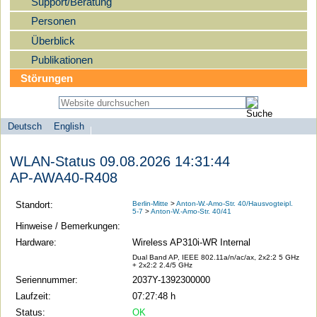
Support/Beratung
Personen
Überblick
Publikationen
Störungen
Deutsch
English
Sprachauswahl
search-menu
Humboldt-
WLAN-Status 09.08.2026 14:31:44
Universität
AP-AWA40-R408
zu
Berlin
Standort:
Berlin-Mitte
>
Anton-W.-Amo-Str. 40/Hausvogteipl.
5-7
>
Anton-W.-Amo-Str. 40/41
-
Hinweise / Bemerkungen:
Computer-
Hardware:
Wireless AP310i-WR Internal
und
Dual Band AP, IEEE 802.11a/n/ac/ax, 2x2:2 5 GHz
+ 2x2:2 2.4/5 GHz
Medienservice
Seriennummer:
2037Y-1392300000
Laufzeit:
07:27:48 h
Status:
OK