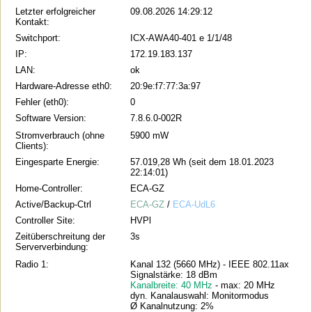
Letzter erfolgreicher
09.08.2026 14:29:12
Kontakt:
Switchport:
ICX-AWA40-401 e 1/1/48
IP:
172.19.183.137
LAN:
ok
Hardware-Adresse eth0:
20:9e:f7:77:3a:97
Fehler (eth0):
0
Software Version:
7.8.6.0-002R
Stromverbrauch (ohne
5900 mW
Clients):
Eingesparte Energie:
57.019,28 Wh (seit dem 18.01.2023
22:14:01)
Home-Controller:
ECA-GZ
Active/Backup-Ctrl
ECA-GZ
/
ECA-UdL6
Controller Site:
HVPl
Zeitüberschreitung der
3s
Serververbindung:
Radio 1:
Kanal 132 (5660 MHz) - IEEE 802.11ax
Signalstärke: 18 dBm
Kanalbreite: 40 MHz
- max: 20 MHz
dyn. Kanalauswahl: Monitormodus
Ø Kanalnutzung: 2%