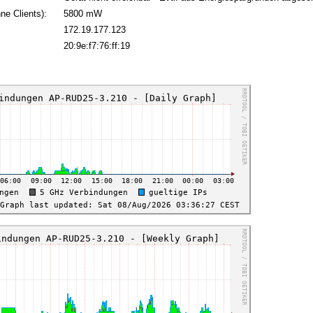
ne Clients):
5800 mW
172.19.177.123
:
20:9e:f7:76:ff:19