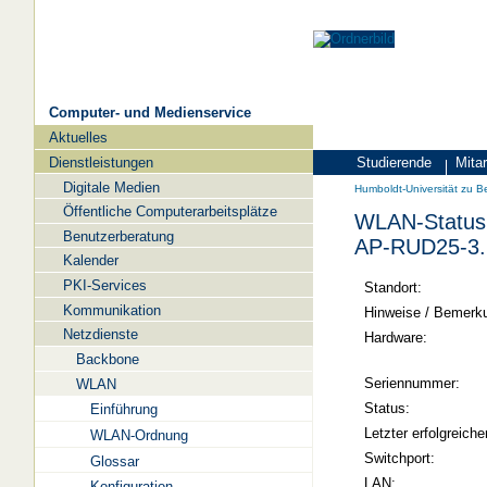
Computer- und Medienservice
Aktuelles
Navigation
Dienstleistungen
Studierende
Mitar
Zielgruppen
Humboldt-
Digitale Medien
Humboldt-Universität zu Be
Universität
Öffentliche Computerarbeitsplätze
WLAN-Status 
zu
Benutzerberatung
AP-RUD25-3.
Berlin
Kalender
PKI-Services
-
Standort:
Kommunikation
Computer-
Hinweise / Bemerk
Netzdienste
und
Hardware:
Backbone
Medienservice
Seriennummer:
WLAN
Status:
Einführung
Letzter erfolgreiche
WLAN-Ordnung
Switchport:
Glossar
LAN:
Konfiguration