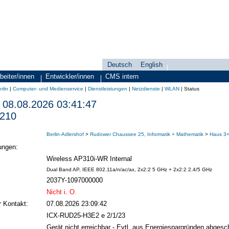
Deutsch
English
Sprachauswahl
search-menu
beiter/innen
Entwickler/innen
CMS intern
rlin
|
Computer- und Medienservice
|
Dienstleistungen
|
Netzdienste
|
WLAN
|
Status
08.08.2026 03:41:47
210
Berlin-Adlershof
>
Rudower Chaussee 25, Informatik + Mathematik
>
Haus 3+4
ungen:
Wireless AP310i-WR Internal
Dual Band AP, IEEE 802.11a/n/ac/ax, 2x2:2 5 GHz + 2x2:2 2.4/5 GHz
2037Y-1097000000
Nicht i. O.
r Kontakt:
07.08.2026 23:09:42
ICX-RUD25-H3E2 e 2/1/23
Gerät nicht erreichbar - Evtl. aus Energiespargründen abgesch