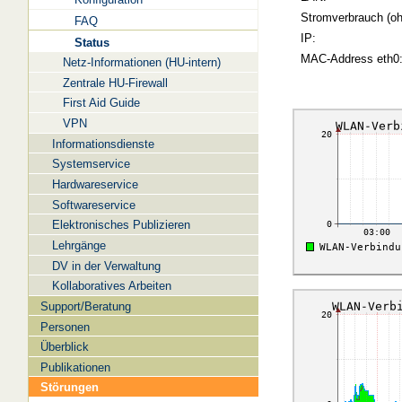
Stromverbrauch (oh
FAQ
IP:
Status
MAC-Address eth0
Netz-Informationen (HU-intern)
Zentrale HU-Firewall
First Aid Guide
VPN
Informationsdienste
Systemservice
Hardwareservice
Softwareservice
Elektronisches Publizieren
Lehrgänge
DV in der Verwaltung
Kollaboratives Arbeiten
Support/Beratung
Personen
Überblick
Publikationen
Störungen