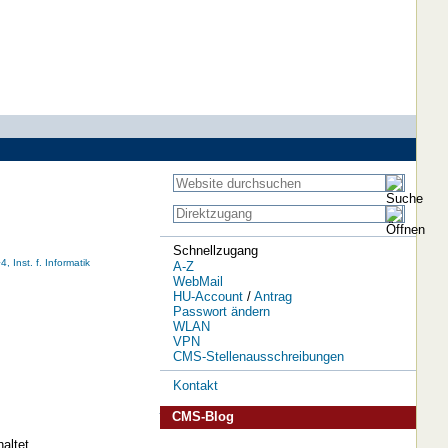
Schnellzugang
, Inst. f. Informatik
A-Z
WebMail
HU-Account
/
Antrag
Passwort ändern
WLAN
VPN
CMS-Stellenausschreibungen
Kontakt
CMS-Blog
altet.