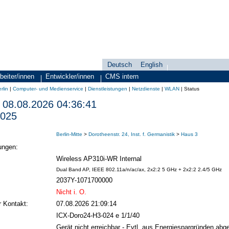
Deutsch
English
Sprachauswahl
search-menu
beiter/innen
Entwickler/innen
CMS intern
rlin
|
Computer- und Medienservice
|
Dienstleistungen
|
Netzdienste
|
WLAN
|
Status
08.08.2026 04:36:41
.025
Berlin-Mitte
>
Dorotheenstr. 24, Inst. f. Germanistik
>
Haus 3
ungen:
Wireless AP310i-WR Internal
Dual Band AP, IEEE 802.11a/n/ac/ax, 2x2:2 5 GHz + 2x2:2 2.4/5 GHz
2037Y-1071700000
Nicht i. O.
r Kontakt:
07.08.2026 21:09:14
ICX-Doro24-H3-024 e 1/1/40
Gerät nicht erreichbar - Evtl. aus Energiespargründen abge