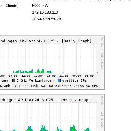
ne Clients):
5900 mW
172.19.183.110
:
20:9e:f7:76:fa:28