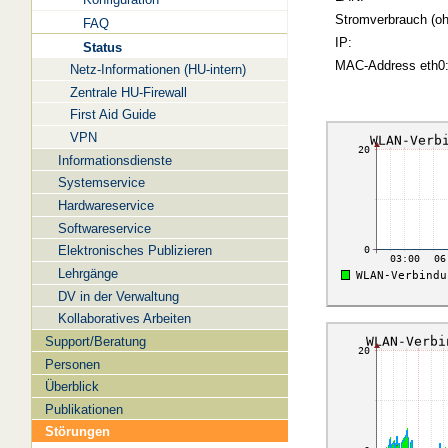
Stromverbrauch (oh
FAQ
IP:
Status
MAC-Address eth0
Netz-Informationen (HU-intern)
Zentrale HU-Firewall
First Aid Guide
VPN
Informationsdienste
Systemservice
Hardwareservice
Softwareservice
Elektronisches Publizieren
Lehrgänge
DV in der Verwaltung
Kollaboratives Arbeiten
Support/Beratung
Personen
Überblick
Publikationen
Störungen