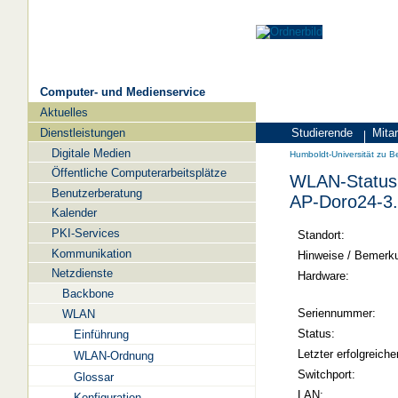
Computer- und Medienservice
Aktuelles
Navigation
Dienstleistungen
Studierende
Mitar
Zielgruppen
Humboldt-
Digitale Medien
Humboldt-Universität zu Be
Universität
Öffentliche Computerarbeitsplätze
WLAN-Status 
zu
Benutzerberatung
AP-Doro24-3
Berlin
Kalender
PKI-Services
-
Standort:
Kommunikation
Computer-
Hinweise / Bemerk
Netzdienste
und
Hardware:
Backbone
Medienservice
Seriennummer:
WLAN
Status:
Einführung
Letzter erfolgreiche
WLAN-Ordnung
Switchport:
Glossar
LAN:
Konfiguration