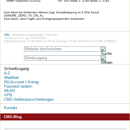
SNMP Instanzen ECA-GZ
AP: 350 Radio 1: 3794 Radio 2: 3793
Kein Alarm bei fehlenden Werten bzgl. Kanalbelegung im 5 GHz Kanal
(IGNORE_ZERO_TX_ON_A)
Kein Alarm, wenn mglw. aus Energiespargründen deaktiviert.
Hilfe
- Aktualisierungsintervall: 5 Minuten
Version 14.2.3, syj, 03.06.2026
Datenerhebung: 07.08.2026 01:09:01 Erzeugt: 07.08.2026 01:11:43 PID 1288092
Schnellzugang
A-Z
WebMail
HU-Account
/
Antrag
Passwort ändern
WLAN
VPN
CMS-Stellenausschreibungen
Kontakt
CMS-Blog