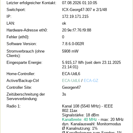
Letzter erfolgreicher Kontakt:
07.08.2026 01:10:05
Switchport:
ICX-Georg47-307 e 2/1/48
IP:
172.19.171.215
LAN:
ok
Hardware-Adresse eth0:
20:9e:f7:76:f9:88
Fehler (eth0):
0
Software Version:
7.8.6.0-002R
Stromverbrauch (ohne
5908 mW
Clients):
Eingesparte Energie:
5.915,17 Wh (seit dem 23.11.2025
21:14:01)
Home-Controller:
ECA-UdL6
Active/Backup-Ctrl
ECA-UdL6
/
ECA-GZ
Controller Site:
Georgen47
Zeitüberschreitung der
3s
Serververbindung:
Radio 1:
Kanal 108 (5540 MHz) - IEEE
802.11ax
Signalstärke: 18 dBm
Kanalbreite: 40 MHz
- max: 20 MHz
dyn. Kanalauswahl: Monitormodus
Ø Kanalnutzung: 1%
Ø Kanalbelegung zum Senden: 1%