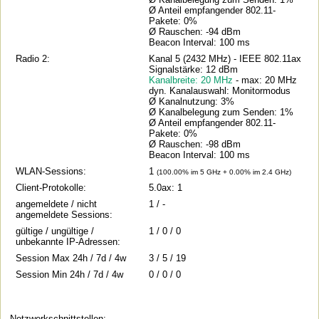
Ø Anteil empfangender 802.11-
Pakete: 0%
Ø Rauschen: -94 dBm
Beacon Interval: 100 ms
Radio 2:
Kanal 5 (2432 MHz) - IEEE 802.11ax
Signalstärke: 12 dBm
Kanalbreite: 20 MHz
- max: 20 MHz
dyn. Kanalauswahl: Monitormodus
Ø Kanalnutzung: 3%
Ø Kanalbelegung zum Senden: 1%
Ø Anteil empfangender 802.11-
Pakete: 0%
Ø Rauschen: -98 dBm
Beacon Interval: 100 ms
WLAN-Sessions:
1
(100.00% im 5 GHz + 0.00% im 2.4 GHz)
Client-Protokolle:
5.0ax: 1
angemeldete / nicht
1 / -
angemeldete Sessions:
gültige / ungültige /
1 / 0 / 0
unbekannte IP-Adressen:
Session Max 24h / 7d / 4w
3 / 5 / 19
Session Min 24h / 7d / 4w
0 / 0 / 0
Netzwerkschnittstellen: