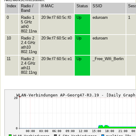
Index
Radio /
If-MAC
Status
SSID
Ses
Band
0
Radio 1
20:9e:f7:60:5c:f0
Up
eduroam
1
5 GHz
ath0
802.11na
10
Radio 2
20:9e:f7:60:5c:e0
Up
eduroam
2.4 GHz
ath10
802.11ng
11
Radio 2
20:9e:f7:60:5c:e1
Up
_Free_Wifi_Berlin
2.4 GHz
ath11
802.11ng