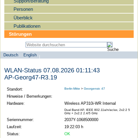
Support/Beratung
Personen
Überblick
Publikationen
Störungen
Deutsch
English
Sprachauswahl
search-menu
Humboldt-
WLAN-Status 07.08.2026 01:11:43
Universität
AP-Georg47-R3.19
zu
Berlin
Standort:
Berlin-Mitte
>
Georgenstr. 47
-
Hinweise / Bemerkungen:
Computer-
Hardware:
Wireless AP310i-WR Internal
und
Dual Band AP, IEEE 802.11a/n/ac/ax, 2x2:2 5
GHz + 2x2:2 2.4/5 GHz
Medienservice
Seriennummer:
2037Y-1068500000
Laufzeit:
19:22:03 h
Status:
OK