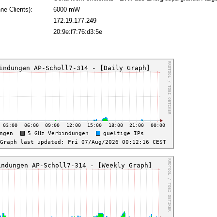
ne Clients):
6000 mW
172.19.177.249
:
20:9e:f7:76:d3:5e