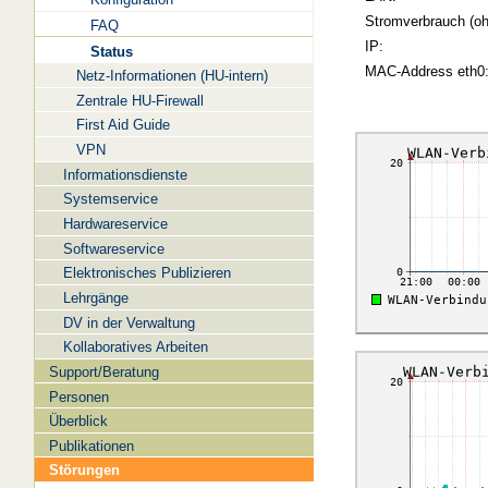
Stromverbrauch (oh
FAQ
IP:
Status
MAC-Address eth0
Netz-Informationen (HU-intern)
Zentrale HU-Firewall
First Aid Guide
VPN
Informationsdienste
Systemservice
Hardwareservice
Softwareservice
Elektronisches Publizieren
Lehrgänge
DV in der Verwaltung
Kollaboratives Arbeiten
Support/Beratung
Personen
Überblick
Publikationen
Störungen