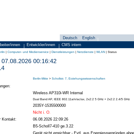
Deutsch
English
Sprachauswahl
search-menu
beiter/innen
Entwickler/innen
CMS intern
rlin
|
Computer- und Medienservice
|
Dienstleistungen
|
Netzdienste
|
WLAN
|
Status
07.08.2026 00:16:42
14
Berlin-Mitte
>
Schollstr. 7, Erziehungswissenschaften
ungen:
Wireless AP310i-WR Internal
Dual Band AP, IEEE 802.11a/n/ac/ax, 2x2:2 5 GHz + 2x2:2 2.4/5 GHz
2035Y-1535500000
Nicht i. O.
r Kontakt:
06.08.2026 22:09:26
B5-Scholl7-410 ge.3.22
Gerät nicht erreichbar - Evtl. aus Energiespargründen abge