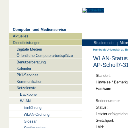
Computer- und Medienservice
Aktuelles
Navigation
Dienstleistungen
Studierende
Mitar
Zielgruppen
Humboldt-
Digitale Medien
Humboldt-Universität zu Be
Universität
Öffentliche Computerarbeitsplätze
WLAN-Status 
zu
Benutzerberatung
AP-Scholl7-3
Berlin
Kalender
PKI-Services
-
Standort:
Kommunikation
Computer-
Hinweise / Bemerk
Netzdienste
und
Hardware:
Backbone
Medienservice
Seriennummer:
WLAN
Status:
Einführung
Letzter erfolgreiche
WLAN-Ordnung
Switchport:
Glossar
LAN:
Konfiguration