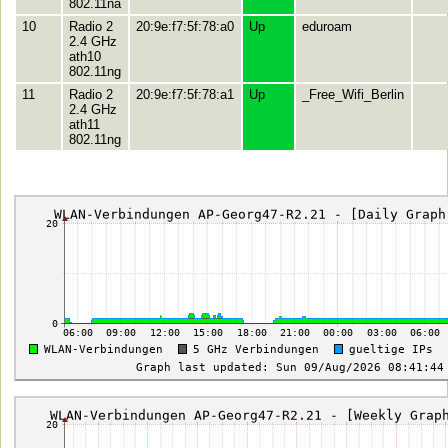
802.11na
10
Radio 2
20:9e:f7:5f:78:a0
Up
eduroam
2.4 GHz
ath10
802.11ng
11
Radio 2
20:9e:f7:5f:78:a1
Up
_Free_Wifi_Berlin
2.4 GHz
ath11
802.11ng