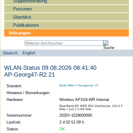
Support/Beratung
Personen
Überblick
Publikationen
Störungen
Deutsch
English
Sprachauswahl
search-menu
Humboldt-
WLAN-Status 09.08.2026 08:41:40
Universität
AP-Georg47-R2.21
zu
Berlin
Standort:
Berlin-Mitte
>
Georgenstr. 47
-
Hinweise / Bemerkungen:
Computer-
Hardware:
Wireless AP310i-WR Internal
und
Dual Band AP, IEEE 802.11a/n/ac/ax, 2x2:2 5
GHz + 2x2:2 2.4/5 GHz
Medienservice
Seriennummer:
2035Y-1529000000
Laufzeit:
2 d 02:51:09 h
Status:
OK