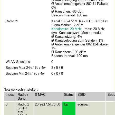
Ø Anteil empfangender 802.11-Pakete:
0%
Ø Rauschen: -86 dBm
Beacon Interval: 100 ms
Radio 2:
Kanal 13 (2472 MHz) - IEEE 802.11ax
Signalstärke: 12 dBm
Kanalbreite: 20 MHz
- max: 20 MHz
dyn. Kanalauswahl: Monitormodus
Ø Kanalnutzung: 4%
Ø Kanalbelegung zum Senden: 1%
Ø Anteil empfangender 802.11-Pakete:
1%
Ø Rauschen: -100 dBm
Beacon Interval: 100 ms
WLAN-Sessions:
0
Session Max 24h / 7d / 4w
3 / 5 / 9
Session Min 24h / 7d / 4w
0 / 0 / 0
Netzwerkschnittstellen:
Index
Radio /
If-MAC
Status
SSID
Sess
Band
0
Radio 1
20:9e:f7:5f:78:b0
Up
eduroam
5 GHz
ath0