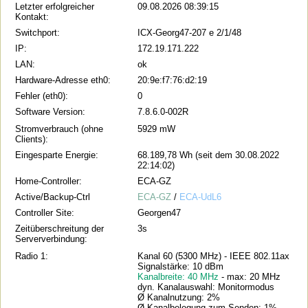
Letzter erfolgreicher
09.08.2026 08:39:15
Kontakt:
Switchport:
ICX-Georg47-207 e 2/1/48
IP:
172.19.171.222
LAN:
ok
Hardware-Adresse eth0:
20:9e:f7:76:d2:19
Fehler (eth0):
0
Software Version:
7.8.6.0-002R
Stromverbrauch (ohne
5929 mW
Clients):
Eingesparte Energie:
68.189,78 Wh (seit dem 30.08.2022
22:14:02)
Home-Controller:
ECA-GZ
Active/Backup-Ctrl
ECA-GZ
/
ECA-UdL6
Controller Site:
Georgen47
Zeitüberschreitung der
3s
Serververbindung:
Radio 1:
Kanal 60 (5300 MHz) - IEEE 802.11ax
Signalstärke: 10 dBm
Kanalbreite: 40 MHz
- max: 20 MHz
dyn. Kanalauswahl: Monitormodus
Ø Kanalnutzung: 2%
Ø Kanalbelegung zum Senden: 1%