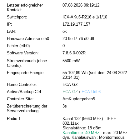
Letzter erfolgreicher
07.08.2026 09:19:12
Kontakt:
Switchport:
ICX-AKu5-R216 e 1/1/10
IP:
172.19.177.157
LAN:
ok
Hardware-Adresse eth0:
20:9e:f7:76:d0:d9
Fehler (eth0):
0
Software Version:
7.8.6.0-002R
Stromverbrauch (ohne
5500 mW
Clients):
Eingesparte Energie:
55.102,89 Wh (seit dem 24.08.2022
23:14:01)
Home-Controller:
ECA-GZ
Active/Backup-Ctrl
ECA-GZ
/
ECA-UdL6
Controller Site:
AmKupfergraben5
Zeitüberschreitung der
3s
Serververbindung:
Radio 1:
Kanal 132 (5660 MHz) - IEEE
802.11ax
Signalstärke: 18 dBm
Kanalbreite: 40 MHz
- max: 20 MHz
dyn. Kanalauswahl: Monitormodus