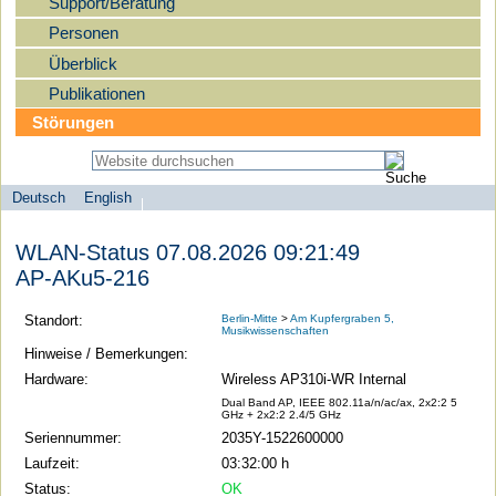
Support/Beratung
Personen
Überblick
Publikationen
Störungen
Deutsch
English
Sprachauswahl
search-menu
Humboldt-
WLAN-Status 07.08.2026 09:21:49
Universität
AP-AKu5-216
zu
Berlin
Standort:
Berlin-Mitte
>
Am Kupfergraben 5,
Musikwissenschaften
-
Hinweise / Bemerkungen:
Computer-
Hardware:
Wireless AP310i-WR Internal
und
Dual Band AP, IEEE 802.11a/n/ac/ax, 2x2:2 5
GHz + 2x2:2 2.4/5 GHz
Medienservice
Seriennummer:
2035Y-1522600000
Laufzeit:
03:32:00 h
Status:
OK