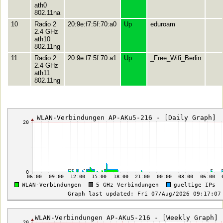
ath0
802.11na
10
Radio 2
20:9e:f7:5f:70:a0
Up
eduroam
2.4 GHz
ath10
802.11ng
11
Radio 2
20:9e:f7:5f:70:a1
Up
_Free_Wifi_Berlin
2.4 GHz
ath11
802.11ng