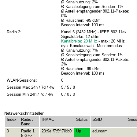
Ø Kanalnutzung: 2%
Ø Kanalbelegung zum Senden: 1%
Ø Anteil empfangender 802.11-Pakete:
0%
Ø Rauschen: -95 dBm
Beacon Interval: 100 ms
Radio 2:
Kanal 5 (2432 MHz) - IEEE 802.11ax
Signalstärke: 12 dBm
Kanalbreite: 20 MHz
- max: 20 MHz
dyn. Kanalauswahl: Monitormodus
Ø Kanalnutzung: 7%
Ø Kanalbelegung zum Senden: 1%
Ø Anteil empfangender 802.11-Pakete:
2%
Ø Rauschen: -99 dBm
Beacon Interval: 100 ms
WLAN-Sessions:
0
Session Max 24h / 7d / 4w
5 / 5 / 8
Session Min 24h / 7d / 4w
0 / 0 / 0
Netzwerkschnittstellen:
Index
Radio /
If-MAC
Status
SSID
Sess
Band
0
Radio 1
20:9e:f7:5f:70:b0
Up
eduroam
5 GHz