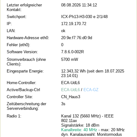
Letzter erfolgreicher
08.08.2026 11:34:12
Kontakt:
Switchport:
ICX-Ph13-H3-030 e 2/1/48
IP:
172.19.170.72
LAN:
ok
Hardware-Adresse eth0:
20:9e:f7:76:d0:9d
Fehler (eth0):
0
Software Version:
7.8.6.0-002R
Stromverbrauch (ohne
5700 mW
Clients):
Eingesparte Energie:
12.343,32 Wh (seit dem 18.07.2025
23:14:01)
Home-Controller:
ECA-UdL6
Active/Backup-Ctrl
ECA-UdL6
/
ECA-GZ
Controller Site:
CN_Haus3
Zeitüberschreitung der
3s
Serververbindung:
Radio 1:
Kanal 132 (5660 MHz) - IEEE
802.11ax
Signalstärke: 18 dBm
Kanalbreite: 40 MHz
- max: 20 MHz
dyn. Kanalauswahl: Monitormodus