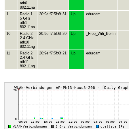
ath0
802.11na
1
Radio 1
20:9e:f7:5f:6f:31
Up
eduroam
5 GHz
ath1
802.11na
10
Radio 2
20:9e:f7:5f:6f:20
Up
_Free_Wifi_Berlin
2.4 GHz
ath10
802.11ng
11
Radio 2
20:9e:f7:5f:6f:21
Up
eduroam
2.4 GHz
ath11
802.11ng