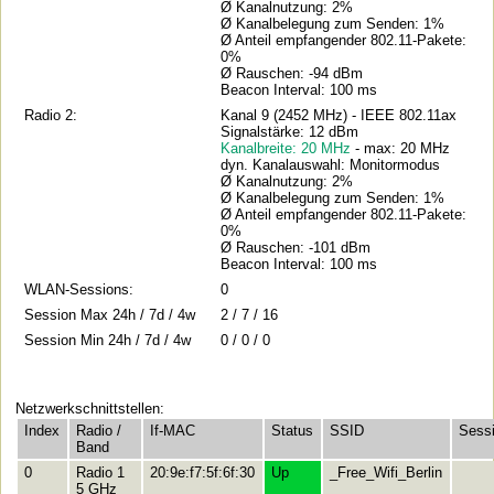
Ø Kanalnutzung: 2%
Ø Kanalbelegung zum Senden: 1%
Ø Anteil empfangender 802.11-Pakete:
0%
Ø Rauschen: -94 dBm
Beacon Interval: 100 ms
Radio 2:
Kanal 9 (2452 MHz) - IEEE 802.11ax
Signalstärke: 12 dBm
Kanalbreite: 20 MHz
- max: 20 MHz
dyn. Kanalauswahl: Monitormodus
Ø Kanalnutzung: 2%
Ø Kanalbelegung zum Senden: 1%
Ø Anteil empfangender 802.11-Pakete:
0%
Ø Rauschen: -101 dBm
Beacon Interval: 100 ms
WLAN-Sessions:
0
Session Max 24h / 7d / 4w
2 / 7 / 16
Session Min 24h / 7d / 4w
0 / 0 / 0
Netzwerkschnittstellen:
Index
Radio /
If-MAC
Status
SSID
Sess
Band
0
Radio 1
20:9e:f7:5f:6f:30
Up
_Free_Wifi_Berlin
5 GHz