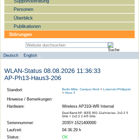
Support/Beratung
Personen
Überblick
Publikationen
Störungen
Deutsch
English
Sprachauswahl
search-menu
Humboldt-
WLAN-Status 08.08.2026 11:36:33
Universität
AP-Ph13-Haus3-206
zu
Berlin
Standort:
Berlin-Mitte, Campus Nord
>
Luisenstr./Philippstr.
>
Haus 3
-
Hinweise / Bemerkungen:
Computer-
Hardware:
Wireless AP310i-WR Internal
und
Dual Band AP, IEEE 802.11a/n/ac/ax, 2x2:2 5
GHz + 2x2:2 2.4/5 GHz
Medienservice
Seriennummer:
2035Y-1521400000
Laufzeit:
04:36:29 h
Status:
OK