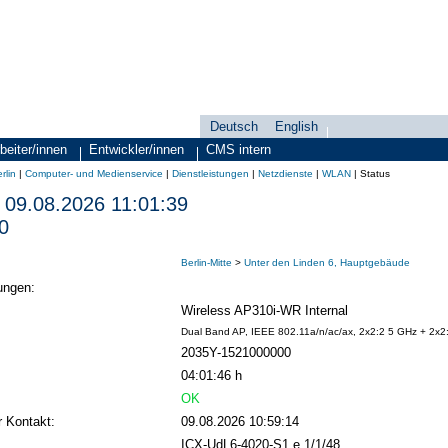
Deutsch
English
Sprachauswahl
search-menu
beiter/innen
Entwickler/innen
CMS intern
rlin
|
Computer- und Medienservice
|
Dienstleistungen
|
Netzdienste
|
WLAN
|
Status
09.08.2026 11:01:39
0
Berlin-Mitte
>
Unter den Linden 6, Hauptgebäude
ungen:
Wireless AP310i-WR Internal
Dual Band AP, IEEE 802.11a/n/ac/ax, 2x2:2 5 GHz + 2x2
2035Y-1521000000
04:01:46 h
OK
r Kontakt:
09.08.2026 10:59:14
ICX-UdL6-4020-S1 e 1/1/48