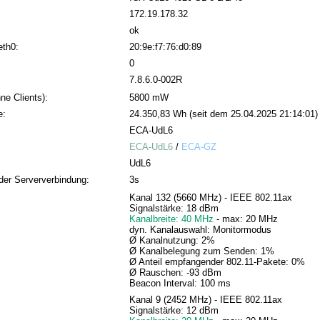
172.19.178.32
ok
eth0:
20:9e:f7:76:d0:89
0
7.8.6.0-002R
ne Clients):
5800 mW
e:
24.350,83 Wh (seit dem 25.04.2025 21:14:01)
ECA-UdL6
ECA-UdL6
/
ECA-GZ
UdL6
der Serververbindung:
3s
Kanal 132 (5660 MHz) - IEEE 802.11ax
Signalstärke: 18 dBm
Kanalbreite: 40 MHz
- max: 20 MHz
dyn. Kanalauswahl: Monitormodus
Ø Kanalnutzung: 2%
Ø Kanalbelegung zum Senden: 1%
Ø Anteil empfangender 802.11-Pakete: 0%
Ø Rauschen: -93 dBm
Beacon Interval: 100 ms
Kanal 9 (2452 MHz) - IEEE 802.11ax
Signalstärke: 12 dBm