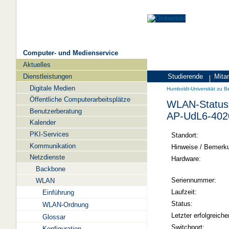
Computer- und Medienservice
Aktuelles
Navigation
Dienstleistungen
Studierende
Mitar
Zielgruppen
Humboldt-
Digitale Medien
Humboldt-Universität zu Be
Universität
Öffentliche Computerarbeitsplätze
WLAN-Status 
zu
Benutzerberatung
AP-UdL6-402
Berlin
Kalender
PKI-Services
-
Standort:
Kommunikation
Computer-
Hinweise / Bemerk
Netzdienste
und
Hardware:
Backbone
Medienservice
Seriennummer:
WLAN
Laufzeit:
Einführung
Status:
WLAN-Ordnung
Letzter erfolgreiche
Glossar
Switchport:
Konfiguration