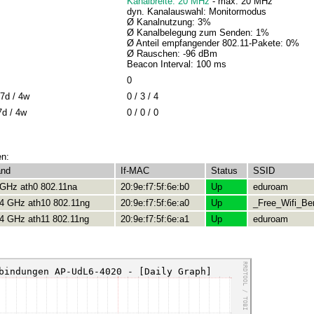
Kanalbreite: 20 MHz
- max: 20 MHz
dyn. Kanalauswahl: Monitormodus
Ø Kanalnutzung: 3%
Ø Kanalbelegung zum Senden: 1%
Ø Anteil empfangender 802.11-Pakete: 0%
Ø Rauschen: -96 dBm
Beacon Interval: 100 ms
0
7d / 4w
0 / 3 / 4
7d / 4w
0 / 0 / 0
en:
and
If-MAC
Status
SSID
 GHz ath0 802.11na
20:9e:f7:5f:6e:b0
Up
eduroam
.4 GHz ath10 802.11ng
20:9e:f7:5f:6e:a0
Up
_Free_Wifi_Ber
.4 GHz ath11 802.11ng
20:9e:f7:5f:6e:a1
Up
eduroam