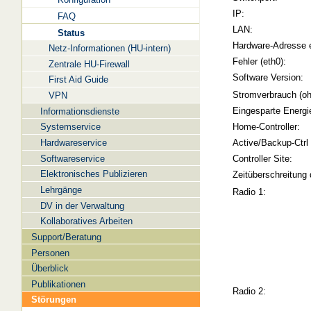
IP:
FAQ
LAN:
Status
Hardware-Adresse 
Netz-Informationen (HU-intern)
Fehler (eth0):
Zentrale HU-Firewall
Software Version:
First Aid Guide
Stromverbrauch (oh
VPN
Eingesparte Energi
Informationsdienste
Systemservice
Home-Controller:
Hardwareservice
Active/Backup-Ctrl
Softwareservice
Controller Site:
Elektronisches Publizieren
Zeitüberschreitung 
Lehrgänge
Radio 1:
DV in der Verwaltung
Kollaboratives Arbeiten
Support/Beratung
Personen
Überblick
Publikationen
Radio 2:
Störungen