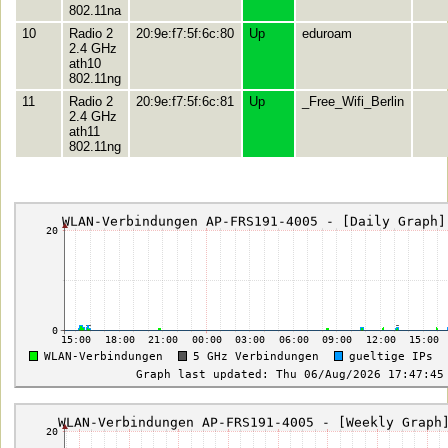
802.11na
10
Radio 2
20:9e:f7:5f:6c:80
Up
eduroam
2.4 GHz
ath10
802.11ng
11
Radio 2
20:9e:f7:5f:6c:81
Up
_Free_Wifi_Berlin
2.4 GHz
ath11
802.11ng