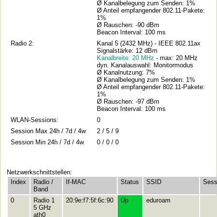
Ø Kanalbelegung zum Senden: 1%
Ø Anteil empfangender 802.11-Pakete:
1%
Ø Rauschen: -90 dBm
Beacon Interval: 100 ms
Radio 2:
Kanal 5 (2432 MHz) - IEEE 802.11ax
Signalstärke: 12 dBm
Kanalbreite: 20 MHz
- max: 20 MHz
dyn. Kanalauswahl: Monitormodus
Ø Kanalnutzung: 7%
Ø Kanalbelegung zum Senden: 1%
Ø Anteil empfangender 802.11-Pakete:
1%
Ø Rauschen: -97 dBm
Beacon Interval: 100 ms
WLAN-Sessions:
0
Session Max 24h / 7d / 4w
2 / 5 / 9
Session Min 24h / 7d / 4w
0 / 0 / 0
Netzwerkschnittstellen:
Index
Radio /
If-MAC
Status
SSID
Sess
Band
0
Radio 1
20:9e:f7:5f:6c:90
Up
eduroam
5 GHz
ath0