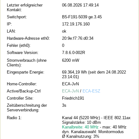
Letzter erfolgreicher
06.08.2026 17:49:14
Kontakt:
Switchport:
B5-F191-5039 ge.3.45
IP:
172.19.176.160
LAN:
ok
Hardware-Adresse eth0:
20:9e:f7:76:d0:34
Fehler (eth0):
0
Software Version:
7.8.6.0-002R
Stromverbrauch (ohne
6200 mW
Clients):
Eingesparte Energie:
69.364,19 Wh (seit dem 24.08.2022
23:14:01)
Home-Controller:
ECA-JvN
Active/Backup-Ctrl
ECA-JvN
/
ECA-ESZ
Controller Site:
Friedrich191
Zeitüberschreitung der
3s
Serververbindung:
Radio 1:
Kanal 44 (5220 MHz) - IEEE 802.11ax
Signalstärke: 10 dBm
Kanalbreite: 40 MHz
- max: 40 MHz
dyn. Kanalauswahl: Monitormodus
Ø Kanalnutzung: 3%