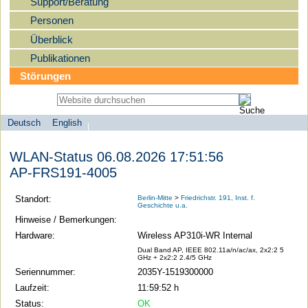
Support/Beratung
Personen
Überblick
Publikationen
Störungen
Deutsch
English
Sprachauswahl
search-menu
Humboldt-
WLAN-Status 06.08.2026 17:51:56
Universität
AP-FRS191-4005
zu
Berlin
Standort:
Berlin-Mitte
>
Friedrichstr. 191, Inst. f.
Geschichte u.a.
-
Hinweise / Bemerkungen:
Computer-
Hardware:
Wireless AP310i-WR Internal
und
Dual Band AP, IEEE 802.11a/n/ac/ax, 2x2:2 5
GHz + 2x2:2 2.4/5 GHz
Medienservice
Seriennummer:
2035Y-1519300000
Laufzeit:
11:59:52 h
Status:
OK