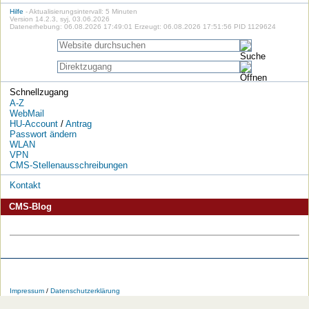
Hilfe
- Aktualisierungsintervall: 5 Minuten
Version 14.2.3, syj, 03.06.2026
Datenerhebung: 06.08.2026 17:49:01 Erzeugt: 06.08.2026 17:51:56 PID 1129624
Schnellzugang
A-Z
WebMail
HU-Account
/
Antrag
Passwort ändern
WLAN
VPN
CMS-Stellenausschreibungen
Kontakt
CMS-Blog
Die
Die
Die
Die
Die
Die
HU
HU
HU
HU
RSS-
HU
Impressum
/
Datenschutzerklärung
bei
bei
bei
bei
Feeds
im
Facebook
Twitter
YouTube
iTunes
der