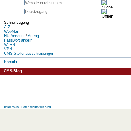
Schnellzugang
A-Z
WebMail
HU-Account
/
Antrag
Passwort ändern
WLAN
VPN
CMS-Stellenausschreibungen
Kontakt
CMS-Blog
Die
Die
Die
Die
Die
Die
HU
HU
HU
HU
RSS-
HU
Impressum
/
Datenschutzerklärung
bei
bei
bei
bei
Feeds
im
Facebook
Twitter
YouTube
iTunes
der
WWW
HU