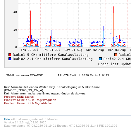
SNMP Instanzen ECA-ESZ
AP: 679 Radio 1: 6426 Radio 2: 6425
Kein Alarm bei fehlenden Werten bzgl. Kanalbelegung im 5 GHz Kanal
(IGNORE_ZERO_TX_ON_A)
Kein Alarm, wenn mglw. aus Energiespargründen deaktiviert.
Problem: SSID Status
Problem: Keine 5 GHz Trägerfrequenz
Problem: Keine 5 GHz Signalstärke
Hilfe
- Aktualisierungsintervall: 5 Minuten
Version 14.2.3, syj, 03.06.2026
Datenerhebung: 07.08.2026 01:19:01 Erzeugt: 07.08.2026 01:21:48 PID 1291396