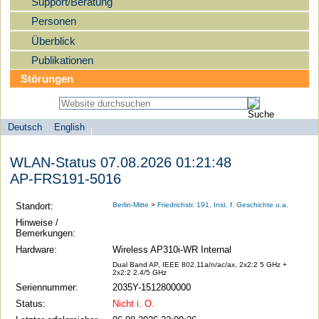
Support/Beratung
Personen
Überblick
Publikationen
Störungen
Deutsch
English
Sprachauswahl
search-menu
Humboldt-
WLAN-Status 07.08.2026 01:21:48
Universität
AP-FRS191-5016
zu
Berlin
Standort:
Berlin-Mitte
>
Friedrichstr. 191, Inst. f. Geschichte u.a.
-
Hinweise /
Bemerkungen:
Computer-
Hardware:
Wireless AP310i-WR Internal
und
Dual Band AP, IEEE 802.11a/n/ac/ax, 2x2:2 5 GHz +
Medienservice
2x2:2 2.4/5 GHz
Seriennummer:
2035Y-1512800000
Status:
Nicht i. O.