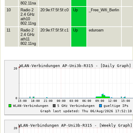
802.11na
10
Radio 2
20:9e:f7:5f:5f:c0
Up
_Free_Wifi_Berlin
2.4 GHz
ath10
802.11ng
11
Radio 2
20:9e:f7:5f:5f:c1
Up
eduroam
2.4 GHz
ath11
802.11ng