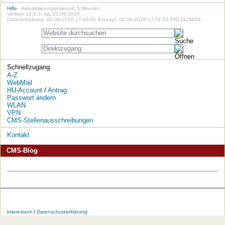
Hilfe
- Aktualisierungsintervall: 5 Minuten
Version 14.2.3, syj, 03.06.2026
Datenerhebung: 06.08.2026 17:49:01 Erzeugt: 06.08.2026 17:51:53 PID 1129624
Schnellzugang
A-Z
WebMail
HU-Account
/
Antrag
Passwort ändern
WLAN
VPN
CMS-Stellenausschreibungen
Kontakt
CMS-Blog
Die
Die
Die
Die
Die
Die
HU
HU
HU
HU
RSS-
HU
Impressum
/
Datenschutzerklärung
bei
bei
bei
bei
Feeds
im
Facebook
Twitter
YouTube
iTunes
der