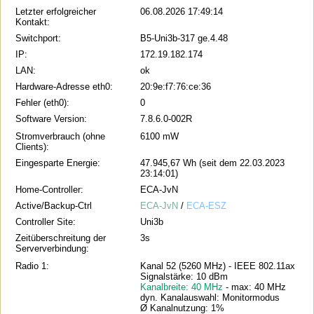
Letzter erfolgreicher
06.08.2026 17:49:14
Kontakt:
Switchport:
B5-Uni3b-317 ge.4.48
IP:
172.19.182.174
LAN:
ok
Hardware-Adresse eth0:
20:9e:f7:76:ce:36
Fehler (eth0):
0
Software Version:
7.8.6.0-002R
Stromverbrauch (ohne
6100 mW
Clients):
Eingesparte Energie:
47.945,67 Wh (seit dem 22.03.2023
23:14:01)
Home-Controller:
ECA-JvN
Active/Backup-Ctrl
ECA-JvN
/
ECA-ESZ
Controller Site:
Uni3b
Zeitüberschreitung der
3s
Serververbindung:
Radio 1:
Kanal 52 (5260 MHz) - IEEE 802.11ax
Signalstärke: 10 dBm
Kanalbreite: 40 MHz
- max: 40 MHz
dyn. Kanalauswahl: Monitormodus
Ø Kanalnutzung: 1%