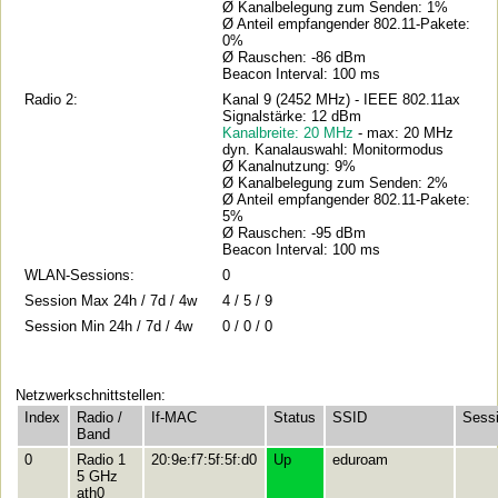
Ø Kanalbelegung zum Senden: 1%
Ø Anteil empfangender 802.11-Pakete:
0%
Ø Rauschen: -86 dBm
Beacon Interval: 100 ms
Radio 2:
Kanal 9 (2452 MHz) - IEEE 802.11ax
Signalstärke: 12 dBm
Kanalbreite: 20 MHz
- max: 20 MHz
dyn. Kanalauswahl: Monitormodus
Ø Kanalnutzung: 9%
Ø Kanalbelegung zum Senden: 2%
Ø Anteil empfangender 802.11-Pakete:
5%
Ø Rauschen: -95 dBm
Beacon Interval: 100 ms
WLAN-Sessions:
0
Session Max 24h / 7d / 4w
4 / 5 / 9
Session Min 24h / 7d / 4w
0 / 0 / 0
Netzwerkschnittstellen:
Index
Radio /
If-MAC
Status
SSID
Sess
Band
0
Radio 1
20:9e:f7:5f:5f:d0
Up
eduroam
5 GHz
ath0