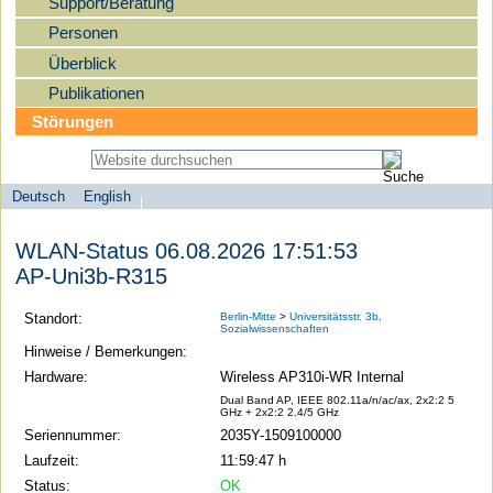
Support/Beratung
Personen
Überblick
Publikationen
Störungen
Deutsch
English
Sprachauswahl
search-menu
Humboldt-
WLAN-Status 06.08.2026 17:51:53
Universität
AP-Uni3b-R315
zu
Berlin
Standort:
Berlin-Mitte
>
Universitätsstr. 3b,
Sozialwissenschaften
-
Hinweise / Bemerkungen:
Computer-
Hardware:
Wireless AP310i-WR Internal
und
Dual Band AP, IEEE 802.11a/n/ac/ax, 2x2:2 5
GHz + 2x2:2 2.4/5 GHz
Medienservice
Seriennummer:
2035Y-1509100000
Laufzeit:
11:59:47 h
Status:
OK