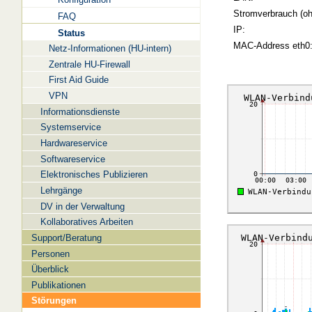
Stromverbrauch (oh
FAQ
IP:
Status
MAC-Address eth0
Netz-Informationen (HU-intern)
Zentrale HU-Firewall
First Aid Guide
VPN
Informationsdienste
Systemservice
Hardwareservice
Softwareservice
Elektronisches Publizieren
Lehrgänge
DV in der Verwaltung
Kollaboratives Arbeiten
Support/Beratung
Personen
Überblick
Publikationen
Störungen