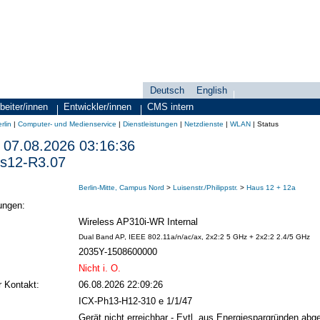
Deutsch
English
Sprachauswahl
search-menu
beiter/innen
Entwickler/innen
CMS intern
rlin
|
Computer- und Medienservice
|
Dienstleistungen
|
Netzdienste
|
WLAN
|
Status
07.08.2026 03:16:36
s12-R3.07
Berlin-Mitte, Campus Nord
>
Luisenstr./Philippstr.
>
Haus 12 + 12a
ungen:
Wireless AP310i-WR Internal
Dual Band AP, IEEE 802.11a/n/ac/ax, 2x2:2 5 GHz + 2x2:2 2.4/5 GHz
2035Y-1508600000
Nicht i. O.
r Kontakt:
06.08.2026 22:09:26
ICX-Ph13-H12-310 e 1/1/47
Gerät nicht erreichbar - Evtl. aus Energiespargründen abge