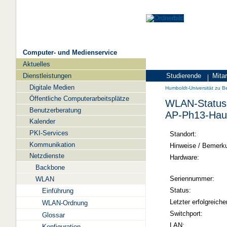
Computer- und Medienservice
Aktuelles
Navigation
Dienstleistungen
Studierende
Mitar
Zielgruppen
Humboldt-
Digitale Medien
Humboldt-Universität zu Be
Universität
Öffentliche Computerarbeitsplätze
WLAN-Status 
zu
Benutzerberatung
AP-Ph13-Hau
Berlin
Kalender
PKI-Services
-
Standort:
Kommunikation
Computer-
Hinweise / Bemerk
Netzdienste
und
Hardware:
Backbone
Medienservice
Seriennummer:
WLAN
Status:
Einführung
Letzter erfolgreiche
WLAN-Ordnung
Switchport:
Glossar
LAN:
Konfiguration