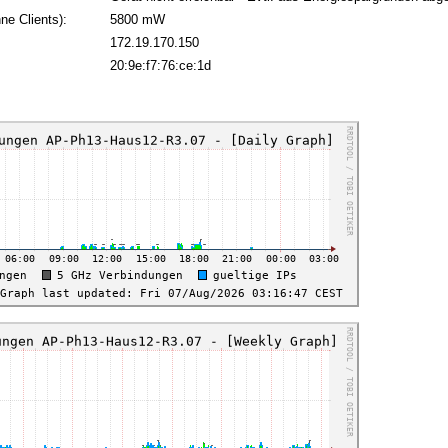
ne Clients):
5800 mW
172.19.170.150
:
20:9e:f7:76:ce:1d