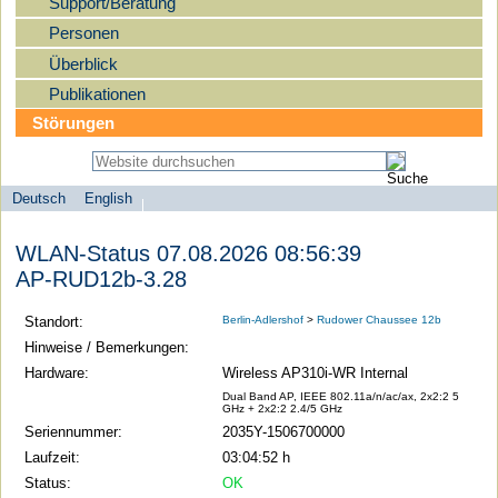
Support/Beratung
Personen
Überblick
Publikationen
Störungen
Deutsch
English
Sprachauswahl
search-menu
Humboldt-
WLAN-Status 07.08.2026 08:56:39
Universität
AP-RUD12b-3.28
zu
Berlin
Standort:
Berlin-Adlershof
>
Rudower Chaussee 12b
-
Hinweise / Bemerkungen:
Computer-
Hardware:
Wireless AP310i-WR Internal
und
Dual Band AP, IEEE 802.11a/n/ac/ax, 2x2:2 5
GHz + 2x2:2 2.4/5 GHz
Medienservice
Seriennummer:
2035Y-1506700000
Laufzeit:
03:04:52 h
Status:
OK