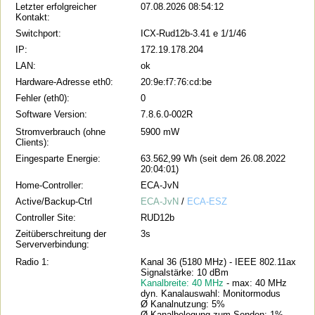
Letzter erfolgreicher
07.08.2026 08:54:12
Kontakt:
Switchport:
ICX-Rud12b-3.41 e 1/1/46
IP:
172.19.178.204
LAN:
ok
Hardware-Adresse eth0:
20:9e:f7:76:cd:be
Fehler (eth0):
0
Software Version:
7.8.6.0-002R
Stromverbrauch (ohne
5900 mW
Clients):
Eingesparte Energie:
63.562,99 Wh (seit dem 26.08.2022
20:04:01)
Home-Controller:
ECA-JvN
Active/Backup-Ctrl
ECA-JvN
/
ECA-ESZ
Controller Site:
RUD12b
Zeitüberschreitung der
3s
Serververbindung:
Radio 1:
Kanal 36 (5180 MHz) - IEEE 802.11ax
Signalstärke: 10 dBm
Kanalbreite: 40 MHz
- max: 40 MHz
dyn. Kanalauswahl: Monitormodus
Ø Kanalnutzung: 5%
Ø Kanalbelegung zum Senden: 1%