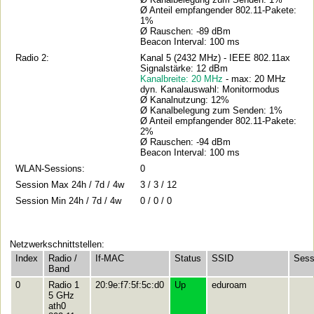
Ø Anteil empfangender 802.11-Pakete:
1%
Ø Rauschen: -89 dBm
Beacon Interval: 100 ms
Radio 2:
Kanal 5 (2432 MHz) - IEEE 802.11ax
Signalstärke: 12 dBm
Kanalbreite: 20 MHz
- max: 20 MHz
dyn. Kanalauswahl: Monitormodus
Ø Kanalnutzung: 12%
Ø Kanalbelegung zum Senden: 1%
Ø Anteil empfangender 802.11-Pakete:
2%
Ø Rauschen: -94 dBm
Beacon Interval: 100 ms
WLAN-Sessions:
0
Session Max 24h / 7d / 4w
3 / 3 / 12
Session Min 24h / 7d / 4w
0 / 0 / 0
Netzwerkschnittstellen:
Index
Radio /
If-MAC
Status
SSID
Sess
Band
0
Radio 1
20:9e:f7:5f:5c:d0
Up
eduroam
5 GHz
ath0