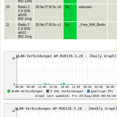
802.11na
10
Radio 2
20:9e:f7:5f:5c:c0
Up
eduroam
2.4 GHz
ath10
802.11ng
11
Radio 2
20:9e:f7:5f:5c:c1
Up
_Free_Wifi_Berlin
2.4 GHz
ath11
802.11ng