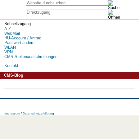
Schnellzugang
A-Z
WebMail
HU-Account
/
Antrag
Passwort ändern
WLAN
VPN
CMS-Stellenausschreibungen
Kontakt
CMS-Blog
Die
Die
Die
Die
Die
Die
HU
HU
HU
HU
RSS-
HU
Impressum
/
Datenschutzerklärung
bei
bei
bei
bei
Feeds
im
Facebook
Twitter
YouTube
iTunes
der
WWW
HU