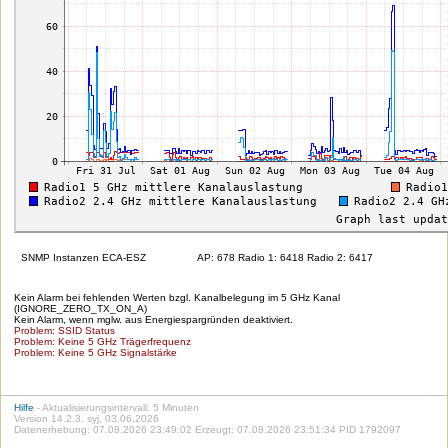
SNMP Instanzen ECA-ESZ
AP: 678 Radio 1: 6418 Radio 2: 6417
Kein Alarm bei fehlenden Werten bzgl. Kanalbelegung im 5 GHz Kanal
(IGNORE_ZERO_TX_ON_A)
Kein Alarm, wenn mglw. aus Energiespargründen deaktiviert.
Problem: SSID Status
Problem: Keine 5 GHz Trägerfrequenz
Problem: Keine 5 GHz Signalstärke
Hilfe
- Aktualisierungsintervall: 5 Minuten
Version 14.2.3, syj, 03.06.2026
Datenerhebung: 07.08.2026 23:49:02 Erzeugt: 07.08.2026 23:51:34 PID 1792097