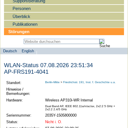
Support/Beratung
Personen
Überblick
Publikationen
Störungen
Deutsch
English
Sprachauswahl
search-menu
Humboldt-
WLAN-Status 07.08.2026 23:51:34
Universität
AP-FRS191-4041
zu
Berlin
Standort:
Berlin-Mitte
>
Friedrichstr. 191, Inst. f. Geschichte u.a.
-
Hinweise /
Bemerkungen:
Computer-
Hardware:
Wireless AP310i-WR Internal
und
Dual Band AP, IEEE 802.11a/n/ac/ax, 2x2:2 5 GHz +
Medienservice
2x2:2 2.4/5 GHz
Seriennummer:
2035Y-1505800000
Status:
Nicht i. O.