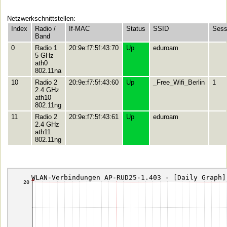
Netzwerkschnittstellen:
Index
Radio /
If-MAC
Status
SSID
Sess
Band
0
Radio 1
20:9e:f7:5f:43:70
Up
eduroam
5 GHz
ath0
802.11na
10
Radio 2
20:9e:f7:5f:43:60
Up
_Free_Wifi_Berlin
1
2.4 GHz
ath10
802.11ng
11
Radio 2
20:9e:f7:5f:43:61
Up
eduroam
2.4 GHz
ath11
802.11ng