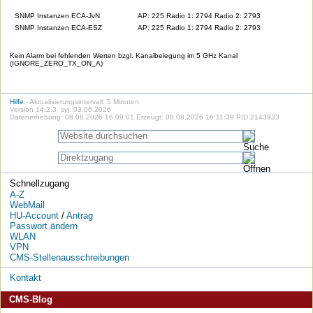
SNMP Instanzen ECA-JvN
AP: 225 Radio 1: 2794 Radio 2: 2793
SNMP Instanzen ECA-ESZ
AP: 225 Radio 1: 2794 Radio 2: 2793
Kein Alarm bei fehlenden Werten bzgl. Kanalbelegung im 5 GHz Kanal
(IGNORE_ZERO_TX_ON_A)
Hilfe
- Aktualisierungsintervall: 5 Minuten
Version 14.2.3, syj, 03.06.2026
Datenerhebung: 08.08.2026 16:09:01 Erzeugt: 08.08.2026 16:11:39 PID 2143933
Schnellzugang
A-Z
WebMail
HU-Account
/
Antrag
Passwort ändern
WLAN
VPN
CMS-Stellenausschreibungen
Kontakt
CMS-Blog