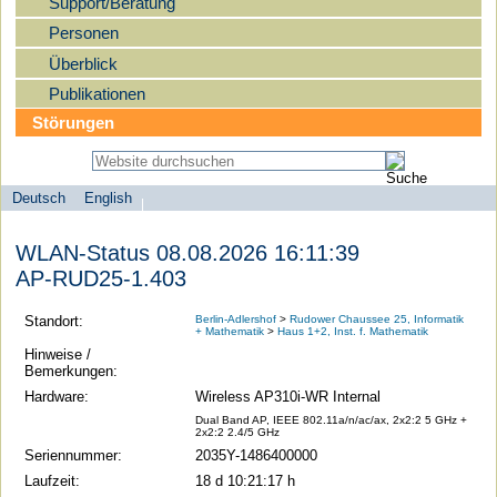
Support/Beratung
Personen
Überblick
Publikationen
Störungen
Deutsch
English
Sprachauswahl
search-menu
Humboldt-
WLAN-Status 08.08.2026 16:11:39
Universität
AP-RUD25-1.403
zu
Berlin
Standort:
Berlin-Adlershof
>
Rudower Chaussee 25, Informatik
+ Mathematik
>
Haus 1+2, Inst. f. Mathematik
-
Hinweise /
Computer-
Bemerkungen:
und
Hardware:
Wireless AP310i-WR Internal
Medienservice
Dual Band AP, IEEE 802.11a/n/ac/ax, 2x2:2 5 GHz +
2x2:2 2.4/5 GHz
Seriennummer:
2035Y-1486400000
Laufzeit:
18 d 10:21:17 h