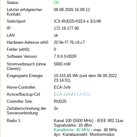
Status:
OK
Letzter erfolgreicher
08.08.2026 16:09:12
Kontakt:
Switchport:
ICX-RUD25-H1E4 e 3/1/48
IP:
172.19.177.90
LAN:
ok
Hardware-Adresse eth0:
20:9e:f7:76:c9:c7
Fehler (eth0):
0
Software Version:
7.8.6.0-002R
Stromverbrauch (ohne
5900 mW
Clients):
Eingesparte Energie:
10.415,65 Wh (seit dem 06.09.2022
23:14:01)
Home-Controller:
ECA-JvN
Active/Backup-Ctrl
ECA-JvN
/
ECA-ESZ
Controller Site:
RUD25
Zeitüberschreitung der
3s
Serververbindung:
Radio 1:
Kanal 100 (5500 MHz) - IEEE 802.11ax
Signalstärke: 18 dBm
Kanalbreite: 40 MHz
- max: 40 MHz
dyn. Kanalauswahl: Monitormodus