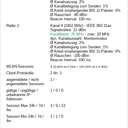
Ø Kanalnutzung: 2%
Ø Kanalbelegung zum Senden: 1%
Ø Anteil empfangender 802.11-Pakete: 0%
Ø Rauschen: -90 dBm
Beacon Interval: 100 ms
Radio 2:
Kanal 9 (2452 MHz) - IEEE 802.11ax
Signalstärke: 12 dBm
Kanalbreite: 20 MHz
- max: 20 MHz
dyn. Kanalauswahl: Monitormodus
Ø Kanalnutzung: 2%
Ø Kanalbelegung zum Senden: 1%
Ø Anteil empfangender 802.11-Pakete: 0%
Ø Rauschen: -100 dBm
Beacon Interval: 100 ms
WLAN-Sessions:
1
(0.00% im 5 GHz + 100.00% im 2.4 GHz)
Client-Protokolle:
2.4n: 1
angemeldete / nicht
1 / -
angemeldete Sessions:
gültige / ungültige /
1 / 0 / 0
unbekannte IP-
Adressen:
Session Max 24h / 7d /
3 / 5 / 13
4w
Session Min 24h / 7d /
1 / 1 / 0
4w