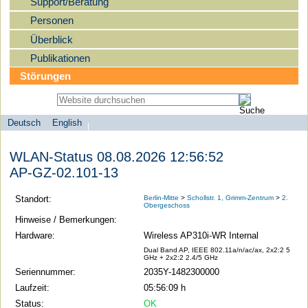
Support/Beratung
Personen
Überblick
Publikationen
Störungen
Deutsch
English
Sprachauswahl
search-menu
Humboldt-
WLAN-Status 08.08.2026 12:56:52
Universität
AP-GZ-02.101-13
zu
Berlin
Standort:
Berlin-Mitte
>
Schollstr. 1, Grimm-Zentrum
>
2.
Obergeschoss
-
Hinweise / Bemerkungen:
Computer-
Hardware:
Wireless AP310i-WR Internal
und
Dual Band AP, IEEE 802.11a/n/ac/ax, 2x2:2 5
GHz + 2x2:2 2.4/5 GHz
Medienservice
Seriennummer:
2035Y-1482300000
Laufzeit:
05:56:09 h
Status:
OK