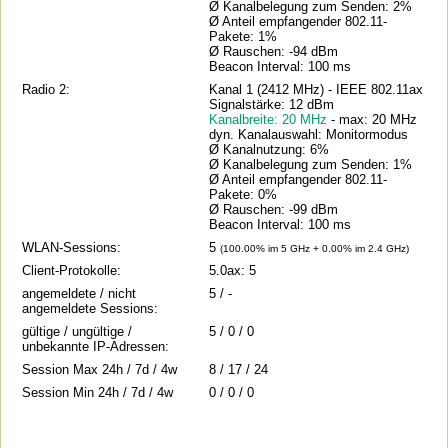
Ø Kanalbelegung zum Senden: 2%
Ø Anteil empfangender 802.11-
Pakete: 1%
Ø Rauschen: -94 dBm
Beacon Interval: 100 ms
Radio 2:
Kanal 1 (2412 MHz) - IEEE 802.11ax
Signalstärke: 12 dBm
Kanalbreite: 20 MHz
- max: 20 MHz
dyn. Kanalauswahl: Monitormodus
Ø Kanalnutzung: 6%
Ø Kanalbelegung zum Senden: 1%
Ø Anteil empfangender 802.11-
Pakete: 0%
Ø Rauschen: -99 dBm
Beacon Interval: 100 ms
WLAN-Sessions:
5
(100.00% im 5 GHz + 0.00% im 2.4 GHz)
Client-Protokolle:
5.0ax: 5
angemeldete / nicht
5 / -
angemeldete Sessions:
gültige / ungültige /
5 / 0 / 0
unbekannte IP-Adressen:
Session Max 24h / 7d / 4w
8 / 17 / 24
Session Min 24h / 7d / 4w
0 / 0 / 0