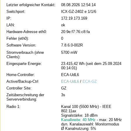
Letzter erfolgreicher Kontakt:
08.08.2026 12:54:14
Switchport:
ICX-GZ-2402 e 1/1/6
IP:
172.19.173.169
LAN:
ok
Hardware-Adresse eth0:
20:9e:f7:76:c8:fa
Fehler (eth0):
0
Software Version:
7.8.6.0-002R
Stromverbrauch (ohne
5700 mW
Clients):
Eingesparte Energie:
23.415,42 Wh (seit dem 25.09.2024
00:14:01)
Home-Controller:
ECA-UdL6
Active/Backup-Ctrl
ECA-UdL6
/
ECA-GZ
Controller Site:
GZ
Zeitüberschreitung der
3s
Serververbindung:
Radio 1:
Kanal 100 (5500 MHz) - IEEE
802.11ax
Signalstärke: 18 dBm
Kanalbreite: 40 MHz
- max: 20 MHz
dyn. Kanalauswahl: Monitormodus
Ø Kanalnutzung: 5%