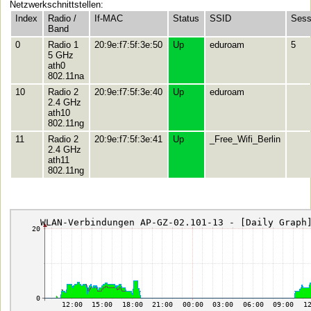
Netzwerkschnittstellen:
Index
Radio /
If-MAC
Status
SSID
Sess
Band
0
Radio 1
20:9e:f7:5f:3e:50
Up
eduroam
5
5 GHz
ath0
802.11na
10
Radio 2
20:9e:f7:5f:3e:40
Up
eduroam
2.4 GHz
ath10
802.11ng
11
Radio 2
20:9e:f7:5f:3e:41
Up
_Free_Wifi_Berlin
2.4 GHz
ath11
802.11ng