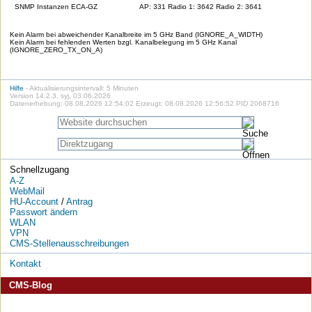
SNMP Instanzen ECA-GZ
AP: 331 Radio 1: 3642 Radio 2: 3641
Kein Alarm bei abweichender Kanalbreite im 5 GHz Band (IGNORE_A_WIDTH)
Kein Alarm bei fehlenden Werten bzgl. Kanalbelegung im 5 GHz Kanal
(IGNORE_ZERO_TX_ON_A)
Hilfe
- Aktualisierungsintervall: 5 Minuten
Version 14.2.3, syj, 03.06.2026
Datenerhebung: 08.08.2026 12:54:02 Erzeugt: 08.08.2026 12:56:52 PID 2068716
Schnellzugang
A-Z
WebMail
HU-Account
/
Antrag
Passwort ändern
WLAN
VPN
CMS-Stellenausschreibungen
Kontakt
CMS-Blog