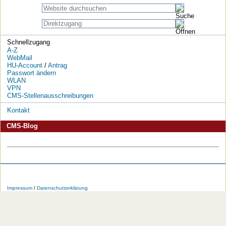
Schnellzugang
A-Z
WebMail
HU-Account
/
Antrag
Passwort ändern
WLAN
VPN
CMS-Stellenausschreibungen
Kontakt
CMS-Blog
Die
Die
Die
Die
Die
Die
HU
HU
HU
HU
RSS-
HU
Impressum
/
Datenschutzerklärung
bei
bei
bei
bei
Feeds
im
Facebook
Twitter
YouTube
iTunes
der
WWW
HU