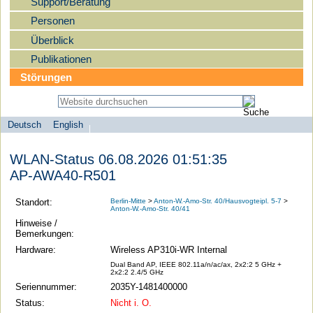
Support/Beratung
Personen
Überblick
Publikationen
Störungen
Deutsch
English
Sprachauswahl
search-menu
Humboldt-
WLAN-Status 06.08.2026 01:51:35
Universität
AP-AWA40-R501
zu
Berlin
Standort:
Berlin-Mitte
>
Anton-W.-Amo-Str. 40/Hausvogteipl. 5-7
>
Anton-W.-Amo-Str. 40/41
-
Hinweise /
Computer-
Bemerkungen:
und
Hardware:
Wireless AP310i-WR Internal
Medienservice
Dual Band AP, IEEE 802.11a/n/ac/ax, 2x2:2 5 GHz +
2x2:2 2.4/5 GHz
Seriennummer:
2035Y-1481400000
Status:
Nicht i. O.