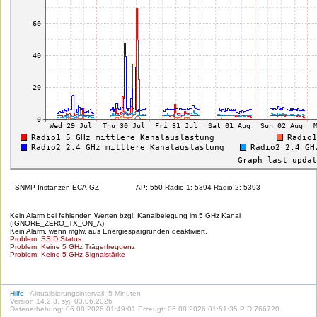
SNMP Instanzen ECA-GZ
AP: 550 Radio 1: 5394 Radio 2: 5393
Kein Alarm bei fehlenden Werten bzgl. Kanalbelegung im 5 GHz Kanal
(IGNORE_ZERO_TX_ON_A)
Kein Alarm, wenn mglw. aus Energiespargründen deaktiviert.
Problem: SSID Status
Problem: Keine 5 GHz Trägerfrequenz
Problem: Keine 5 GHz Signalstärke
Hilfe
- Aktualisierungsintervall: 5 Minuten
Version 14.2.3, syj, 03.06.2026
Datenerhebung: 06.08.2026 01:49:01 Erzeugt: 06.08.2026 01:51:35 PID 766720