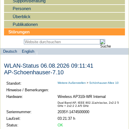
Support/Beratung
Personen
Überblick
Publikationen
Störungen
Deutsch
English
Sprachauswahl
search-menu
Humboldt-
WLAN-Status 06.08.2026 09:11:41
Universität
AP-Schoenhauser-7.10
zu
Berlin
Standort:
Weitere Außenstellen
>
Schönhauser Allee 10
-
Hinweise / Bemerkungen:
Computer-
Hardware:
Wireless AP310i-WR Internal
und
Dual Band AP, IEEE 802.11a/n/ac/ax, 2x2:2 5
GHz + 2x2:2 2.4/5 GHz
Medienservice
Seriennummer:
2035Y-1474500000
Laufzeit:
03:21:37 h
Status:
OK