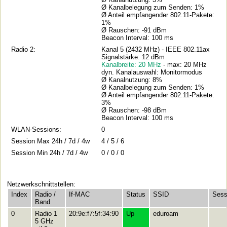
Ø Kanalbelegung zum Senden: 1%
Ø Anteil empfangender 802.11-Pakete:
1%
Ø Rauschen: -91 dBm
Beacon Interval: 100 ms
Radio 2:
Kanal 5 (2432 MHz) - IEEE 802.11ax
Signalstärke: 12 dBm
Kanalbreite: 20 MHz
- max: 20 MHz
dyn. Kanalauswahl: Monitormodus
Ø Kanalnutzung: 8%
Ø Kanalbelegung zum Senden: 1%
Ø Anteil empfangender 802.11-Pakete:
3%
Ø Rauschen: -98 dBm
Beacon Interval: 100 ms
WLAN-Sessions:
0
Session Max 24h / 7d / 4w
4 / 5 / 6
Session Min 24h / 7d / 4w
0 / 0 / 0
Netzwerkschnittstellen:
Index
Radio /
If-MAC
Status
SSID
Sess
Band
0
Radio 1
20:9e:f7:5f:34:90
Up
eduroam
5 GHz