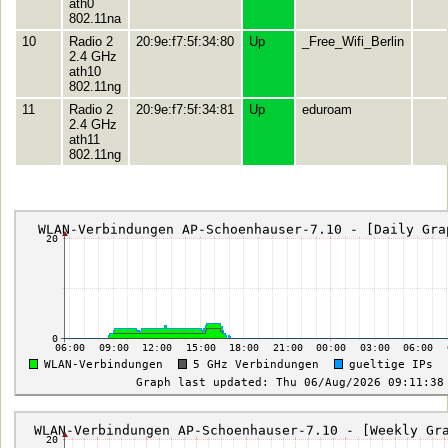
ath0
802.11na
10
Radio 2
20:9e:f7:5f:34:80
Up
_Free_Wifi_Berlin
2.4 GHz
ath10
802.11ng
11
Radio 2
20:9e:f7:5f:34:81
Up
eduroam
2.4 GHz
ath11
802.11ng