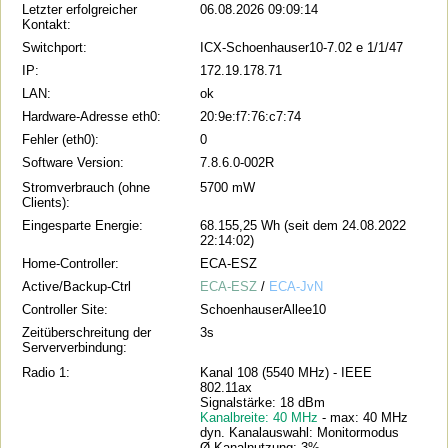
Letzter erfolgreicher
06.08.2026 09:09:14
Kontakt:
Switchport:
ICX-Schoenhauser10-7.02 e 1/1/47
IP:
172.19.178.71
LAN:
ok
Hardware-Adresse eth0:
20:9e:f7:76:c7:74
Fehler (eth0):
0
Software Version:
7.8.6.0-002R
Stromverbrauch (ohne
5700 mW
Clients):
Eingesparte Energie:
68.155,25 Wh (seit dem 24.08.2022
22:14:02)
Home-Controller:
ECA-ESZ
Active/Backup-Ctrl
ECA-ESZ
/
ECA-JvN
Controller Site:
SchoenhauserAllee10
Zeitüberschreitung der
3s
Serververbindung:
Radio 1:
Kanal 108 (5540 MHz) - IEEE
802.11ax
Signalstärke: 18 dBm
Kanalbreite: 40 MHz
- max: 40 MHz
dyn. Kanalauswahl: Monitormodus
Ø Kanalnutzung: 3%