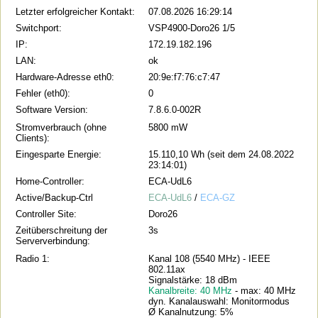
Letzter erfolgreicher Kontakt:
07.08.2026 16:29:14
Switchport:
VSP4900-Doro26 1/5
IP:
172.19.182.196
LAN:
ok
Hardware-Adresse eth0:
20:9e:f7:76:c7:47
Fehler (eth0):
0
Software Version:
7.8.6.0-002R
Stromverbrauch (ohne
5800 mW
Clients):
Eingesparte Energie:
15.110,10 Wh (seit dem 24.08.2022
23:14:01)
Home-Controller:
ECA-UdL6
Active/Backup-Ctrl
ECA-UdL6
/
ECA-GZ
Controller Site:
Doro26
Zeitüberschreitung der
3s
Serververbindung:
Radio 1:
Kanal 108 (5540 MHz) - IEEE
802.11ax
Signalstärke: 18 dBm
Kanalbreite: 40 MHz
- max: 40 MHz
dyn. Kanalauswahl: Monitormodus
Ø Kanalnutzung: 5%