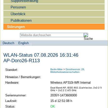
Support/Beratung
Personen
Überblick
Publikationen
Störungen
Deutsch
English
Sprachauswahl
search-menu
Humboldt-
WLAN-Status 07.08.2026 16:31:46
Universität
AP-Doro26-R113
zu
Berlin
Standort:
Berlin-Mitte
>
Dorotheenstr. 26,
Bibliothekswissenschaften
-
Hinweise / Bemerkungen:
Computer-
Hardware:
Wireless AP310i-WR Internal
und
Dual Band AP, IEEE 802.11a/n/ac/ax, 2x2:2 5
GHz + 2x2:2 2.4/5 GHz
Medienservice
Seriennummer:
2035Y-1473600000
Laufzeit:
15 d 12:51:08 h
Status:
OK