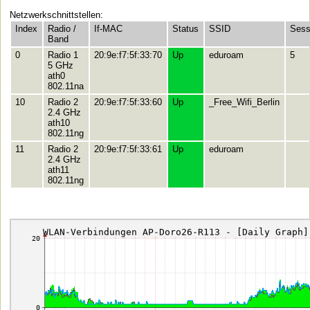
Netzwerkschnittstellen:
Index
Radio /
If-MAC
Status
SSID
Sess
Band
0
Radio 1
20:9e:f7:5f:33:70
Up
eduroam
5
5 GHz
ath0
802.11na
10
Radio 2
20:9e:f7:5f:33:60
Up
_Free_Wifi_Berlin
2.4 GHz
ath10
802.11ng
11
Radio 2
20:9e:f7:5f:33:61
Up
eduroam
2.4 GHz
ath11
802.11ng