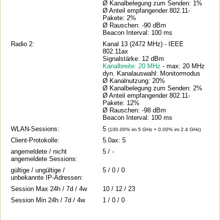
Ø Kanalbelegung zum Senden: 1%
Ø Anteil empfangender 802.11-
Pakete: 2%
Ø Rauschen: -90 dBm
Beacon Interval: 100 ms
Radio 2:
Kanal 13 (2472 MHz) - IEEE
802.11ax
Signalstärke: 12 dBm
Kanalbreite: 20 MHz
- max: 20 MHz
dyn. Kanalauswahl: Monitormodus
Ø Kanalnutzung: 20%
Ø Kanalbelegung zum Senden: 2%
Ø Anteil empfangender 802.11-
Pakete: 12%
Ø Rauschen: -98 dBm
Beacon Interval: 100 ms
WLAN-Sessions:
5
(100.00% im 5 GHz + 0.00% im 2.4 GHz)
Client-Protokolle:
5.0ax: 5
angemeldete / nicht
5 / -
angemeldete Sessions:
gültige / ungültige /
5 / 0 / 0
unbekannte IP-Adressen:
Session Max 24h / 7d / 4w
10 / 12 / 23
Session Min 24h / 7d / 4w
1 / 0 / 0