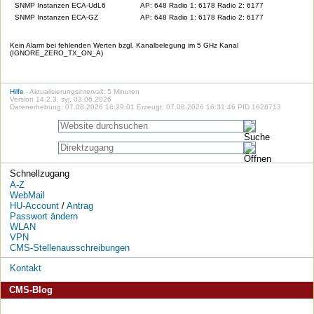
SNMP Instanzen ECA-UdL6
AP: 648 Radio 1: 6178 Radio 2: 6177
SNMP Instanzen ECA-GZ
AP: 648 Radio 1: 6178 Radio 2: 6177
Kein Alarm bei fehlenden Werten bzgl. Kanalbelegung im 5 GHz Kanal
(IGNORE_ZERO_TX_ON_A)
Hilfe
- Aktualisierungsintervall: 5 Minuten
Version 14.2.3, syj, 03.06.2026
Datenerhebung: 07.08.2026 16:29:01 Erzeugt: 07.08.2026 16:31:46 PID 1628713
Schnellzugang
A-Z
WebMail
HU-Account
/
Antrag
Passwort ändern
WLAN
VPN
CMS-Stellenausschreibungen
Kontakt
CMS-Blog