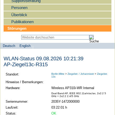
Support/Beratung
Personen
Überblick
Publikationen
Störungen
Deutsch
English
Sprachauswahl
search-menu
Humboldt-
WLAN-Status 09.08.2026 10:21:39
Universität
AP-Ziegel13c-R315
zu
Berlin
Standort:
Berlin-Mitte
>
Ziegelstr. / Johannisstr
>
Ziegelstr.
13c
-
Hinweise / Bemerkungen:
Computer-
Hardware:
Wireless AP310i-WR Internal
und
Dual Band AP, IEEE 802.11a/n/ac/ax, 2x2:2 5
GHz + 2x2:2 2.4/5 GHz
Medienservice
Seriennummer:
2035Y-1472000000
Laufzeit:
03:22:01 h
Status:
OK