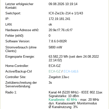
Letzter erfolgreicher
09.08.2026 10:19:14
Kontakt:
Switchport:
ICX-Zie13c-214 e 1/1/43
IP:
172.19.181.241
LAN:
ok
Hardware-Adresse eth0:
20:9e:f7:76:c6:f7
Fehler (eth0):
0
Software Version:
7.8.6.0-002R
Stromverbrauch (ohne
5800 mW
Clients):
Eingesparte Energie:
63.582,23 Wh (seit dem 24.08.2022
22:14:02)
Home-Controller:
ECA-GZ
Active/Backup-Ctrl
ECA-GZ
/
ECA-UdL6
Controller Site:
Ziegelstr.13a-c
Zeitüberschreitung der
3s
Serververbindung:
Radio 1:
Kanal 44 (5220 MHz) - IEEE 802.11ax
Signalstärke: 10 dBm
Kanalbreite: 40 MHz
- max: 20 MHz
dyn. Kanalauswahl: Monitormodus
Ø Kanalnutzung: 3%