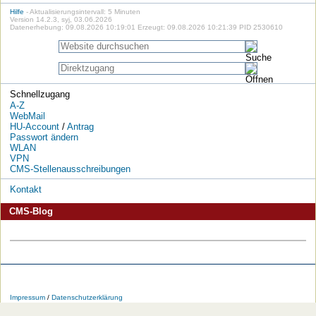
Hilfe
- Aktualisierungsintervall: 5 Minuten
Version 14.2.3, syj, 03.06.2026
Datenerhebung: 09.08.2026 10:19:01 Erzeugt: 09.08.2026 10:21:39 PID 2530610
Schnellzugang
A-Z
WebMail
HU-Account
/
Antrag
Passwort ändern
WLAN
VPN
CMS-Stellenausschreibungen
Kontakt
CMS-Blog
Die
Die
Die
Die
Die
Die
HU
HU
HU
HU
RSS-
HU
Impressum
/
Datenschutzerklärung
bei
bei
bei
bei
Feeds
im
Facebook
Twitter
YouTube
iTunes
der