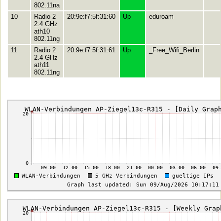
802.11na
10
Radio 2
20:9e:f7:5f:31:60
Up
eduroam
2.4 GHz
ath10
802.11ng
11
Radio 2
20:9e:f7:5f:31:61
Up
_Free_Wifi_Berlin
2.4 GHz
ath11
802.11ng