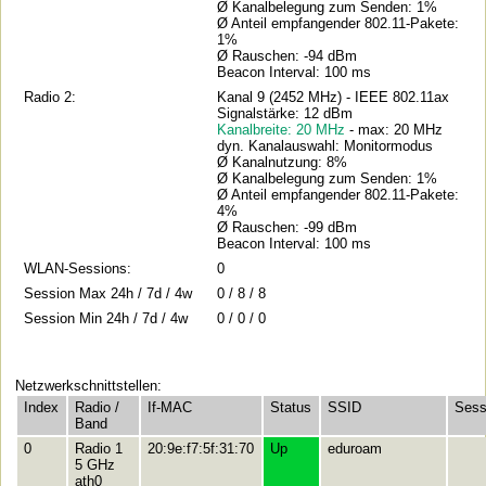
Ø Kanalbelegung zum Senden: 1%
Ø Anteil empfangender 802.11-Pakete:
1%
Ø Rauschen: -94 dBm
Beacon Interval: 100 ms
Radio 2:
Kanal 9 (2452 MHz) - IEEE 802.11ax
Signalstärke: 12 dBm
Kanalbreite: 20 MHz
- max: 20 MHz
dyn. Kanalauswahl: Monitormodus
Ø Kanalnutzung: 8%
Ø Kanalbelegung zum Senden: 1%
Ø Anteil empfangender 802.11-Pakete:
4%
Ø Rauschen: -99 dBm
Beacon Interval: 100 ms
WLAN-Sessions:
0
Session Max 24h / 7d / 4w
0 / 8 / 8
Session Min 24h / 7d / 4w
0 / 0 / 0
Netzwerkschnittstellen:
Index
Radio /
If-MAC
Status
SSID
Sess
Band
0
Radio 1
20:9e:f7:5f:31:70
Up
eduroam
5 GHz
ath0