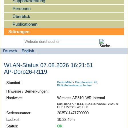
Support/Beratung
Personen
Überblick
Publikationen
Störungen
Deutsch
English
Sprachauswahl
search-menu
Humboldt-
WLAN-Status 07.08.2026 16:21:51
Universität
AP-Doro26-R119
zu
Berlin
Standort:
Berlin-Mitte
>
Dorotheenstr. 26,
Bibliothekswissenschaften
-
Hinweise / Bemerkungen:
Computer-
Hardware:
Wireless AP310i-WR Internal
und
Dual Band AP, IEEE 802.11a/n/ac/ax, 2x2:2 5
GHz + 2x2:2 2.4/5 GHz
Medienservice
Seriennummer:
2035Y-1471700000
Laufzeit:
10:32:49 h
Status:
OK