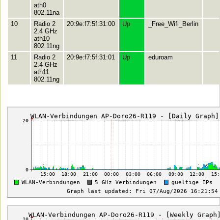
ath0
802.11na
10
Radio 2
20:9e:f7:5f:31:00
Up
_Free_Wifi_Berlin
2.4 GHz
ath10
802.11ng
11
Radio 2
20:9e:f7:5f:31:01
Up
eduroam
2.4 GHz
ath11
802.11ng