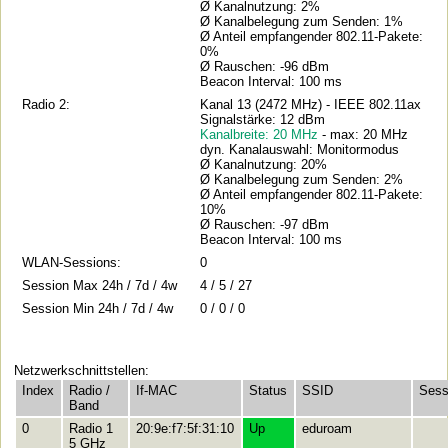
Ø Kanalnutzung: 2%
Ø Kanalbelegung zum Senden: 1%
Ø Anteil empfangender 802.11-Pakete:
0%
Ø Rauschen: -96 dBm
Beacon Interval: 100 ms
Radio 2:
Kanal 13 (2472 MHz) - IEEE 802.11ax
Signalstärke: 12 dBm
Kanalbreite: 20 MHz
- max: 20 MHz
dyn. Kanalauswahl: Monitormodus
Ø Kanalnutzung: 20%
Ø Kanalbelegung zum Senden: 2%
Ø Anteil empfangender 802.11-Pakete:
10%
Ø Rauschen: -97 dBm
Beacon Interval: 100 ms
WLAN-Sessions:
0
Session Max 24h / 7d / 4w
4 / 5 / 27
Session Min 24h / 7d / 4w
0 / 0 / 0
Netzwerkschnittstellen:
Index
Radio /
If-MAC
Status
SSID
Sess
Band
0
Radio 1
20:9e:f7:5f:31:10
Up
eduroam
5 GHz