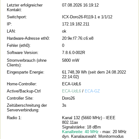
Letzter erfolgreicher
07.08.2026 16:19:12
Kontakt:
Switchport:
ICX-Doro26-R119-1 e 1/1/12
IP:
172.19.182.211
LAN:
ok
Hardware-Adresse eth0:
20:9e:f7:76:c6:e8
Fehler (eth0):
0
Software Version:
7.8.6.0-002R
Stromverbrauch (ohne
5800 mW
Clients):
Eingesparte Energie:
61.748,39 Wh (seit dem 24.08.2022
22:14:02)
Home-Controller:
ECA-UdL6
Active/Backup-Ctrl
ECA-UdL6
/
ECA-GZ
Controller Site:
Doro26
Zeitüberschreitung der
3s
Serververbindung:
Radio 1:
Kanal 132 (5660 MHz) - IEEE
802.11ax
Signalstärke: 18 dBm
Kanalbreite: 40 MHz
- max: 20 MHz
dyn. Kanalauswahl: Monitormodus