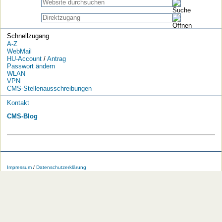
Schnellzugang
A-Z
WebMail
HU-Account
/
Antrag
Passwort ändern
WLAN
VPN
CMS-Stellenausschreibungen
Kontakt
CMS-Blog
Die
Die
Die
Die
Die
Die
Impressum
/
Datenschutzerklärung
HU
HU
HU
HU
RSS-
HU
bei
bei
bei
bei
Feeds
im
Facebook
Twitter
YouTube
iTunes
der
WWW
HU