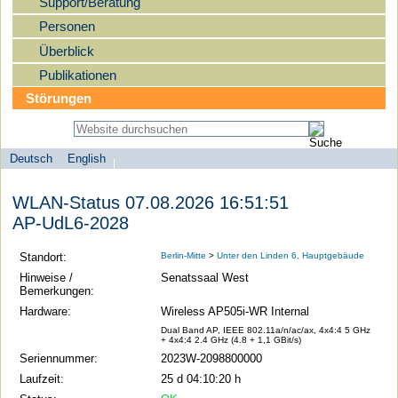
Support/Beratung
Personen
Überblick
Publikationen
Störungen
Deutsch
English
Sprachauswahl
search-menu
Humboldt-
WLAN-Status 07.08.2026 16:51:51
Universität
AP-UdL6-2028
zu
Berlin
Standort:
Berlin-Mitte
>
Unter den Linden 6, Hauptgebäude
-
Hinweise /
Senatssaal West
Bemerkungen:
Computer-
Hardware:
Wireless AP505i-WR Internal
und
Dual Band AP, IEEE 802.11a/n/ac/ax, 4x4:4 5 GHz
Medienservice
+ 4x4:4 2.4 GHz (4.8 + 1,1 GBit/s)
Seriennummer:
2023W-2098800000
Laufzeit:
25 d 04:10:20 h