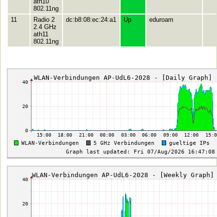
ath10
802.11ng
11
Radio 2
dc:b8:08:ec:24:a1
Up
eduroam
2.4 GHz
ath11
802.11ng