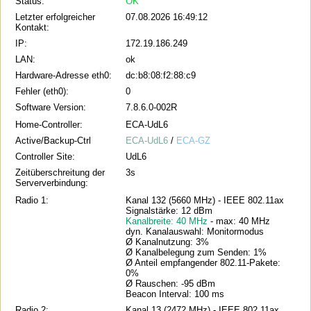
Status:
OK
Letzter erfolgreicher
07.08.2026 16:49:12
Kontakt:
IP:
172.19.186.249
LAN:
ok
Hardware-Adresse eth0:
dc:b8:08:f2:88:c9
Fehler (eth0):
0
Software Version:
7.8.6.0-002R
Home-Controller:
ECA-UdL6
Active/Backup-Ctrl
ECA-UdL6
/
ECA-GZ
Controller Site:
UdL6
Zeitüberschreitung der
3s
Serververbindung:
Radio 1:
Kanal 132 (5660 MHz) - IEEE 802.11ax
Signalstärke: 12 dBm
Kanalbreite: 40 MHz
- max: 40 MHz
dyn. Kanalauswahl: Monitormodus
Ø Kanalnutzung: 3%
Ø Kanalbelegung zum Senden: 1%
Ø Anteil empfangender 802.11-Pakete:
0%
Ø Rauschen: -95 dBm
Beacon Interval: 100 ms
Radio 2:
Kanal 13 (2472 MHz) - IEEE 802.11ax