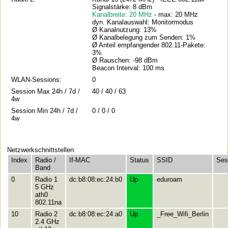
Signalstärke: 8 dBm
Kanalbreite: 20 MHz
- max: 20 MHz
dyn. Kanalauswahl: Monitormodus
Ø Kanalnutzung: 13%
Ø Kanalbelegung zum Senden: 1%
Ø Anteil empfangender 802.11-Pakete:
3%
Ø Rauschen: -98 dBm
Beacon Interval: 100 ms
WLAN-Sessions:
0
Session Max 24h / 7d /
40 / 40 / 63
4w
Session Min 24h / 7d /
0 / 0 / 0
4w
Netzwerkschnittstellen:
Index
Radio /
If-MAC
Status
SSID
Ses
Band
0
Radio 1
dc:b8:08:ec:24:b0
Up
eduroam
5 GHz
ath0
802.11na
10
Radio 2
dc:b8:08:ec:24:a0
Up
_Free_Wifi_Berlin
2.4 GHz