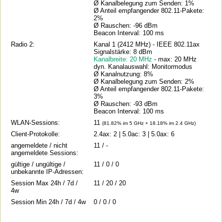
Ø Kanalbelegung zum Senden: 1%
Ø Anteil empfangender 802.11-Pakete:
2%
Ø Rauschen: -96 dBm
Beacon Interval: 100 ms
Radio 2:
Kanal 1 (2412 MHz) - IEEE 802.11ax
Signalstärke: 8 dBm
Kanalbreite: 20 MHz
- max: 20 MHz
dyn. Kanalauswahl: Monitormodus
Ø Kanalnutzung: 8%
Ø Kanalbelegung zum Senden: 2%
Ø Anteil empfangender 802.11-Pakete:
3%
Ø Rauschen: -93 dBm
Beacon Interval: 100 ms
WLAN-Sessions:
11
(81.82% im 5 GHz + 18.18% im 2.4 GHz)
Client-Protokolle:
2.4ax: 2 | 5.0ac: 3 | 5.0ax: 6
angemeldete / nicht
11 / -
angemeldete Sessions:
gültige / ungültige /
11 / 0 / 0
unbekannte IP-Adressen:
Session Max 24h / 7d /
11 / 20 / 20
4w
Session Min 24h / 7d / 4w
0 / 0 / 0