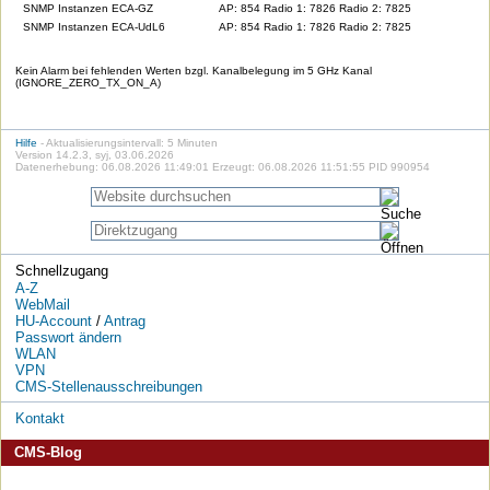
SNMP Instanzen ECA-GZ
AP: 854 Radio 1: 7826 Radio 2: 7825
SNMP Instanzen ECA-UdL6
AP: 854 Radio 1: 7826 Radio 2: 7825
Kein Alarm bei fehlenden Werten bzgl. Kanalbelegung im 5 GHz Kanal
(IGNORE_ZERO_TX_ON_A)
Hilfe
- Aktualisierungsintervall: 5 Minuten
Version 14.2.3, syj, 03.06.2026
Datenerhebung: 06.08.2026 11:49:01 Erzeugt: 06.08.2026 11:51:55 PID 990954
Schnellzugang
A-Z
WebMail
HU-Account
/
Antrag
Passwort ändern
WLAN
VPN
CMS-Stellenausschreibungen
Kontakt
CMS-Blog