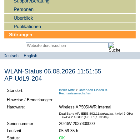
Support/Beratung
Personen
Überblick
Publikationen
Störungen
Deutsch
English
Sprachauswahl
search-menu
Humboldt-
WLAN-Status 06.08.2026 11:51:55
Universität
AP-UdL9-204
zu
Berlin
Standort:
Berlin-Mitte
>
Unter den Linden 9,
Rechtswissenschaften
-
Hinweise / Bemerkungen:
Computer-
Hardware:
Wireless AP505i-WR Internal
und
Dual Band AP, IEEE 802.11a/n/ac/ax, 4x4:4 5 GHz
+ 4x4:4 2.4 GHz (4.8 + 1,1 GBit/s)
Medienservice
Seriennummer:
2023W-2037800000
Laufzeit:
05:59:35 h
Status:
OK