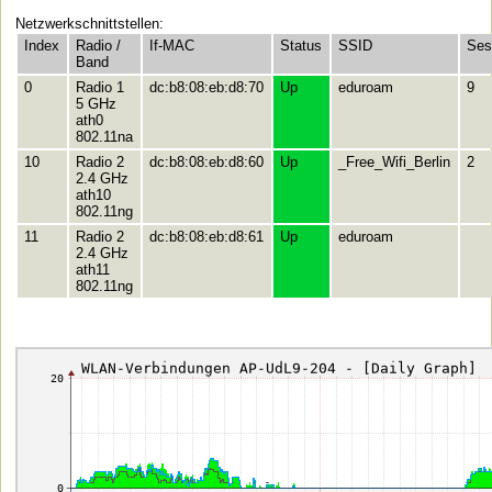
Netzwerkschnittstellen:
Index
Radio /
If-MAC
Status
SSID
Ses
Band
0
Radio 1
dc:b8:08:eb:d8:70
Up
eduroam
9
5 GHz
ath0
802.11na
10
Radio 2
dc:b8:08:eb:d8:60
Up
_Free_Wifi_Berlin
2
2.4 GHz
ath10
802.11ng
11
Radio 2
dc:b8:08:eb:d8:61
Up
eduroam
2.4 GHz
ath11
802.11ng