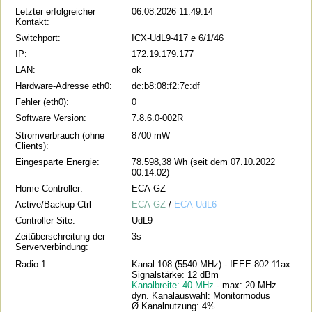
Letzter erfolgreicher
06.08.2026 11:49:14
Kontakt:
Switchport:
ICX-UdL9-417 e 6/1/46
IP:
172.19.179.177
LAN:
ok
Hardware-Adresse eth0:
dc:b8:08:f2:7c:df
Fehler (eth0):
0
Software Version:
7.8.6.0-002R
Stromverbrauch (ohne
8700 mW
Clients):
Eingesparte Energie:
78.598,38 Wh (seit dem 07.10.2022
00:14:02)
Home-Controller:
ECA-GZ
Active/Backup-Ctrl
ECA-GZ
/
ECA-UdL6
Controller Site:
UdL9
Zeitüberschreitung der
3s
Serververbindung:
Radio 1:
Kanal 108 (5540 MHz) - IEEE 802.11ax
Signalstärke: 12 dBm
Kanalbreite: 40 MHz
- max: 20 MHz
dyn. Kanalauswahl: Monitormodus
Ø Kanalnutzung: 4%