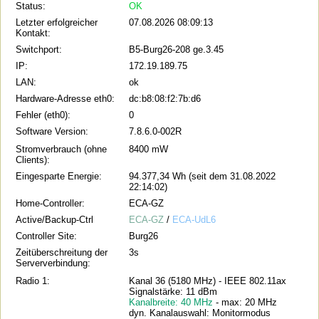
Status:
OK
Letzter erfolgreicher
07.08.2026 08:09:13
Kontakt:
Switchport:
B5-Burg26-208 ge.3.45
IP:
172.19.189.75
LAN:
ok
Hardware-Adresse eth0:
dc:b8:08:f2:7b:d6
Fehler (eth0):
0
Software Version:
7.8.6.0-002R
Stromverbrauch (ohne
8400 mW
Clients):
Eingesparte Energie:
94.377,34 Wh (seit dem 31.08.2022
22:14:02)
Home-Controller:
ECA-GZ
Active/Backup-Ctrl
ECA-GZ
/
ECA-UdL6
Controller Site:
Burg26
Zeitüberschreitung der
3s
Serververbindung:
Radio 1:
Kanal 36 (5180 MHz) - IEEE 802.11ax
Signalstärke: 11 dBm
Kanalbreite: 40 MHz
- max: 20 MHz
dyn. Kanalauswahl: Monitormodus