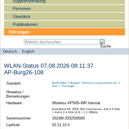
Support/Beratung
Personen
Überblick
Publikationen
Störungen
Deutsch
English
Sprachauswahl
search-menu
Humboldt-
WLAN-Status 07.08.2026 08:11:37
Universität
AP-Burg26-108
zu
Berlin
Standort:
Berlin-Mitte
>
Burgstr. 26/Anna-Louisa-Karsch-Str. 1,
Inst. f. Theologie
-
Hinweise /
Computer-
Bemerkungen:
und
Hardware:
Wireless AP505i-WR Internal
Medienservice
Dual Band AP, IEEE 802.11a/n/ac/ax, 4x4:4 5 GHz
+ 4x4:4 2.4 GHz (4.8 + 1,1 GBit/s)
Seriennummer:
2023W-2032500000
Laufzeit:
02:21:15 h