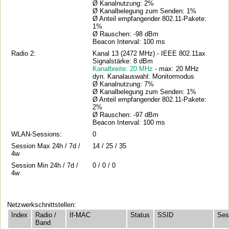
Ø Kanalnutzung: 2%
Ø Kanalbelegung zum Senden: 1%
Ø Anteil empfangender 802.11-Pakete:
1%
Ø Rauschen: -98 dBm
Beacon Interval: 100 ms
Radio 2:
Kanal 13 (2472 MHz) - IEEE 802.11ax
Signalstärke: 8 dBm
Kanalbreite: 20 MHz
- max: 20 MHz
dyn. Kanalauswahl: Monitormodus
Ø Kanalnutzung: 7%
Ø Kanalbelegung zum Senden: 1%
Ø Anteil empfangender 802.11-Pakete:
2%
Ø Rauschen: -97 dBm
Beacon Interval: 100 ms
WLAN-Sessions:
0
Session Max 24h / 7d /
14 / 25 / 35
4w
Session Min 24h / 7d /
0 / 0 / 0
4w
Netzwerkschnittstellen:
Index
Radio /
If-MAC
Status
SSID
Ses
Band