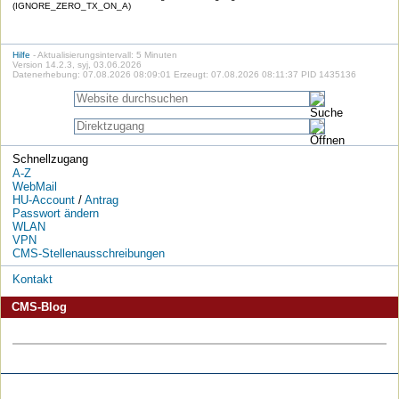
(IGNORE_ZERO_TX_ON_A)
Hilfe
- Aktualisierungsintervall: 5 Minuten
Version 14.2.3, syj, 03.06.2026
Datenerhebung: 07.08.2026 08:09:01 Erzeugt: 07.08.2026 08:11:37 PID 1435136
Schnellzugang
A-Z
WebMail
HU-Account
/
Antrag
Passwort ändern
WLAN
VPN
CMS-Stellenausschreibungen
Kontakt
CMS-Blog
Die
Die
Die
Die
Die
Die