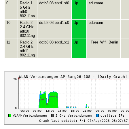
0
Radio 1
dc:b8:08:eb:d1:d0
Up
eduroam
5 GHz
ath0
802.11na
10
Radio 2
dc:b8:08:eb:d1:c0
Up
eduroam
2.4 GHz
ath10
802.11ng
11
Radio 2
dc:b8:08:eb:d1:c1
Up
_Free_Wifi_Berlin
2.4 GHz
ath11
802.11ng