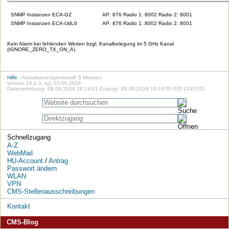
SNMP Instanzen ECA-GZ
AP: 876 Radio 1: 8002 Radio 2: 8001
SNMP Instanzen ECA-UdL6
AP: 876 Radio 1: 8002 Radio 2: 8001
Kein Alarm bei fehlenden Werten bzgl. Kanalbelegung im 5 GHz Kanal
(IGNORE_ZERO_TX_ON_A)
Hilfe
- Aktualisierungsintervall: 5 Minuten
Version 14.2.3, syj, 03.06.2026
Datenerhebung: 08.08.2026 16:14:01 Erzeugt: 08.08.2026 16:16:50 PID 2145702
Schnellzugang
A-Z
WebMail
HU-Account
/
Antrag
Passwort ändern
WLAN
VPN
CMS-Stellenausschreibungen
Kontakt
CMS-Blog