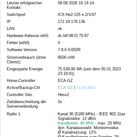
Letzter erfolgreicher
08.08.2026 16:14:14
Kontakt:
Switchport:
ICX-He2-125 e 2/1/47
IP:
172.19.178.136
LAN:
ok
Hardware-Adresse eth0:
dc:b8:08:f2:75:87
Fehler (eth0):
0
Software Version:
7.8.6.0-002R
Stromverbrauch (ohne
8500 mW
Clients):
Eingesparte Energie:
75.539,95 Wh (seit dem 05.01.2023
23:19:01)
Home-Controller:
ECA-GZ
Active/Backup-Ctrl
ECA-GZ
/
ECA-UdL6
Controller Site:
Hess2
Zeitüberschreitung der
3s
Serververbindung:
Radio 1:
Kanal 36 (5180 MHz) - IEEE 802.11ax
Signalstärke: 12 dBm
Kanalbreite: 40 MHz
- max: 20 MHz
dyn. Kanalauswahl: Monitormodus
Ø Kanalnutzung: 12%
Ø Kanalbelegung zum Senden: 2%