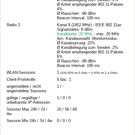
Ø Anteil empfangender 802.11-Pakete:
4%
Ø Rauschen: -96 dBm
Beacon Interval: 100 ms
Radio 2:
Kanal 9 (2452 MHz) - IEEE 802.11ax
Signalstärke: 8 dBm
Kanalbreite: 20 MHz
- max: 20 MHz
dyn. Kanalauswahl: Monitormodus
Ø Kanalnutzung: 22%
Ø Kanalbelegung zum Senden: 2%
Ø Anteil empfangender 802.11-Pakete:
6%
Ø Rauschen: -89 dBm
Beacon Interval: 100 ms
WLAN-Sessions:
1
(100.00% im 5 GHz + 0.00% im 2.4 GHz)
Client-Protokolle:
5.0ac: 1
angemeldete / nicht
1 / -
angemeldete Sessions:
gültige / ungültige /
1 / 0 / 0
unbekannte IP-Adressen:
Session Max 24h / 7d /
10 / 56 / 69
4w
Session Min 24h / 7d / 4w
0 / 0 / 0