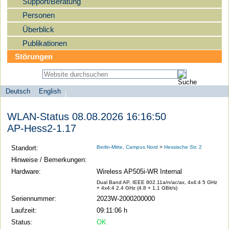
Support/Beratung
Personen
Überblick
Publikationen
Störungen
Deutsch
English
Sprachauswahl
search-menu
Humboldt-
WLAN-Status 08.08.2026 16:16:50
Universität
AP-Hess2-1.17
zu
Berlin
Standort:
Berlin-Mitte, Campus Nord
>
Hessische Str. 2
-
Hinweise / Bemerkungen:
Computer-
Hardware:
Wireless AP505i-WR Internal
und
Dual Band AP, IEEE 802.11a/n/ac/ax, 4x4:4 5 GHz
+ 4x4:4 2.4 GHz (4.8 + 1,1 GBit/s)
Medienservice
Seriennummer:
2023W-2000200000
Laufzeit:
09:11:06 h
Status:
OK