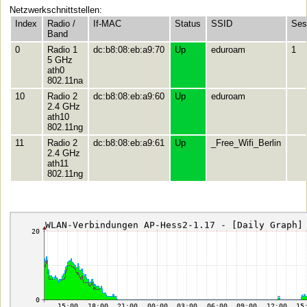
Netzwerkschnittstellen:
Index
Radio /
If-MAC
Status
SSID
Ses
Band
0
Radio 1
dc:b8:08:eb:a9:70
Up
eduroam
1
5 GHz
ath0
802.11na
10
Radio 2
dc:b8:08:eb:a9:60
Up
eduroam
2.4 GHz
ath10
802.11ng
11
Radio 2
dc:b8:08:eb:a9:61
Up
_Free_Wifi_Berlin
2.4 GHz
ath11
802.11ng