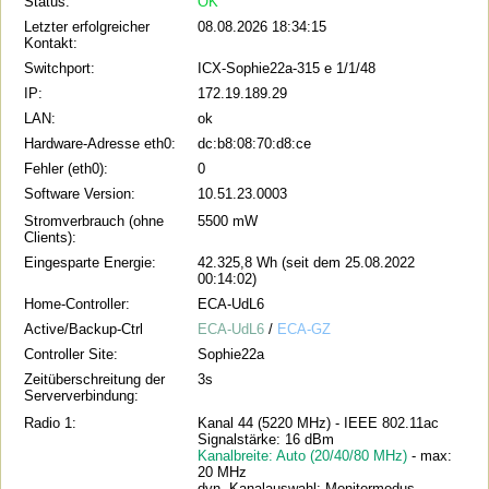
Status:
OK
Letzter erfolgreicher
08.08.2026 18:34:15
Kontakt:
Switchport:
ICX-Sophie22a-315 e 1/1/48
IP:
172.19.189.29
LAN:
ok
Hardware-Adresse eth0:
dc:b8:08:70:d8:ce
Fehler (eth0):
0
Software Version:
10.51.23.0003
Stromverbrauch (ohne
5500 mW
Clients):
Eingesparte Energie:
42.325,8 Wh (seit dem 25.08.2022
00:14:02)
Home-Controller:
ECA-UdL6
Active/Backup-Ctrl
ECA-UdL6
/
ECA-GZ
Controller Site:
Sophie22a
Zeitüberschreitung der
3s
Serververbindung:
Radio 1:
Kanal 44 (5220 MHz) - IEEE 802.11ac
Signalstärke: 16 dBm
Kanalbreite: Auto (20/40/80 MHz)
- max:
20 MHz
dyn. Kanalauswahl: Monitormodus