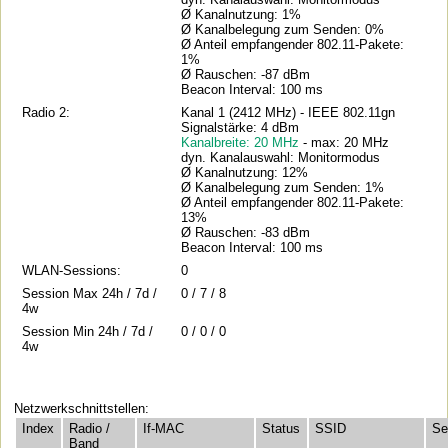
Ø Kanalnutzung: 1%
Ø Kanalbelegung zum Senden: 0%
Ø Anteil empfangender 802.11-Pakete:
1%
Ø Rauschen: -87 dBm
Beacon Interval: 100 ms
Radio 2:
Kanal 1 (2412 MHz) - IEEE 802.11gn
Signalstärke: 4 dBm
Kanalbreite: 20 MHz
- max: 20 MHz
dyn. Kanalauswahl: Monitormodus
Ø Kanalnutzung: 12%
Ø Kanalbelegung zum Senden: 1%
Ø Anteil empfangender 802.11-Pakete:
13%
Ø Rauschen: -83 dBm
Beacon Interval: 100 ms
WLAN-Sessions:
0
Session Max 24h / 7d /
0 / 7 / 8
4w
Session Min 24h / 7d /
0 / 0 / 0
4w
Netzwerkschnittstellen:
Index
Radio /
If-MAC
Status
SSID
Se
Band