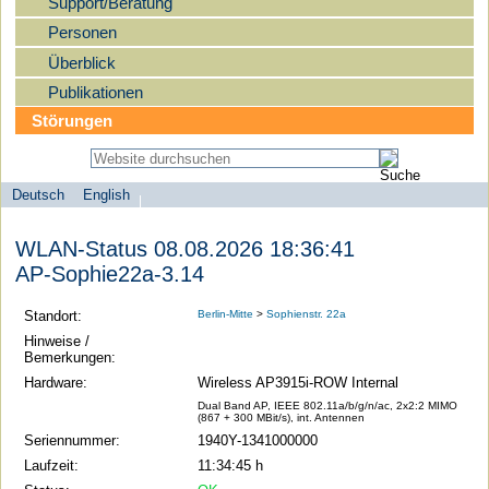
Support/Beratung
Personen
Überblick
Publikationen
Störungen
Deutsch
English
Sprachauswahl
search-menu
Humboldt-
WLAN-Status 08.08.2026 18:36:41
Universität
AP-Sophie22a-3.14
zu
Berlin
Standort:
Berlin-Mitte
>
Sophienstr. 22a
-
Hinweise /
Bemerkungen:
Computer-
Hardware:
Wireless AP3915i-ROW Internal
und
Dual Band AP, IEEE 802.11a/b/g/n/ac, 2x2:2 MIMO
Medienservice
(867 + 300 MBit/s), int. Antennen
Seriennummer:
1940Y-1341000000
Laufzeit:
11:34:45 h