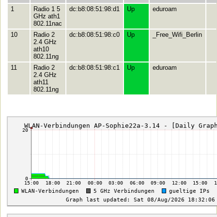
1
Radio 1 5
dc:b8:08:51:98:d1
Up
eduroam
GHz ath1
802.11nac
10
Radio 2
dc:b8:08:51:98:c0
Up
_Free_Wifi_Berlin
2.4 GHz
ath10
802.11ng
11
Radio 2
dc:b8:08:51:98:c1
Up
eduroam
2.4 GHz
ath11
802.11ng