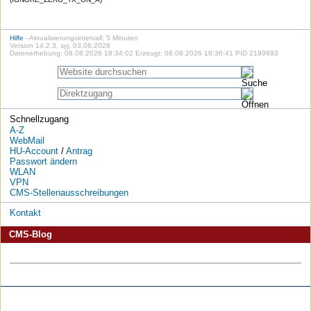
Hilfe
- Aktualisierungsintervall: 5 Minuten
Version 14.2.3, syj, 03.06.2026
Datenerhebung: 08.08.2026 18:34:02 Erzeugt: 08.08.2026 18:36:41 PID 2199893
Schnellzugang
A-Z
WebMail
HU-Account
/
Antrag
Passwort ändern
WLAN
VPN
CMS-Stellenausschreibungen
Kontakt
CMS-Blog
Die
Die
Die
Die
Die
Die
HU
HU
HU
HU
RSS-